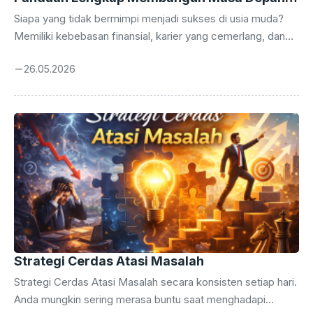
Gemilang
Siapa yang tidak bermimpi menjadi sukses di usia muda?
Memiliki kebebasan finansial, karier yang cemerlang, dan
kemampuan untuk mewujudkan impian sebelum menginjak
26.05.2026
usia kepala empat adalah dambaan hampir setiap orang.
Namun, sukses bukan sekadar keberuntungan semata. Ia
adalah hasil dari kombinasi disiplin, strategi yang tepat, dan
kemauan untuk belajar secara terus-menerus. Di era digital
yang serba cepat ini, peluang untuk mencapai keberhasilan
terbuka lebih lebar dari sebelumnya. Namun, tantangan
yang dihadapi juga tidak kalah besar, mulai dari distraksi
media sosial ...
Strategi Cerdas Atasi Masalah
Strategi Cerdas Atasi Masalah secara konsisten setiap hari.
Anda mungkin sering merasa buntu saat menghadapi