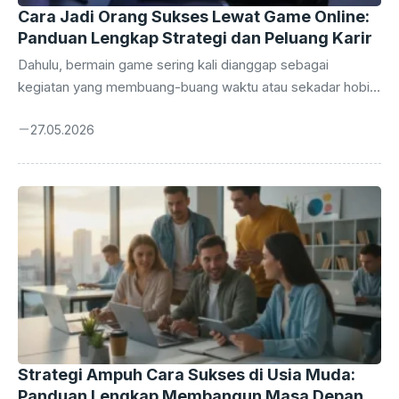
Cara Jadi Orang Sukses Lewat Game Online:
Panduan Lengkap Strategi dan Peluang Karir
Dahulu, bermain game sering kali dianggap sebagai
kegiatan yang membuang-buang waktu atau sekadar hobi
pengisi waktu luang. Namun, seiring dengan pesatnya
27.05.2026
perkembangan teknologi digital dan industri hiburan,
persepsi tersebut telah berubah total. Saat ini, cara jadi
orang sukses lewat game online bukan lagi sekadar impian
kosong, melainkan realitas yang sudah dibuktikan oleh
banyak orang. Industri gaming telah bertransformasi
menjadi ekosistem bernilai miliaran dolar. Mulai dari atlet e-
sports profesional hingga kreator konten di platform
streaming, peluang untuk membangun karir yang solid ...
Strategi Ampuh Cara Sukses di Usia Muda:
Panduan Lengkap Membangun Masa Depan