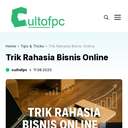
Langsung
ke
M
isi
Home
»
Tips & Tricks
»
Trik Rahasia Bisnis Online
Trik Rahasia Bisnis Online
cultofpc
11.08.2025