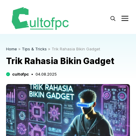
Langsung
ke
M
isi
Home
»
Tips & Tricks
»
Trik Rahasia Bikin Gadget
Trik Rahasia Bikin Gadget
cultofpc
04.08.2025