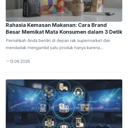
Rahasia Kemasan Makanan: Cara Brand
Besar Memikat Mata Konsumen dalam 3 Detik
Pernahkah Anda berdiri di depan rak supermarket dan
mendadak mengambil satu produk hanya karena
tampilannya menarik? Anda tidak sendirian. Itulah kekuatan
13.06.2026
absolut dari sebuah desain kemasan produk makanan yang
bekerja sebagai ‘salesman’ paling setia selama 24 jam
penuh tanpa pernah mengeluh. Di dunia yang serba cepat
ini, mata konsumen hanya butuh tiga detik untuk
memutuskan: beli atau tinggalkan. Desain kemasan bukan
sekadar tentang estetika semata. Ini adalah pertempuran
psikologi, strategi pemasaran, dan jaminan keamanan
pangan yang dibungkus menjadi satu entitas ...