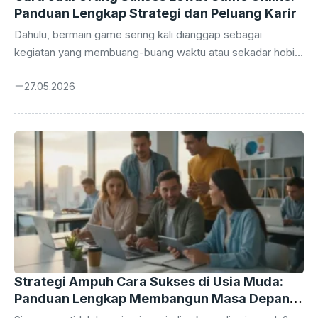
Panduan Lengkap Strategi dan Peluang Karir
Dahulu, bermain game sering kali dianggap sebagai
kegiatan yang membuang-buang waktu atau sekadar hobi
pengisi waktu luang. Namun, seiring dengan pesatnya
27.05.2026
perkembangan teknologi digital dan industri hiburan,
persepsi tersebut telah berubah total. Saat ini, cara jadi
orang sukses lewat game online bukan lagi sekadar impian
kosong, melainkan realitas yang sudah dibuktikan oleh
banyak orang. Industri gaming telah bertransformasi
menjadi ekosistem bernilai miliaran dolar. Mulai dari atlet e-
sports profesional hingga kreator konten di platform
streaming, peluang untuk membangun karir yang solid ...
Strategi Ampuh Cara Sukses di Usia Muda:
Panduan Lengkap Membangun Masa Depan
Gemilang