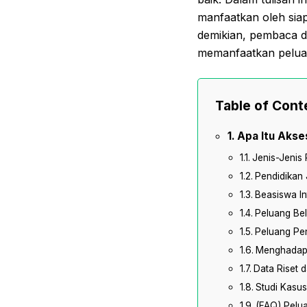
manfaatkan oleh siap
demikian, pembaca 
memanfaatkan peluan
Table of Cont
Apa Itu Akse
Jenis-Jenis
Pendidikan 
Beasiswa In
Peluang Bel
Peluang Pen
Menghadapi
Data Riset 
Studi Kasus
(FAQ) Pelu