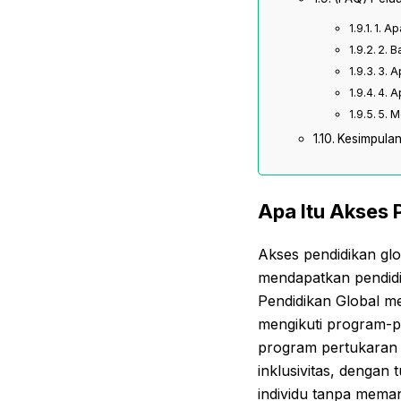
1. A
2. B
3. A
4. A
5. M
Kesimpula
Apa Itu Akses 
Akses pendidikan glo
mendapatkan pendidi
Pendidikan Global me
mengikuti program-pr
program pertukaran p
inklusivitas, dengan
individu tanpa meman