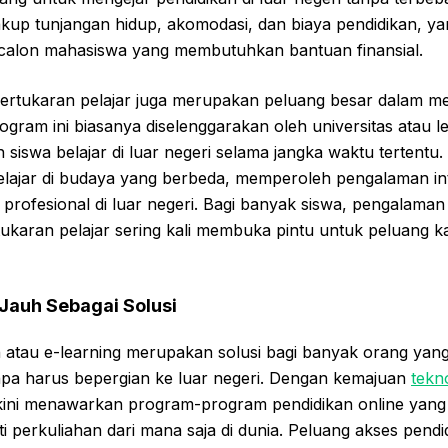
kup tunjangan hidup, akomodasi, dan biaya pendidikan, 
 calon mahasiswa yang membutuhkan bantuan finansial.
 pertukaran pelajar juga merupakan peluang besar dalam 
rogram ini biasanya diselenggarakan oleh universitas atau 
iswa belajar di luar negeri selama jangka waktu tertentu
lajar di budaya yang berbeda, memperoleh pengalaman int
profesional di luar negeri. Bagi banyak siswa, pengalaman b
ukaran pelajar sering kali membuka pintu untuk peluang kar
Jauh Sebagai Solusi
h atau e-learning merupakan solusi bagi banyak orang yan
anpa harus bepergian ke luar negeri. Dengan kemajuan
tekn
 kini menawarkan program-program pendidikan online ya
i perkuliahan dari mana saja di dunia. Peluang akses pendi