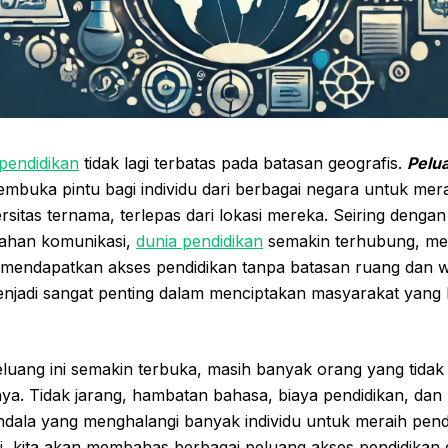
pendidikan
tidak lagi terbatas pada batasan geografis.
Pelu
mbuka pintu bagi individu dari berbagai negara untuk mera
versitas ternama, terlepas dari lokasi mereka. Seiring den
han komunikasi,
dunia pendidikan
semakin terhubung, me
mendapatkan akses pendidikan tanpa batasan ruang dan w
njadi sangat penting dalam menciptakan masyarakat yang le
uang ini semakin terbuka, masih banyak orang yang tidak
a. Tidak jarang, hambatan bahasa, biaya pendidikan, dan
ndala yang menghalangi banyak individu untuk meraih pend
ini, kita akan membahas berbagai peluang akses pendidikan 