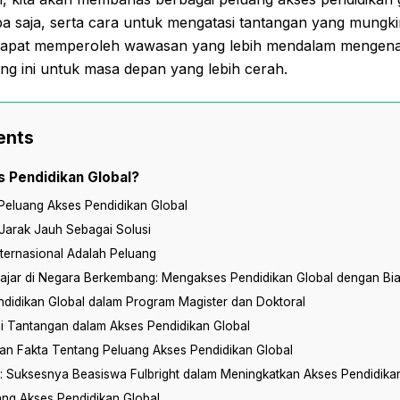
a saja, serta cara untuk mengatasi tantangan yang mungki
dapat memperoleh wawasan yang lebih mendalam mengena
g ini untuk masa depan yang lebih cerah.
ents
s Pendidikan Global?
 Peluang Akses Pendidikan Global
Jarak Jauh Sebagai Solusi
ternasional Adalah Peluang
ajar di Negara Berkembang: Mengakses Pendidikan Global dengan Bi
didikan Global dalam Program Magister dan Doktoral
 Tantangan dalam Akses Pendidikan Global
dan Fakta Tentang Peluang Akses Pendidikan Global
: Suksesnya Beasiswa Fulbright dalam Meningkatkan Akses Pendidika
ang Akses Pendidikan Global