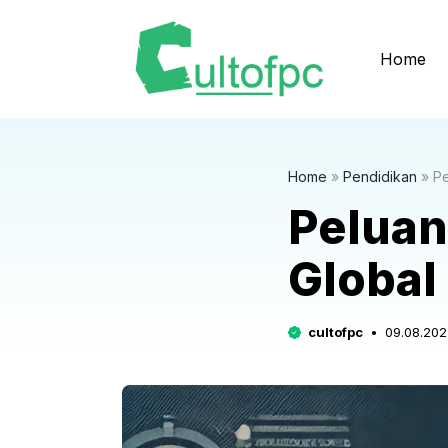
Langsung
ke
Home
isi
Home
»
Pendidikan
»
Pe
Peluan
Global
cultofpc
09.08.202