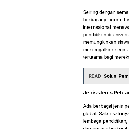
Seiring dengan sem
berbagai program be
internasional menaw
pendidikan di univers
memungkinkan siswa u
meninggalkan negara
terutama bagi mereka
READ
Solusi Pem
Jenis-Jenis Pelua
Ada berbagai jenis p
global. Salah satunya
lembaga pendidikan, 
dari negara berkemba