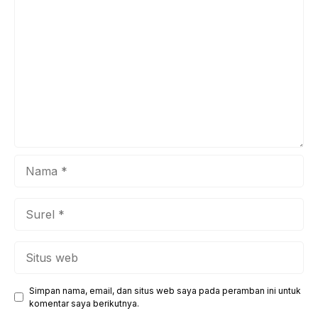
Komentar
yang mudah diakses dan diminati secara luas. Film juga
memainkan peran penting dalam kehidupan sosial dan ...
Nama
Surel
Situs
web
Simpan nama, email, dan situs web saya pada peramban ini untuk
komentar saya berikutnya.