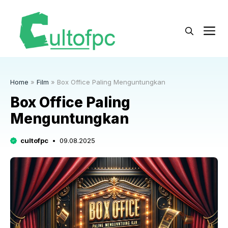
Langsung
ke
M
isi
Home
»
Film
»
Box Office Paling Menguntungkan
Box Office Paling
Menguntungkan
cultofpc
09.08.2025