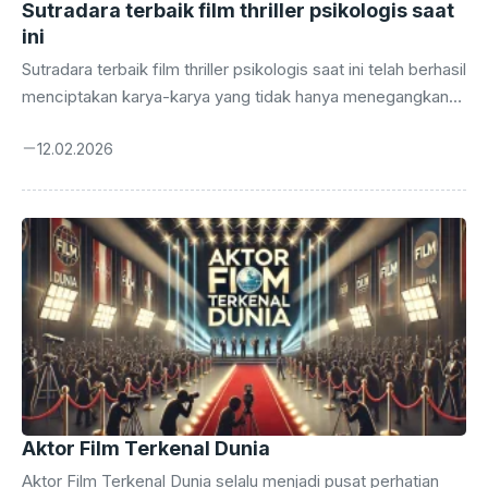
Sutradara terbaik film thriller psikologis saat
ini
Sutradara terbaik film thriller psikologis saat ini telah berhasil
menciptakan karya-karya yang tidak hanya menegangkan
tetapi juga menggugah pikiran penontonnya. Dengan latar
12.02.2026
belakang yang beragam dan perjalanan karier yang
inspiratif, mereka memanfaatkan teknik sinematik untuk
menghidupkan karakter-karakter kompleks dan cerita yang
penuh intrik. Pada genre ini, sutradara terkemuka tidak
hanya memproduksi film dengan alur yang menegangkan,
tetapi juga menyentuh berbagai isu sosial dan budaya yang
relevan. Melalui pencahayaan yang dramatis dan musik
yang tepat, mereka mampu meningkatkan ketegangan dan
membentuk ...
Aktor Film Terkenal Dunia
Aktor Film Terkenal Dunia selalu menjadi pusat perhatian