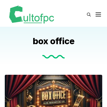
Langsung
ke
M
isi
box office