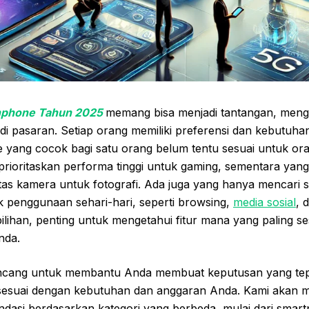
thphone Tahun 2025
memang bisa menjadi tantangan, meng
a di pasaran. Setiap orang memiliki preferensi dan kebutuh
 yang cocok bagi satu orang belum tentu sesuai untuk ora
ioritaskan performa tinggi untuk gaming, sementara yang 
as kamera untuk fotografi. Ada juga yang hanya mencari
k penggunaan sehari-hari, seperti browsing,
media sosial
, 
lihan, penting untuk mengetahui fitur mana yang paling s
nda.
ancang untuk membantu Anda membuat keputusan yang tep
sesuai dengan kebutuhan dan anggaran Anda. Kami akan m
ndasi berdasarkan kategori yang berbeda, mulai dari smar