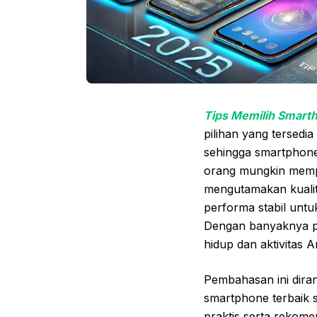
Tips Memilih Smar
pilihan yang tersedi
sehingga smartphone
orang mungkin mempr
mengutamakan kualit
performa stabil untu
Dengan banyaknya pi
hidup dan aktivitas A
Pembahasan ini dir
smartphone terbaik 
praktis serta rekome