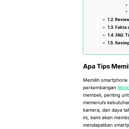
Review
Fakta 
FAQ: T
Kesim
Apa Tips Memi
Memilih smartphone 
perkembangan
tekno
membeli, penting un
memenuhi kebutuhan A
kamera, dan daya ta
ini, kami akan memba
mendapatkan smartph