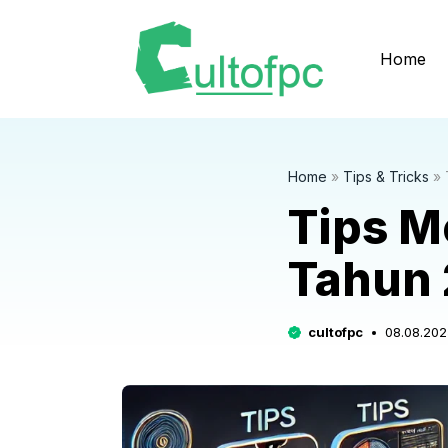
Langsung
ke
Home
isi
Home
»
Tips & Tricks
»
Tips M
Tahun
cultofpc
08.08.202