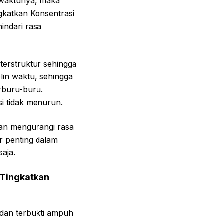
n waktunya, maka
gkatkan Konsentrasi
indari rasa
 terstruktur sehingga
plin waktu, sehingga
erburu-buru.
si tidak menurun.
dan mengurangi rasa
r penting dalam
aja.
 Tingkatkan
dan terbukti ampuh