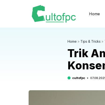
Langsung
ke
Home
isi
Home
»
Tips & Tricks
»
Trik A
Konsen
cultofpc
07.08.202