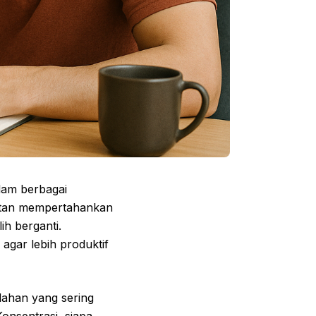
lam berbagai
ulitan mempertahankan
ih berganti.
gar lebih produktif
lahan yang sering
onsentrasi, siapa