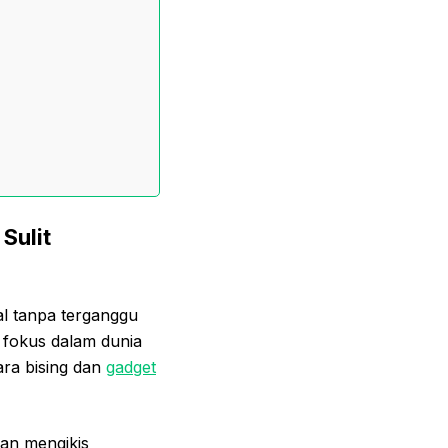
Sulit
l tanpa terganggu
n fokus dalam dunia
ara bising dan
gadget
ikan mengikis