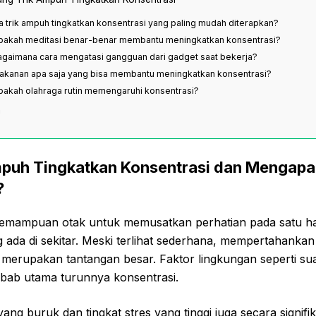
pa trik ampuh tingkatkan konsentrasi yang paling mudah diterapkan?
Apakah meditasi benar-benar membantu meningkatkan konsentrasi?
agaimana cara mengatasi gangguan dari gadget saat bekerja?
akanan apa saja yang bisa membantu meningkatkan konsentrasi?
pakah olahraga rutin memengaruhi konsentrasi?
n
mpuh Tingkatkan Konsentrasi dan Mengapa 
?
kemampuan otak untuk memusatkan perhatian pada satu ha
ng ada di sekitar. Meski terlihat sederhana, mempertahanka
 merupakan tantangan besar. Faktor lingkungan seperti su
ebab utama turunnya konsentrasi.
r yang buruk dan tingkat stres yang tinggi juga secara signif