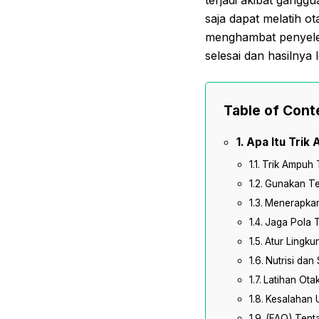
saja dapat melatih ot
menghambat penyeles
selesai dan hasilnya 
Table of Cont
Apa Itu Trik
Trik Ampuh 
Gunakan Te
Menerapkan 
Jaga Pola T
Atur Lingku
Nutrisi da
Latihan Ota
Kesalahan 
(FAQ) Tent