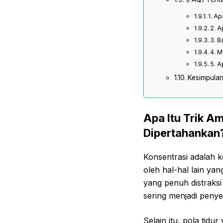
1. A
2. 
3. B
4. M
5. A
Kesimpula
Apa Itu Trik A
Dipertahankan
Konsentrasi adalah 
oleh hal-hal lain ya
yang penuh distraksi
sering menjadi peny
Selain itu, pola tidu