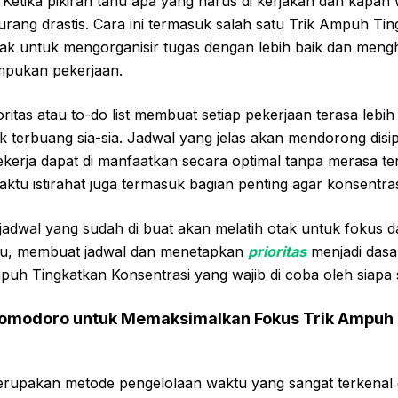
 Ketika pikiran tahu apa yang harus di kerjakan dan kapa
ang drastis. Cara ini termasuk salah satu Trik Ampuh Tin
k untuk mengorganisir tugas dengan lebih baik dan mengh
mpukan pekerjaan.
ritas atau to-do list membuat setiap pekerjaan terasa lebih
ak terbuang sia-sia. Jadwal yang jelas akan mendorong disi
ekerja dapat di manfaatkan secara optimal tanpa merasa t
tu istirahat juga termasuk bagian penting agar konsentra
 jadwal yang sudah di buat akan melatih otak untuk fokus 
itu, membuat jadwal dan menetapkan
prioritas
menjadi dasa
h Tingkatkan Konsentrasi yang wajib di coba oleh siapa s
omodoro untuk Memaksimalkan Fokus Trik Ampuh
upakan metode pengelolaan waktu yang sangat terkenal 