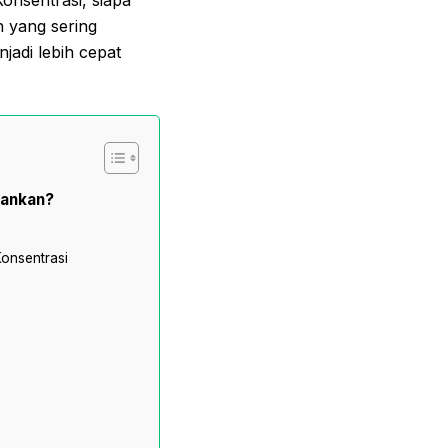
h yang sering
adi lebih cepat
hankan?
onsentrasi