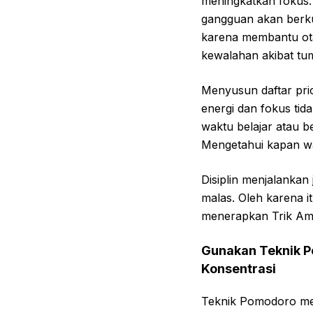
meningkatkan fokus.
gangguan akan berkur
karena membantu ota
kewalahan akibat tu
Menyusun daftar prio
energi dan fokus tid
waktu belajar atau b
Mengetahui kapan wak
Disiplin menjalankan
malas. Oleh karena 
menerapkan Trik Ampu
Gunakan Teknik P
Konsentrasi
Teknik Pomodoro mer