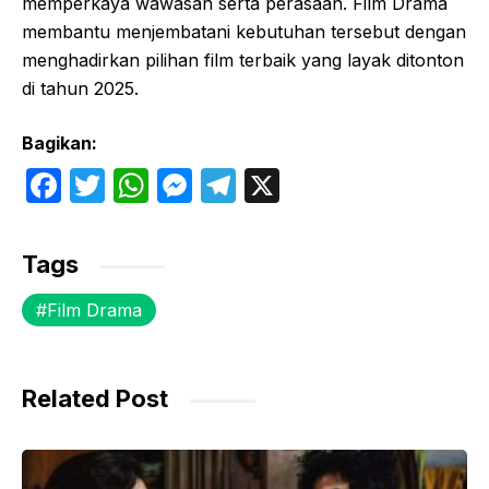
memperkaya wawasan serta perasaan. Film Drama
membantu menjembatani kebutuhan tersebut dengan
menghadirkan pilihan film terbaik yang layak ditonton
di tahun 2025.
Bagikan:
F
T
W
M
T
X
a
w
h
e
el
c
itt
at
s
e
Tags
e
er
s
s
gr
Film Drama
b
A
e
a
o
p
n
m
o
p
g
Related Post
k
er