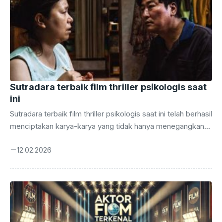
Sutradara terbaik film thriller psikologis saat
ini
Sutradara terbaik film thriller psikologis saat ini telah berhasil
menciptakan karya-karya yang tidak hanya menegangkan
tetapi juga menggugah pikiran penontonnya. Dengan latar
12.02.2026
belakang yang beragam dan perjalanan karier yang
inspiratif, mereka memanfaatkan teknik sinematik untuk
menghidupkan karakter-karakter kompleks dan cerita yang
penuh intrik. Pada genre ini, sutradara terkemuka tidak
hanya memproduksi film dengan alur yang menegangkan,
tetapi juga menyentuh berbagai isu sosial dan budaya yang