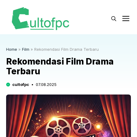
Langsung
ke
M
isi
Home
»
Film
»
Rekomendasi Film Drama Terbaru
Rekomendasi Film Drama
Terbaru
cultofpc
07.08.2025