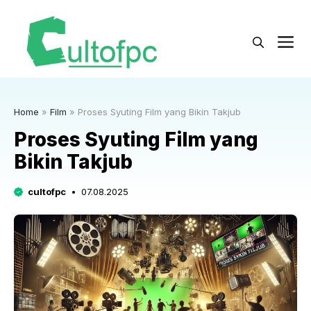
Langsung
ke
M
isi
Home
»
Film
»
Proses Syuting Film yang Bikin Takjub
Proses Syuting Film yang
Bikin Takjub
cultofpc
07.08.2025