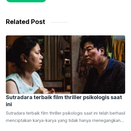
b
A
e
a
o
p
n
m
o
p
g
Related Post
k
er
Sutradara terbaik film thriller psikologis saat
ini
Sutradara terbaik film thriller psikologis saat ini telah berhasil
menciptakan karya-karya yang tidak hanya menegangkan
tetapi juga menggugah pikiran penontonnya. Dengan latar