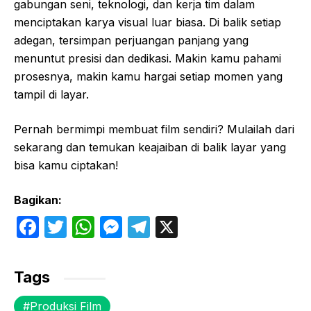
gabungan seni, teknologi, dan kerja tim dalam
menciptakan karya visual luar biasa. Di balik setiap
adegan, tersimpan perjuangan panjang yang
menuntut presisi dan dedikasi. Makin kamu pahami
prosesnya, makin kamu hargai setiap momen yang
tampil di layar.
Pernah bermimpi membuat film sendiri? Mulailah dari
sekarang dan temukan keajaiban di balik layar yang
bisa kamu ciptakan!
Bagikan:
F
T
W
M
T
X
a
w
h
e
el
c
itt
at
s
e
Tags
e
er
s
s
gr
Produksi Film