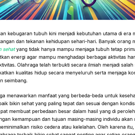
an kebugaran tubuh kini menjadi kebutuhan utama di era
tangan dan tekanan kehidupan sehari-hari. Banyak orang m
n sehat
yang tidak hanya mampu menjaga tubuh tetap prima,
an energi agar mampu menghadapi berbagai aktivitas ha
vitas. Olahraga telah terbukti secara ilmiah menjadi salah 
katkan kualitas hidup secara menyeluruh serta menjaga kond
an seimbang.
raga menawarkan manfaat yang berbeda-beda untuk keseh
baik bikin sehat yang paling tepat dan sesuai dengan kondis
pat membuat perbedaan besar dalam hasil yang di peroleh.
engan kemampuan dan tujuan masing-masing individu akan
eminimalkan risiko cedera atau kelelahan. Oleh karena it
hraga terbaik bikin sehat sangat penting agar setiap oran