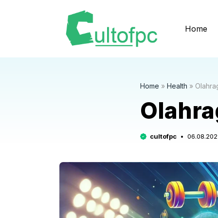
Langsung
ke
Home
isi
Home
»
Health
»
Olahra
Olahra
cultofpc
06.08.202