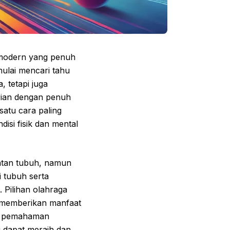
 modern yang penuh
ulai mencari tahu
 tetapi juga
rian dengan penuh
satu cara paling
isi fisik dan mental
atan tubuh, namun
i tubuh serta
 Pilihan olahraga
 memberikan manfaat
u, pemahaman
g dapat meraih dan