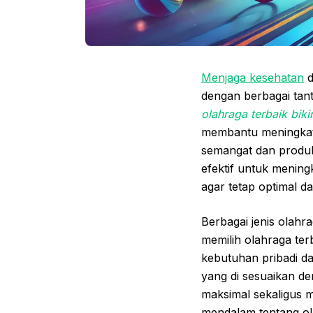
Menjaga kesehatan
d
dengan berbagai tan
olahraga terbaik biki
membantu meningkatk
semangat dan produkti
efektif untuk mening
agar tetap optimal d
Berbagai jenis olah
memilih olahraga ter
kebutuhan pribadi da
yang di sesuaikan d
maksimal sekaligus m
mendalam tentang ola