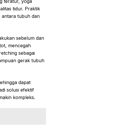
 teratur, yoga
tas tidur. Praktik
n antara tubuh dan
 lakukan sebelum dan
 otot, mencegah
retching sebagai
mampuan gerak tubuh
sehingga dapat
i solusi efektif
makin kompleks.