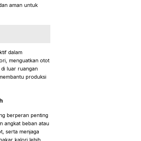
 dan aman untuk
tif dalam
ri, menguatkan otot
 di luar ruangan
 membantu produksi
h
ang berperan penting
n angkat beban atau
t, serta menjaga
akar kalori lebih