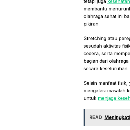
tetapi juga
kesehatan
membantu menurunkan 
olahraga sehat ini b
pikiran.
Stretching atau per
sesudah aktivitas fis
cedera, serta mempe
bagian dari olahrag
secara keseluruhan.
Selain manfaat fisik
mengatasi masalah ke
untuk
menjaga kese
READ
Meningkatk