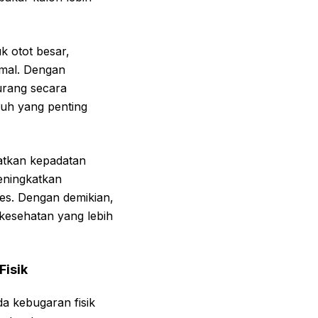
k otot besar,
imal. Dengan
kurang secara
buh yang penting
atkan kepadatan
 meningkatkan
tes. Dengan demikian,
 kesehatan yang lebih
Fisik
da kebugaran fisik