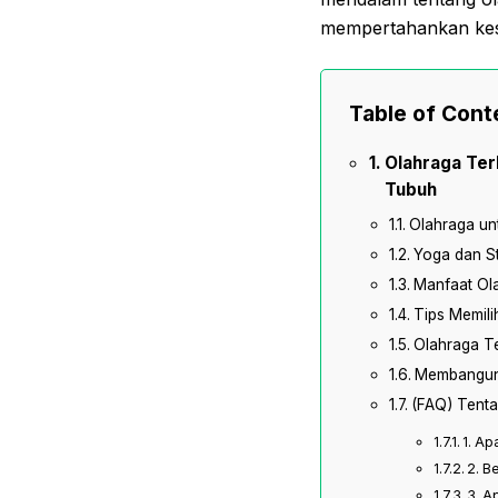
mempertahankan kese
Table of Cont
Olahraga Ter
Tubuh
Olahraga un
Yoga dan St
Manfaat Ola
Tips Memili
Olahraga Te
Membangun 
(FAQ) Tenta
1. Ap
2. B
3. A