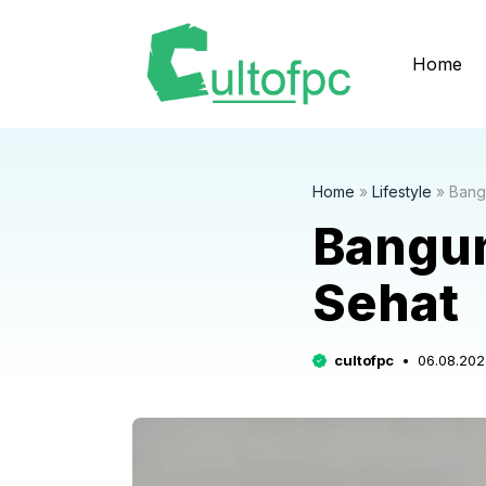
Langsung
ke
Home
isi
Home
»
Lifestyle
»
Bang
Bangun
Sehat
cultofpc
06.08.202