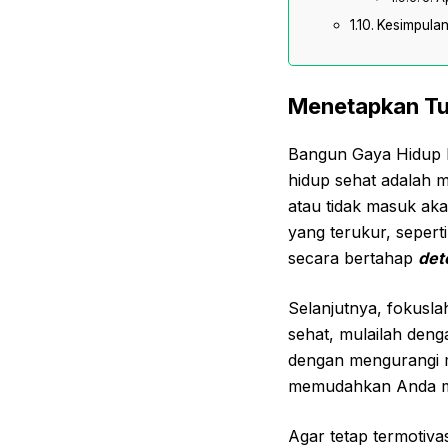
Kesimpula
Menetapkan Tuj
Bangun Gaya Hidup P
hidup sehat adalah m
atau tidak masuk aka
yang terukur, sepert
secara bertahap
det
Selanjutnya, fokusla
sehat, mulailah deng
dengan mengurangi ma
memudahkan Anda me
Agar tetap termotiva