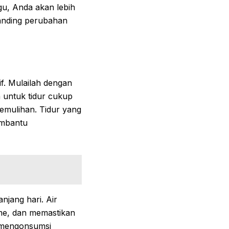
gu, Anda akan lebih
banding perubahan
if. Mulailah dengan
h untuk tidur cukup
emulihan. Tidur yang
embantu
njang hari. Air
me, dan memastikan
i mengonsumsi