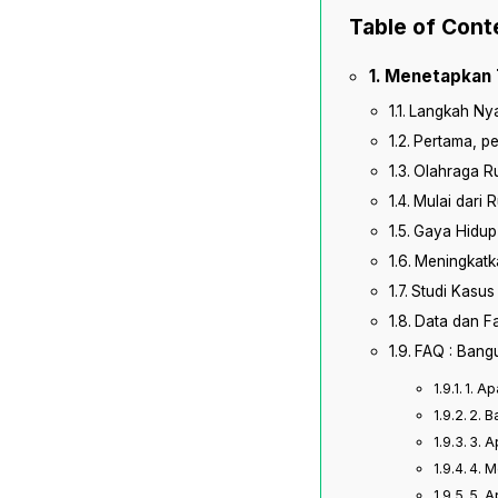
Table of Cont
Menetapkan T
Langkah Nya
Pertama, pe
Olahraga Ru
Mulai dari 
Gaya Hidup 
Meningkatk
Studi Kasus
Data dan F
FAQ : Bangu
1. Ap
2. B
3. A
4. M
5. A