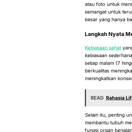
atau foto untuk men
semangat untuk terus
besar yang hanya be
Langkah Nyata Me
Kebiasaan sehat
yang
kebiasaan sederhana 
setiap malam (7 hin
berkualitas meningk
meningkatkan konsen
READ
Rahasia Lif
Selain itu, penting 
membantu tubuh men
fungsi organ berjal