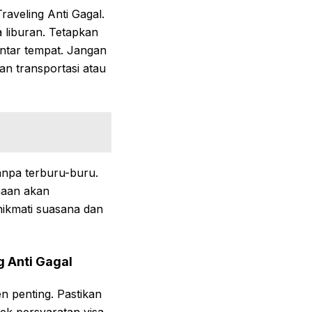
raveling Anti Gagal.
a liburan. Tetapkan
 antar tempat. Jangan
an transportasi atau
npa terburu-buru.
naan akan
ikmati suasana dan
g Anti Gagal
n penting. Pastikan
cek persyaratan visa