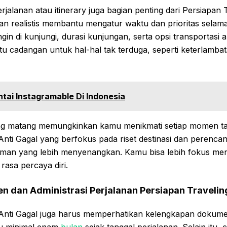
alanan atau itinerary juga bagian penting dari Persiapan T
 dan realistis membantu mengatur waktu dan prioritas selam
gin di kunjungi, durasi kunjungan, serta opsi transportasi
 cadangan untuk hal-hal tak terduga, seperti keterlambat
ntai Instagramable Di Indonesia
ng matang memungkinkan kamu menikmati setiap momen ta
Anti Gagal yang berfokus pada riset destinasi dan perenca
an yang lebih menyenangkan. Kamu bisa lebih fokus men
rasa percaya diri.
n dan Administrasi Perjalanan
Persiapan Travelin
 Anti Gagal juga harus memperhatikan kelengkapan dokume
ku minimal enam
bulan
sejak tanggal perjalanan. Selain itu, 