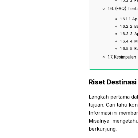
2. P
(FAQ) Tenta
1. A
2. B
3. A
4. M
5. B
Kesimpulan
Riset Destinas
Langkah pertama dala
tujuan. Cari tahu ko
Informasi ini memban
Misalnya, mengetahui
berkunjung.