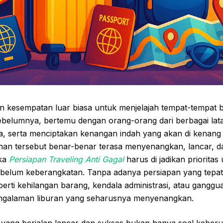
n kesempatan luar biasa untuk menjelajah tempat-tempat 
sebelumnya, bertemu dengan orang-orang dari berbagai lat
, serta menciptakan kenangan indah yang akan di kenang 
nan tersebut benar-benar terasa menyenangkan, lancar, da
aka
Persiapan Traveling Anti Gagal
harus di jadikan prioritas
sebelum keberangkatan. Tanpa adanya persiapan yang tepat
erti kehilangan barang, kendala administrasi, atau ganggu
galaman liburan yang seharusnya menyenangkan.
n yang berjalan lancar dan sukses bukan hanya soal keber