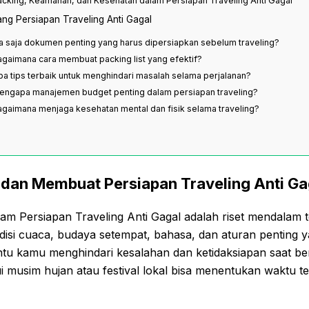
acking, Keamanan, dan Kesehatan dalam Persiapan Traveling Anti Gagal
ng Persiapan Traveling Anti Gagal
pa saja dokumen penting yang harus dipersiapkan sebelum traveling?
agaimana cara membuat packing list yang efektif?
pa tips terbaik untuk menghindari masalah selama perjalanan?
engapa manajemen budget penting dalam persiapan traveling?
agaimana menjaga kesehatan mental dan fisik selama traveling?
i dan Membuat Persiapan Traveling Anti Ga
m Persiapan Traveling Anti Gagal adalah riset mendalam t
ndisi cuaca, budaya setempat, bahasa, dan aturan penting y
tu kamu menghindari kesalahan dan ketidaksiapan saat bera
 musim hujan atau festival lokal bisa menentukan waktu t