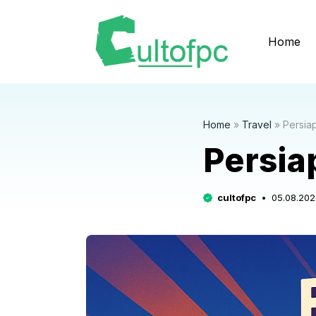
Langsung
ke
Home
isi
Home
»
Travel
»
Persia
Persia
cultofpc
05.08.202