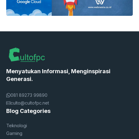
Menyatukan Informasi, Menginspirasi
Generasi.
081 89273 99890
culto@cultofpc.net
Blog Categories
Teknologi
Gaming