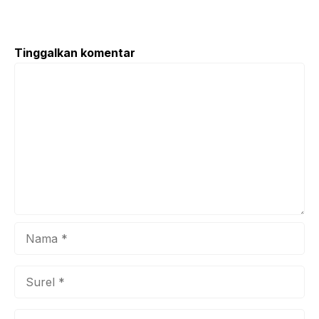
mendalam yang menyentuh hati dan pikiran. Karena itu,
banyak pencari informasi di Google mengetik keyword
seperti best travel memories, how to make memorable
Tinggalkan komentar
trips, hingga travel experience tips. Semua itu menunjukkan
Komentar
betapa pentingnya momen berharga dalam setiap
perjalanan. Momen liburan menjadi inti dari keinginan
tersebut. Berdasarkan ...
Nama
Surel
Situs