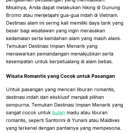
Misalnya, Anda dapat melakukan hiking di Gunung
Bromo atau menjelajahi gua-gua indah di Vietnam.
Destinasi alam ini sering kali memiliki daya tarik yang
besar bagi wisatawan yang ingin merasakan
kedamaian serta keindahan alam yang masih alami.
Temukan Destinasi Impian Menarik yang
menawarkan pemandangan menakjubkan serta
kesempatan untuk berpetualang di alam bebas.
Wisata Romantis yang Cocok untuk Pasangan
Untuk pasangan yang mencari liburan romantis,
destinasi indah dan eksklusif menjadi pilihan
sempurna. Temukan Destinasi Impian Menarik yang
sangat cocok untuk
bulan
madu atau liburan
romantis, seperti Santorini di Yunani atau Maldives
yang terkenal dengan pantainya yang mempesona.