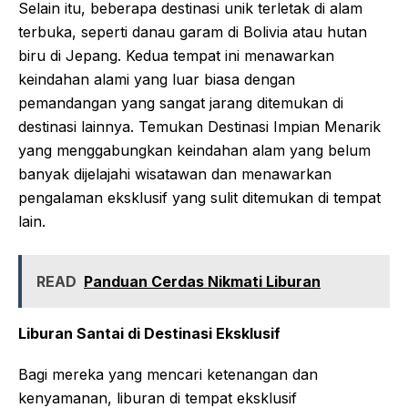
Selain itu, beberapa destinasi unik terletak di alam
terbuka, seperti danau garam di Bolivia atau hutan
biru di Jepang. Kedua tempat ini menawarkan
keindahan alami yang luar biasa dengan
pemandangan yang sangat jarang ditemukan di
destinasi lainnya. Temukan Destinasi Impian Menarik
yang menggabungkan keindahan alam yang belum
banyak dijelajahi wisatawan dan menawarkan
pengalaman eksklusif yang sulit ditemukan di tempat
lain.
READ
Panduan Cerdas Nikmati Liburan
Liburan Santai di Destinasi Eksklusif
Bagi mereka yang mencari ketenangan dan
kenyamanan, liburan di tempat eksklusif