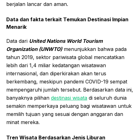
berjalan lancar dan aman.
Data dan fakta terkait Temukan Destinasi Impian
Menarik
Data dari
United Nations World Tourism
Organization (UNWTO)
menunjukkan bahwa pada
tahun 2019, sektor pariwisata global mencatatkan
lebih dari 1,4 miliar kedatangan wisatawan
internasional, dan diperkirakan akan terus
berkembang, meskipun pandemi COVID-19 sempat
mempengaruhi jumlah tersebut. Berdasarkan data ini,
banyaknya pilihan
destinasi wisata
di seluruh dunia
semakin memperkaya peluang bagi wisatawan untuk
memilih tujuan yang sesuai dengan anggaran dan
minat mereka.
Tren Wisata Berdasarkan Jenis Liburan