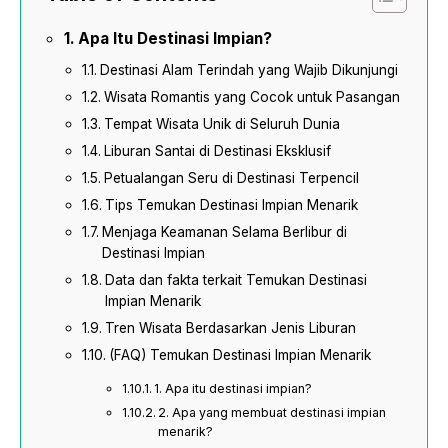
Apa Itu Destinasi Impian?
Destinasi Alam Terindah yang Wajib Dikunjungi
Wisata Romantis yang Cocok untuk Pasangan
Tempat Wisata Unik di Seluruh Dunia
Liburan Santai di Destinasi Eksklusif
Petualangan Seru di Destinasi Terpencil
Tips Temukan Destinasi Impian Menarik
Menjaga Keamanan Selama Berlibur di
Destinasi Impian
Data dan fakta terkait Temukan Destinasi
Impian Menarik
Tren Wisata Berdasarkan Jenis Liburan
(FAQ) Temukan Destinasi Impian Menarik
1. Apa itu destinasi impian?
2. Apa yang membuat destinasi impian
menarik?