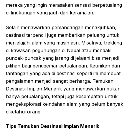
mereka yang ingin merasakan sensasi berpetualang
di lingkungan yang jauh dari keramaian.
Selain menawarkan pemandangan menakjubkan,
destinasi terpencil juga memberikan peluang untuk
menjelajahi alam yang masih asri. Misalnya, trekking
di kawasan pegunungan di Nepal atau mendaki
puncak-puncak yang jarang di jelajahi bisa menjadi
pilihan bagi penggemar petualangan. Keunikan dan
tantangan yang ada di destinasi seperti ini membuat
pengalaman menjadi sangat berharga. Temukan
Destinasi Impian Menarik yang menawarkan bukan
hanya petualangan, tetapi juga kesempatan untuk
mengeksplorasi keindahan alam yang belum banyak
diketahui orang.
Tips Temukan Destinasi Impian Menarik