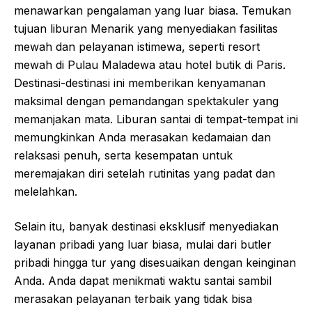
menawarkan pengalaman yang luar biasa. Temukan
tujuan liburan Menarik yang menyediakan fasilitas
mewah dan pelayanan istimewa, seperti resort
mewah di Pulau Maladewa atau hotel butik di Paris.
Destinasi-destinasi ini memberikan kenyamanan
maksimal dengan pemandangan spektakuler yang
memanjakan mata. Liburan santai di tempat-tempat ini
memungkinkan Anda merasakan kedamaian dan
relaksasi penuh, serta kesempatan untuk
meremajakan diri setelah rutinitas yang padat dan
melelahkan.
Selain itu, banyak destinasi eksklusif menyediakan
layanan pribadi yang luar biasa, mulai dari butler
pribadi hingga tur yang disesuaikan dengan keinginan
Anda. Anda dapat menikmati waktu santai sambil
merasakan pelayanan terbaik yang tidak bisa