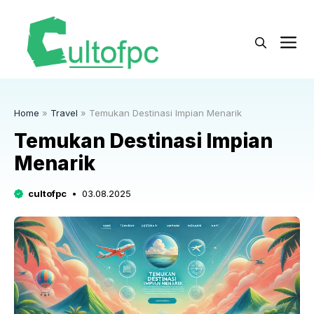
Langsung
ke
M
isi
Home
»
Travel
»
Temukan Destinasi Impian Menarik
Temukan Destinasi Impian
Menarik
cultofpc
03.08.2025