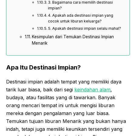
3. Bagaimana cara memilih destinasi
impian?
4. Apakah ada destinasi impian yang
cocok untuk liburan keluarga?
5. Apakah destinasi impian selalu mahal?
Kesimpulan dari Temukan Destinasi Impian
Menarik
Apa Itu Destinasi Impian?
Destinasi impian adalah tempat yang memiliki daya
tarik luar biasa, baik dari segi
keindahan alam
,
budaya, atau fasilitas yang di tawarkan. Banyak
orang mencari tempat ini untuk mengisi liburan
mereka dengan pengalaman yang luar biasa.
Temukan tujuan liburan Menarik yang bukan hanya
indah, tetapi juga memiliki keunikan tersendiri yang