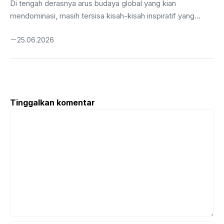
model sekolah yang patut dijadikan contoh dan rujukan bagi
Di tengah derasnya arus budaya global yang kian
institusi pendidikan lainnya di seluruh Indonesia. Keinginan
mendominasi, masih tersisa kisah-kisah inspiratif yang
ini bukan tanpa dasar, melainkan hasil evaluasi mendalam
membuktikan kekuatan akar budaya lokal. Salah satunya
terhadap kinerja dan potensi sekolah tersebut ...
25.06.2026
adalah kisah Mursid, seorang anak petani sekaligus guru
Taman Kanak-Kanak (TK) asal Jawa Tengah, yang berhasil
menyabet gelar juara dalam ajang dongeng Cerita Rakyat
yang diselenggarakan oleh Kementerian Kebudayaan
(Kemenbud). Kemenangannya bukan sekadar sebuah
Tinggalkan komentar
penghargaan, melainkan sebuah manifesto untuk
Komentar
melestarikan warisan leluhur dan menyampaikan pesan
penting nan relevan bagi generasi penerus bangsa,
khususnya Generasi Z. Mursid, dengan kesederhanaan dan
...