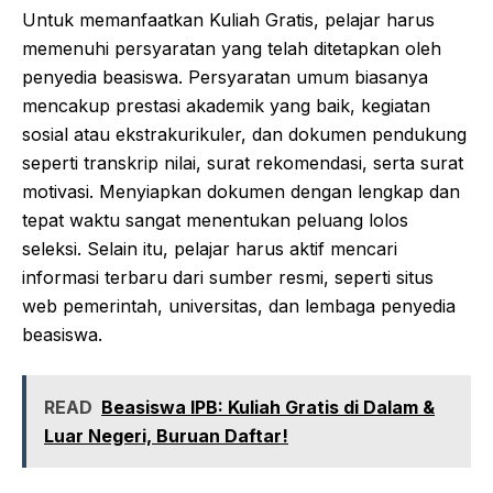
Untuk memanfaatkan Kuliah Gratis, pelajar harus
memenuhi persyaratan yang telah ditetapkan oleh
penyedia beasiswa. Persyaratan umum biasanya
mencakup prestasi akademik yang baik, kegiatan
sosial atau ekstrakurikuler, dan dokumen pendukung
seperti transkrip nilai, surat rekomendasi, serta surat
motivasi. Menyiapkan dokumen dengan lengkap dan
tepat waktu sangat menentukan peluang lolos
seleksi. Selain itu, pelajar harus aktif mencari
informasi terbaru dari sumber resmi, seperti situs
web pemerintah, universitas, dan lembaga penyedia
beasiswa.
READ
Beasiswa IPB: Kuliah Gratis di Dalam &
Luar Negeri, Buruan Daftar!