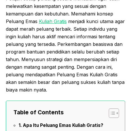
melewatkan kesempatan yang sesuai dengan
kemampuan dan kebutuhan. Memahami konsep
Peluang Emas
Kuliah Gratis
menjadi kunci utama agar
dapat meraih peluang terbaik. Setiap individu yang
ingin kuliah harus aktif mencari informasi tentang
peluang yang tersedia. Perkembangan beasiswa dan
program bantuan pendidikan selalu berubah setiap
tahun. Menyusun strategi dan mempersiapkan diri
dengan matang sangat penting. Dengan cara ini,
peluang mendapatkan Peluang Emas Kuliah Gratis
akan semakin besar dan peluang sukses kuliah tanpa
biaya makin nyata.
Table of Contents
Apa Itu Peluang Emas Kuliah Gratis?