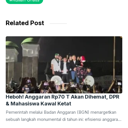
b
A
e
a
o
p
n
m
o
p
g
Related Post
k
er
Heboh! Anggaran Rp70 T Akan Dihemat, DPR
& Mahasiswa Kawal Ketat
Pemerintah melalui Badan Anggaran (BGN) menargetkan
sebuah langkah monumental di tahun ini: efisiensi anggaran
di berbagai kementerian, lembaga, dan unit organisasi