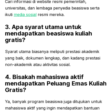
Cari informasi di website resmi pemerintah,
universitas, dan lembaga penyedia beasiswa serta
ikuti
media sosial
resmi mereka.
3. Apa syarat utama untuk
mendapatkan beasiswa kuliah
gratis?
Syarat utama biasanya meliputi prestasi akademik
yang baik, dokumen lengkap, dan kadang prestasi
non-akademik atau aktivitas sosial.
4. Bisakah mahasiswa aktif
mendapatkan Peluang Emas Kuliah
Gratis?
Ya, banyak program beasiswa juga ditujukan untuk
mahasiswa aktif yang ingin mendapatkan bantuan