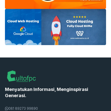
Menyatukan Informasi, Menginspirasi
Generasi.
081 89273 99890