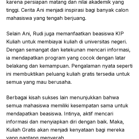
karena persiapan matang dan nilai akademik yang
tinggi. Cerita Ani menjadi inspirasi bagi banyak calon
mahasiswa yang tengah berjuang.
Selain Ani, Rudi juga memanfaatkan beasiswa KIP
Kuliah untuk membiayai kuliah di universitas negeri.
Dengan semangat dan ketekunan mencari informasi,
ia mendapatkan program yang cocok dengan latar
belakang dan kemampuan. Pengalaman nyata seperti
ini membuktikan peluang kuliah gratis tersedia untuk
semua yang mau berusaha.
Berbagai kisah sukses lain menunjukkan bahwa
semua mahasiswa memiliki kesempatan sama untuk
mendapatkan beasiswa. Intinya, aktif mencari
informasi dan menyiapkan diri dengan baik. Maka,
Kuliah Gratis akan menjadi kenyataan bagi mereka
yang pantang menyerah.