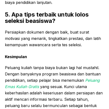
biaya pendidikan lanjutan.
5. Apa tips terbaik untuk lolos
seleksi beasiswa?
Persiapkan dokumen dengan baik, buat surat
motivasi yang menarik, tingkatkan prestasi, dan latih
kemampuan wawancara serta tes seleksi.
Kesimpulan
Peluang kuliah tanpa biaya bukan lagi hal mustahil.
Dengan banyaknya program beasiswa dan bantuan
pendidikan, setiap pelajar bisa menemukan
Peluang
Emas Kuliah Gratis
yang sesuai. Kunci utama
keberhasilan adalah keseriusan dalam persiapan dan
aktif mencari informasi terbaru. Setiap tahun,
peluang baru selalu bermunculan sebagai bentuk