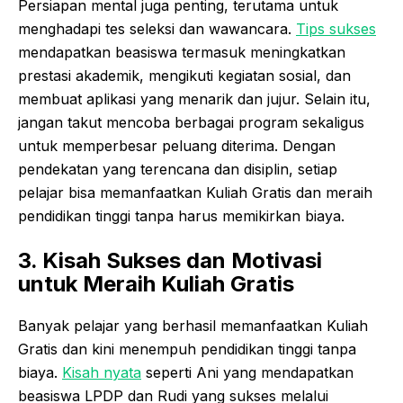
Persiapan mental juga penting, terutama untuk
menghadapi tes seleksi dan wawancara.
Tips sukses
mendapatkan beasiswa termasuk meningkatkan
prestasi akademik, mengikuti kegiatan sosial, dan
membuat aplikasi yang menarik dan jujur. Selain itu,
jangan takut mencoba berbagai program sekaligus
untuk memperbesar peluang diterima. Dengan
pendekatan yang terencana dan disiplin, setiap
pelajar bisa memanfaatkan Kuliah Gratis dan meraih
pendidikan tinggi tanpa harus memikirkan biaya.
3. Kisah Sukses dan Motivasi
untuk Meraih Kuliah Gratis
Banyak pelajar yang berhasil memanfaatkan Kuliah
Gratis dan kini menempuh pendidikan tinggi tanpa
biaya.
Kisah nyata
seperti Ani yang mendapatkan
beasiswa LPDP dan Rudi yang sukses melalui