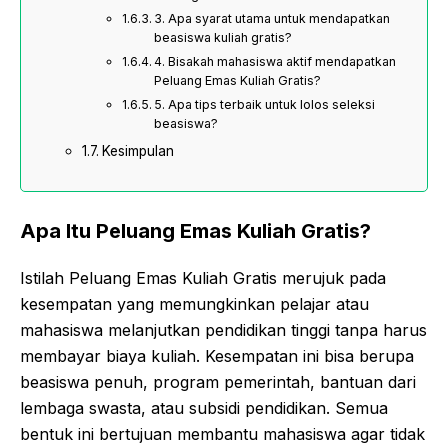
3. Apa syarat utama untuk mendapatkan
beasiswa kuliah gratis?
4. Bisakah mahasiswa aktif mendapatkan
Peluang Emas Kuliah Gratis?
5. Apa tips terbaik untuk lolos seleksi
beasiswa?
Kesimpulan
Apa Itu Peluang Emas Kuliah Gratis?
Istilah Peluang Emas Kuliah Gratis merujuk pada
kesempatan yang memungkinkan pelajar atau
mahasiswa melanjutkan pendidikan tinggi tanpa harus
membayar biaya kuliah. Kesempatan ini bisa berupa
beasiswa penuh, program pemerintah, bantuan dari
lembaga swasta, atau subsidi pendidikan. Semua
bentuk ini bertujuan membantu mahasiswa agar tidak