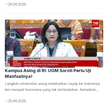
26.06.2026
(MBG) diproyeksikan mampu menekan pengeluaran hingga
mencapai Rp 70 triliun. Angka fantastis ini bukan sekadar
wacana, melainkan sebuah komitmen serius yang akan
mengawali gelombang reformasi pengelolaan keuangan
negara. Keberhasilan program ini diharapkan tidak hanya
meringankan beban fiskal, tetapi juga membuka ruang lebih
luas untuk program-program prioritas yang langsung
menyentuh kebutuhan masyarakat. Namun, rencana besar
ini tidak berjalan tanpa pengawasan. ...
Kampus Asing di RI: UGM Soroti Perlu Uji
Manfaatnya!
Langkah universitas asing melebarkan sayap ke Indonesia
kini menjadi fenomena yang tak terhindarkan. Kehadiran
mereka digadang-gadang akan membawa angin segar
25.06.2026
dalam dunia pendidikan tinggi tanah air, menawarkan ragam
program studi, metode pengajaran inovatif, hingga koneksi