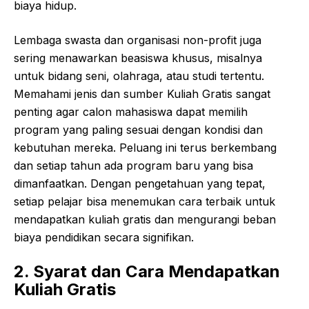
biaya hidup.
Lembaga swasta dan organisasi non-profit juga
sering menawarkan beasiswa khusus, misalnya
untuk bidang seni, olahraga, atau studi tertentu.
Memahami jenis dan sumber Kuliah Gratis sangat
penting agar calon mahasiswa dapat memilih
program yang paling sesuai dengan kondisi dan
kebutuhan mereka. Peluang ini terus berkembang
dan setiap tahun ada program baru yang bisa
dimanfaatkan. Dengan pengetahuan yang tepat,
setiap pelajar bisa menemukan cara terbaik untuk
mendapatkan kuliah gratis dan mengurangi beban
biaya pendidikan secara signifikan.
2. Syarat dan Cara Mendapatkan
Kuliah Gratis