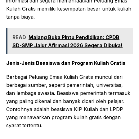
informasi dan segera memanfaatkan Peluang Emas
Kuliah Gratis memiliki kesempatan besar untuk kuliah
tanpa biaya.
READ
Malang Buka Pintu Pendidikan: CPDB
SD-SMP Jalur Afirmasi 2026 Segera Dibuka!
Jenis-Jenis Beasiswa dan Program Kuliah Gratis
Berbagai Peluang Emas Kuliah Gratis muncul dari
berbagai sumber, seperti pemerintah, universitas,
dan lembaga swasta. Beasiswa pemerintah termasuk
yang paling dikenal dan banyak dicari oleh pelajar.
Contohnya adalah beasiswa KIP Kuliah dan LPDP
yang menawarkan program kuliah gratis dengan
syarat tertentu.