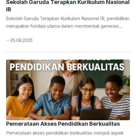
Sekolah Garuda Terapkan Kurikulum Nasional
IB
Sekolah Garuda Terapkan Kurikulum Nasional IB, pendidikan
merupakan fondasi utama dalam membentuk generasi
penerus bangsa yang tidak hanya cerdas secara akademik,
25.08.2025
tetapi juga berkarakter kuat dan siap menghadapi berbagai
tantangan global. Di Indonesia, peningkatan kualitas
pendidikan menjadi fokus utama pemerintah agar sumber
daya manusia dapat bersaing di kancah internasional.
Berbagai program inovatif terus di kembangkan untuk
memastikan peserta didik mendapatkan pengalaman
belajar terbaik, yang mampu membekali mereka dengan
keterampilan dan sikap yang relevan di era globalisasi yang
dinamis. Sebagai salah ...
Pemerataan Akses Pendidikan Berkualitas
Pemerataan akses pendidikan berkualitas menjadi aspek