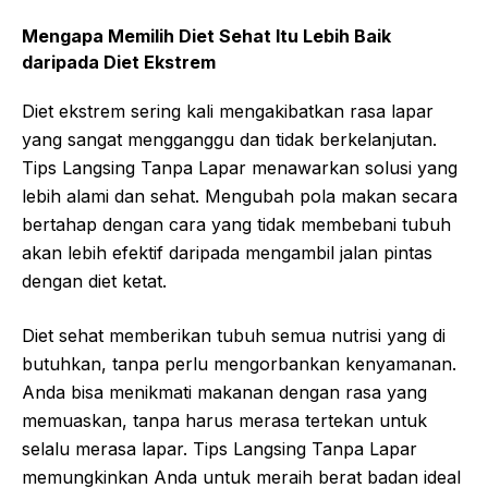
Mengapa Memilih Diet Sehat Itu Lebih Baik
daripada Diet Ekstrem
Diet ekstrem sering kali mengakibatkan rasa lapar
yang sangat mengganggu dan tidak berkelanjutan.
Tips Langsing Tanpa Lapar menawarkan solusi yang
lebih alami dan sehat. Mengubah pola makan secara
bertahap dengan cara yang tidak membebani tubuh
akan lebih efektif daripada mengambil jalan pintas
dengan diet ketat.
Diet sehat memberikan tubuh semua nutrisi yang di
butuhkan, tanpa perlu mengorbankan kenyamanan.
Anda bisa menikmati makanan dengan rasa yang
memuaskan, tanpa harus merasa tertekan untuk
selalu merasa lapar. Tips Langsing Tanpa Lapar
memungkinkan Anda untuk meraih berat badan ideal