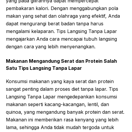
yang pada gilirannya dapat mempercepat
pembakaran kalori. Dengan menggabungkan pola
makan yang sehat dan olahraga yang efektif, Anda
dapat mengurangi berat badan tanpa harus
mengalami kelaparan. Tips Langsing Tanpa Lapar
mengajarkan Anda cara mencapai tubuh langsing
dengan cara yang lebih menyenangkan.
Makanan Mengandung Serat dan Protein Salah
Satu Tips Langsing Tanpa Lapar
Konsumsi makanan yang kaya serat dan protein
sangat penting dalam proses diet tanpa lapar. Tips
Langsing Tanpa Lapar mengedepankan konsumsi
makanan seperti kacang-kacangan, lentil, dan
quinoa, yang mengandung banyak protein dan serat.
Makanan ini memberikan rasa kenyang yang lebih
lama, sehingga Anda tidak mudah tergoda untuk