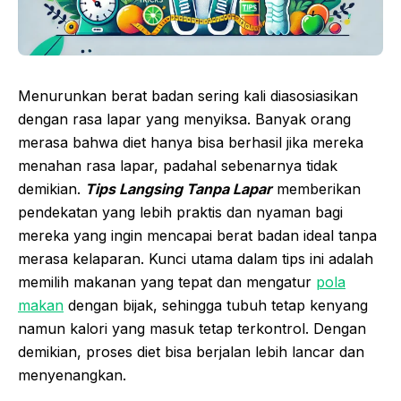
Menurunkan berat badan sering kali diasosiasikan
dengan rasa lapar yang menyiksa. Banyak orang
merasa bahwa diet hanya bisa berhasil jika mereka
menahan rasa lapar, padahal sebenarnya tidak
demikian.
Tips Langsing Tanpa Lapar
memberikan
pendekatan yang lebih praktis dan nyaman bagi
mereka yang ingin mencapai berat badan ideal tanpa
merasa kelaparan. Kunci utama dalam tips ini adalah
memilih makanan yang tepat dan mengatur
pola
makan
dengan bijak, sehingga tubuh tetap kenyang
namun kalori yang masuk tetap terkontrol. Dengan
demikian, proses diet bisa berjalan lebih lancar dan
menyenangkan.