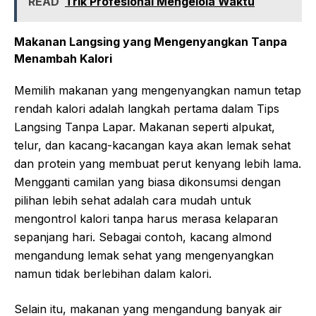
READ
Trik Profesional Mengelola Waktu
Makanan Langsing yang Mengenyangkan Tanpa
Menambah Kalori
Memilih makanan yang mengenyangkan namun tetap
rendah kalori adalah langkah pertama dalam Tips
Langsing Tanpa Lapar. Makanan seperti alpukat,
telur, dan kacang-kacangan kaya akan lemak sehat
dan protein yang membuat perut kenyang lebih lama.
Mengganti camilan yang biasa dikonsumsi dengan
pilihan lebih sehat adalah cara mudah untuk
mengontrol kalori tanpa harus merasa kelaparan
sepanjang hari. Sebagai contoh, kacang almond
mengandung lemak sehat yang mengenyangkan
namun tidak berlebihan dalam kalori.
Selain itu, makanan yang mengandung banyak air