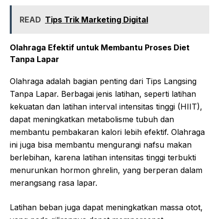
READ
Tips Trik Marketing Digital
Olahraga Efektif untuk Membantu Proses Diet
Tanpa Lapar
Olahraga adalah bagian penting dari Tips Langsing
Tanpa Lapar. Berbagai jenis latihan, seperti latihan
kekuatan dan latihan interval intensitas tinggi (HIIT),
dapat meningkatkan metabolisme tubuh dan
membantu pembakaran kalori lebih efektif. Olahraga
ini juga bisa membantu mengurangi nafsu makan
berlebihan, karena latihan intensitas tinggi terbukti
menurunkan hormon ghrelin, yang berperan dalam
merangsang rasa lapar.
Latihan beban juga dapat meningkatkan massa otot,