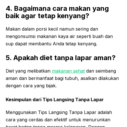
4. Bagaimana cara makan yang
baik agar tetap kenyang?
Makan dalam porsi kecil namun sering dan
mengonsumsi makanan kaya air seperti buah dan
sup dapat membantu Anda tetap kenyang.
5. Apakah diet tanpa lapar aman?
Diet yang melibatkan
makanan sehat
dan seimbang
aman dan bermanfaat bagi tubuh, asalkan dilakukan
dengan cara yang bijak.
Kesimpulan dari Tips Langsing Tanpa Lapar
Menggunakan Tips Langsing Tanpa Lapar adalah
cara yang cerdas dan efektif untuk menurunkan