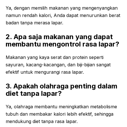
Ya, dengan memilih makanan yang mengenyangkan
namun rendah kalori, Anda dapat menurunkan berat
badan tanpa merasa lapar.
2. Apa saja makanan yang dapat
membantu mengontrol rasa lapar?
Makanan yang kaya serat dan protein seperti
sayuran, kacang-kacangan, dan biji-bijian sangat
efektif untuk mengurangi rasa lapar.
3. Apakah olahraga penting dalam
diet tanpa lapar?
Ya, olahraga membantu meningkatkan metabolisme
tubuh dan membakar kalori lebih efektif, sehingga
mendukung diet tanpa rasa lapar.