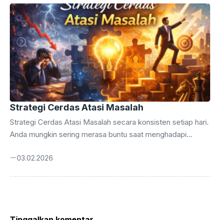
kemauan untuk belajar secara terus-menerus. Di era digital
yang serba cepat ini, peluang untuk mencapai keberhasilan
terbuka lebih lebar dari sebelumnya. Namun, tantangan
yang dihadapi juga tidak kalah besar, mulai dari distraksi
media sosial ...
Strategi Cerdas Atasi Masalah
Strategi Cerdas Atasi Masalah secara konsisten setiap hari.
Anda mungkin sering merasa buntu saat menghadapi
tekanan pekerjaan atau konflik personal yang datang
03.02.2026
bertubi-tubi tanpa henti. Memahami akar persoalan menjadi
kunci utama agar Anda tidak terjebak dalam siklus
kegagalan yang sama secara berulang kali. Keahlian ini
membutuhkan latihan mental yang kuat serta pendekatan
sistematis agar setiap hambatan berubah menjadi peluang
Tinggalkan komentar