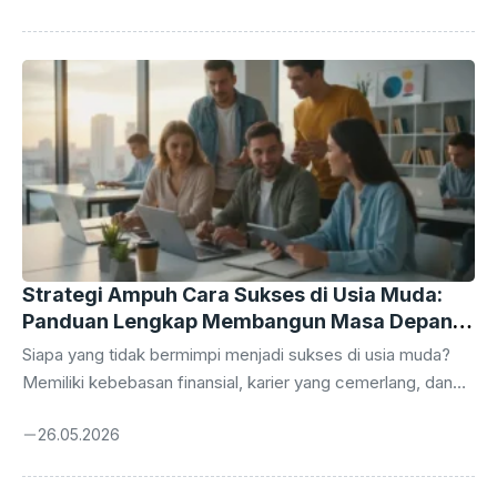
persepsi tersebut telah berubah total. Saat ini, cara jadi
orang sukses lewat game online bukan lagi sekadar impian
kosong, melainkan realitas yang sudah dibuktikan oleh
banyak orang. Industri gaming telah bertransformasi
menjadi ekosistem bernilai miliaran dolar. Mulai dari atlet e-
sports profesional hingga kreator konten di platform
streaming, peluang untuk membangun karir yang solid ...
Strategi Ampuh Cara Sukses di Usia Muda:
Panduan Lengkap Membangun Masa Depan
Gemilang
Siapa yang tidak bermimpi menjadi sukses di usia muda?
Memiliki kebebasan finansial, karier yang cemerlang, dan
kemampuan untuk mewujudkan impian sebelum menginjak
26.05.2026
usia kepala empat adalah dambaan hampir setiap orang.
Namun, sukses bukan sekadar keberuntungan semata. Ia
adalah hasil dari kombinasi disiplin, strategi yang tepat, dan