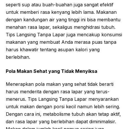
seperti sup atau buah-buahan juga sangat efektif
untuk memberi rasa kenyang lebih lama. Makanan
dengan kandungan air yang tinggi ini bisa membantu
menahan rasa lapar, sekaligus menghidrasi tubuh.
Tips Langsing Tanpa Lapar juga mencakup konsumsi
makanan yang membuat Anda merasa puas tanpa
harus khawatir tentang asupan kalori yang
berlebihan.
Pola Makan Sehat yang Tidak Menyiksa
Menerapkan pola makan yang sehat tidak berarti
harus menderita dengan rasa lapar yang terus-
menerus. Tips Langsing Tanpa Lapar menyarankan
untuk makan dengan porsi kecil namun lebih sering.
Dengan cara ini, metabolisme tubuh akan tetap aktif,
dan rasa lapar yang berlebihan dapat diminimalisir.