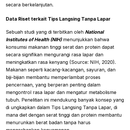
secara berkelanjutan.
Data Riset terkait Tips Langsing Tanpa Lapar
Sebuah studi yang di terbitkan oleh
National
Institutes of Health (NIH)
menunjukkan bahwa
konsumsi makanan tinggi serat dan protein dapat
secara signifikan mengurangi rasa lapar dan
meningkatkan rasa kenyang (Source: NIH, 2020).
Makanan seperti kacang-kacangan, sayuran, dan
biji-bijian membantu memperlambat proses
pencernaan, yang berperan penting dalam
mengontrol rasa lapar dan mengatur metabolisme
tubuh. Penelitian ini mendukung banyak konsep yang
di ungkapkan dalam Tips Langsing Tanpa Lapar, di
mana diet dengan serat tinggi dan protein membantu
menurunkan berat badan tanpa harus