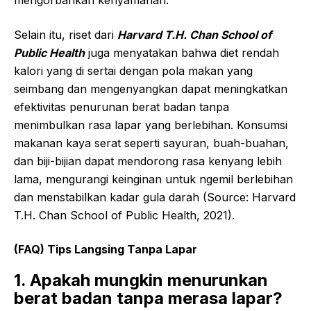
mengorbankan kenyamanan.
Selain itu, riset dari
Harvard T.H. Chan School of
Public Health
juga menyatakan bahwa diet rendah
kalori yang di sertai dengan pola makan yang
seimbang dan mengenyangkan dapat meningkatkan
efektivitas penurunan berat badan tanpa
menimbulkan rasa lapar yang berlebihan. Konsumsi
makanan kaya serat seperti sayuran, buah-buahan,
dan biji-bijian dapat mendorong rasa kenyang lebih
lama, mengurangi keinginan untuk ngemil berlebihan
dan menstabilkan kadar gula darah (Source: Harvard
T.H. Chan School of Public Health, 2021).
(FAQ) Tips Langsing Tanpa Lapar
1. Apakah mungkin menurunkan
berat badan tanpa merasa lapar?