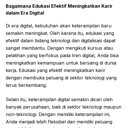
Bagaimana Edukasi Efektif Meningkatkan Karir
dalam Era Digital
Di era digital, kebutuhan akan keterampilan baru
semakin meningkat. Oleh karena itu, edukasi yang
efektif dalam bidang teknologi dan digitalisasi dapat
sangat membantu. Dengan mengikuti kursus atau
pelatihan yang berfokus pada tren digital, Anda bisa
meningkatkan kemampuan untuk bersaing di dunia
kerja. Edukasi yang efektif meningkatkan karir
dengan membuka peluang di sektor teknologi yang
terus berkembang.
Selain itu, keterampilan digital semakin dicari oleh
banyak perusahaan, baik di sektor teknologi maupun
non-teknologi. Dengan memiliki keterampilan ini,
Anda menjadi lebih fleksibel dan memiliki peluang