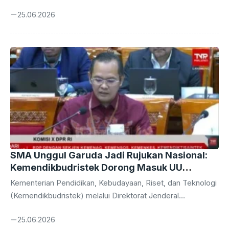
melalui Beasiswa Garuda 2026 Gelombang 2 segera
25.06.2026
tertutup. Tenggat waktu pendaftaran adalah hari ini, Kamis,
25 Juni 2026, tepat pukul 23.59 WIB. Jangan lewatkan
momen krusial ini untuk mengamankan masa depan
pendidikan Anda. Bagi Anda yang berambisi melanjutkan
studi ke jenjang yang lebih tinggi dengan dukungan finansial
penuh, kini saatnya bertindak. Beasiswa Garuda telah
dikenal sebagai salah satu program bergengsi yang
membuka jalan bagi talenta-talenta terbaik ...
SMA Unggul Garuda Jadi Rujukan Nasional:
Kemendikbudristek Dorong Masuk UU
Sisdiknas
Kementerian Pendidikan, Kebudayaan, Riset, dan Teknologi
(Kemendikbudristek) melalui Direktorat Jenderal
Pendidikan Vokasi (Ditjen Diksi) tengah mengupayakan
25.06.2026
agar Sekolah Menengah Atas (SMA) Unggul Garuda dapat