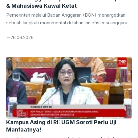
& Mahasiswa Kawal Ketat
Pemerintah melalui Badan Anggaran (BGN) menargetkan
sebuah langkah monumental di tahun ini: efisiensi anggaran
di berbagai kementerian, lembaga, dan unit organisasi
26.06.2026
(MBG) diproyeksikan mampu menekan pengeluaran hingga
mencapai Rp 70 triliun. Angka fantastis ini bukan sekadar
wacana, melainkan sebuah komitmen serius yang akan
mengawali gelombang reformasi pengelolaan keuangan
negara. Keberhasilan program ini diharapkan tidak hanya
meringankan beban fiskal, tetapi juga membuka ruang lebih
luas untuk program-program prioritas yang langsung
menyentuh kebutuhan masyarakat. Namun, rencana besar
ini tidak berjalan tanpa pengawasan. ...
Kampus Asing di RI: UGM Soroti Perlu Uji
Manfaatnya!