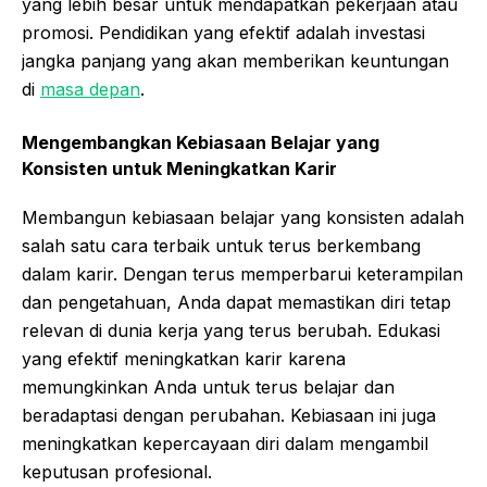
yang lebih besar untuk mendapatkan pekerjaan atau
promosi. Pendidikan yang efektif adalah investasi
jangka panjang yang akan memberikan keuntungan
di
masa depan
.
Mengembangkan Kebiasaan Belajar yang
Konsisten untuk Meningkatkan Karir
Membangun kebiasaan belajar yang konsisten adalah
salah satu cara terbaik untuk terus berkembang
dalam karir. Dengan terus memperbarui keterampilan
dan pengetahuan, Anda dapat memastikan diri tetap
relevan di dunia kerja yang terus berubah. Edukasi
yang efektif meningkatkan karir karena
memungkinkan Anda untuk terus belajar dan
beradaptasi dengan perubahan. Kebiasaan ini juga
meningkatkan kepercayaan diri dalam mengambil
keputusan profesional.