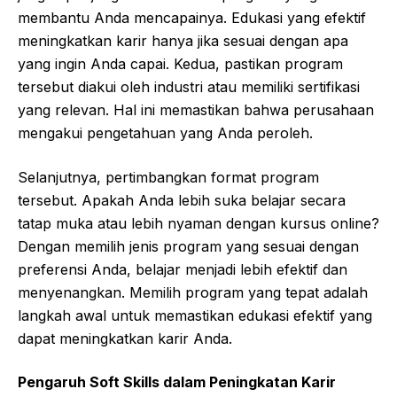
membantu Anda mencapainya. Edukasi yang efektif
meningkatkan karir hanya jika sesuai dengan apa
yang ingin Anda capai. Kedua, pastikan program
tersebut diakui oleh industri atau memiliki sertifikasi
yang relevan. Hal ini memastikan bahwa perusahaan
mengakui pengetahuan yang Anda peroleh.
Selanjutnya, pertimbangkan format program
tersebut. Apakah Anda lebih suka belajar secara
tatap muka atau lebih nyaman dengan kursus online?
Dengan memilih jenis program yang sesuai dengan
preferensi Anda, belajar menjadi lebih efektif dan
menyenangkan. Memilih program yang tepat adalah
langkah awal untuk memastikan edukasi efektif yang
dapat meningkatkan karir Anda.
Pengaruh Soft Skills dalam Peningkatan Karir