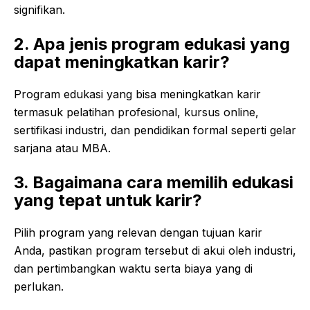
signifikan.
2. Apa jenis program edukasi yang
dapat meningkatkan karir?
Program edukasi yang bisa meningkatkan karir
termasuk pelatihan profesional, kursus online,
sertifikasi industri, dan pendidikan formal seperti gelar
sarjana atau MBA.
3. Bagaimana cara memilih edukasi
yang tepat untuk karir?
Pilih program yang relevan dengan tujuan karir
Anda, pastikan program tersebut di akui oleh industri,
dan pertimbangkan waktu serta biaya yang di
perlukan.