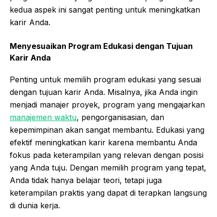
kedua aspek ini sangat penting untuk meningkatkan
karir Anda.
Menyesuaikan Program Edukasi dengan Tujuan
Karir Anda
Penting untuk memilih program edukasi yang sesuai
dengan tujuan karir Anda. Misalnya, jika Anda ingin
menjadi manajer proyek, program yang mengajarkan
manajemen waktu
, pengorganisasian, dan
kepemimpinan akan sangat membantu. Edukasi yang
efektif meningkatkan karir karena membantu Anda
fokus pada keterampilan yang relevan dengan posisi
yang Anda tuju. Dengan memilih program yang tepat,
Anda tidak hanya belajar teori, tetapi juga
keterampilan praktis yang dapat di terapkan langsung
di dunia kerja.