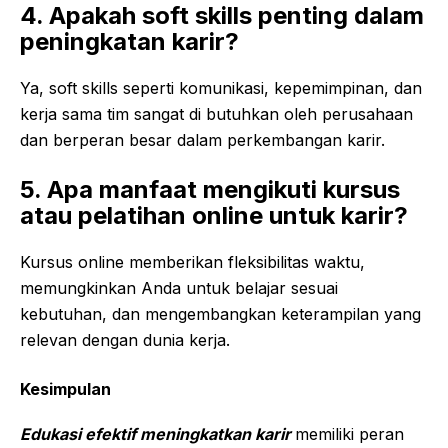
4. Apakah soft skills penting dalam
peningkatan karir?
Ya, soft skills seperti komunikasi, kepemimpinan, dan
kerja sama tim sangat di butuhkan oleh perusahaan
dan berperan besar dalam perkembangan karir.
5. Apa manfaat mengikuti kursus
atau pelatihan online untuk karir?
Kursus online memberikan fleksibilitas waktu,
memungkinkan Anda untuk belajar sesuai
kebutuhan, dan mengembangkan keterampilan yang
relevan dengan dunia kerja.
Kesimpulan
Edukasi efektif meningkatkan karir
memiliki peran