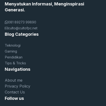
Menyatukan Informasi, Menginspirasi
Generasi.
081 89273 99890
culto@cultofpc.net
Blog Categories
Teknologi
Gaming
Pendidikan
Tips & Tricks
Navigations
About me
Privacy Policy
Contact Us
Follow us