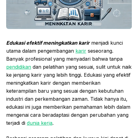
Edukasi efektif meningkatkan karir
menjadi kunci
utama dalam pengembangan
karir
seseorang.
Banyak profesional yang menyadari bahwa tanpa
pendidikan
dan pelatihan yang sesuai, sulit untuk naik
ke jenjang karir yang lebih tinggi. Edukasi yang efektif
meningkatkan karir dengan memberikan
keterampilan baru yang sesuai dengan kebutuhan
industri dan perkembangan zaman. Tidak hanya itu,
edukasi ini juga memberikan pemahaman lebih dalam
mengenai cara beradaptasi dengan perubahan yang
terjadi di
dunia kerja
.