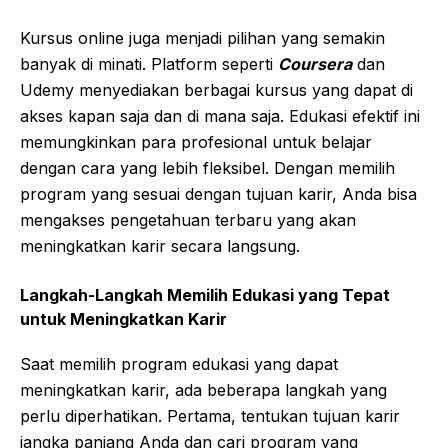
Kursus online juga menjadi pilihan yang semakin
banyak di minati. Platform seperti
Coursera
dan
Udemy menyediakan berbagai kursus yang dapat di
akses kapan saja dan di mana saja. Edukasi efektif ini
memungkinkan para profesional untuk belajar
dengan cara yang lebih fleksibel. Dengan memilih
program yang sesuai dengan tujuan karir, Anda bisa
mengakses pengetahuan terbaru yang akan
meningkatkan karir secara langsung.
Langkah-Langkah Memilih Edukasi yang Tepat
untuk Meningkatkan Karir
Saat memilih program edukasi yang dapat
meningkatkan karir, ada beberapa langkah yang
perlu diperhatikan. Pertama, tentukan tujuan karir
jangka panjang Anda dan cari program yang