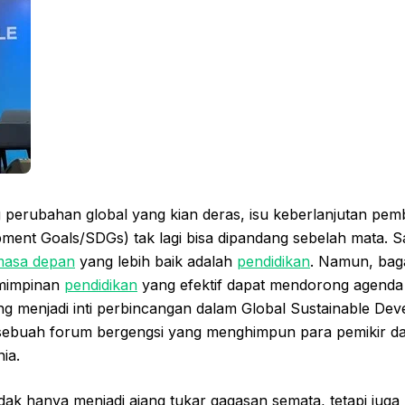
 perubahan global yang kian deras, isu keberlanjutan pe
ment Goals/SDGs) tak lagi bisa dipandang sebelah mata. Sal
masa depan
yang lebih baik adalah
pendidikan
. Namun, bag
mimpinan
pendidikan
yang efektif dapat mendorong agenda 
ng menjadi inti perbincangan dalam Global Sustainable De
ebuah forum bergengsi yang menghimpun para pemikir dan 
ia.
k hanya menjadi ajang tukar gagasan semata, tetapi juga m