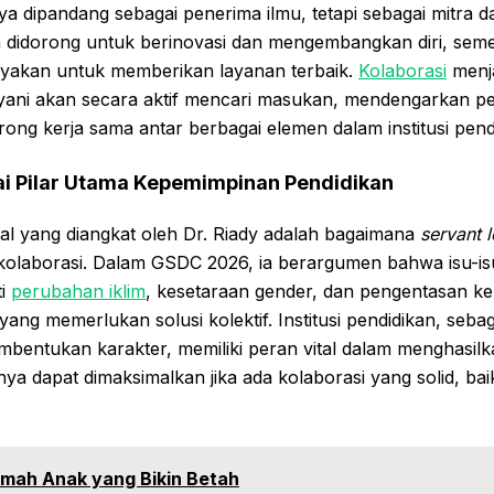
a dipandang sebagai penerima ilmu, tetapi sebagai mitra 
 didorong untuk berinovasi dan mengembangkan diri, seme
ayakan untuk memberikan layanan terbaik.
Kolaborasi
menja
ani akan secara aktif mencari masukan, mendengarkan pe
ng kerja sama antar berbagai elemen dalam institusi pend
ai Pilar Utama Kepemimpinan Pendidikan
ial yang diangkat oleh Dr. Riady adalah bagaimana
servant 
kolaborasi. Dalam GSDC 2026, ia berargumen bahwa isu-
ti
perubahan iklim
, kesetaraan gender, dan pengentasan ke
ang memerlukan solusi kolektif. Institusi pendidikan, sebag
entukan karakter, memiliki peran vital dalam menghasilka
ya dapat dimaksimalkan jika ada kolaborasi yang solid, ba
mah Anak yang Bikin Betah