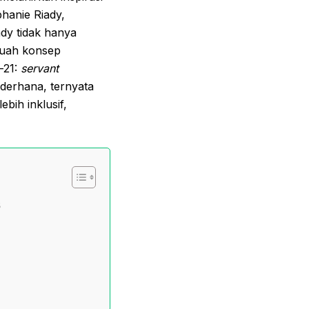
phanie Riady,
ady tidak hanya
buah konsep
-21:
servant
derhana, ternyata
bih inklusif,
6