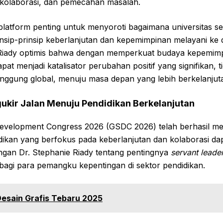
kolaborasi, dan pemecahan masalah.
latform penting untuk menyoroti bagaimana universitas s
nsip-prinsip keberlanjutan dan kepemimpinan melayani ke 
 Riady optimis bahwa dengan memperkuat budaya kepemimp
dapat menjadi katalisator perubahan positif yang signifikan, t
 panggung global, menuju masa depan yang lebih berkelanjut
kir Jalan Menuju Pendidikan Berkelanjutan
Development Congress 2026 (GSDC 2026) telah berhasil m
ikan yang berfokus pada keberlanjutan dan kolaborasi dap
ngan Dr. Stephanie Riady tentang pentingnya
servant leade
s bagi para pemangku kepentingan di sektor pendidikan.
esain Grafis Tebaru 2025