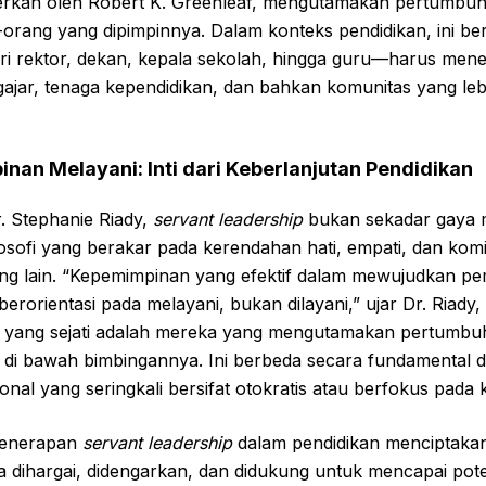
lerkan oleh Robert K. Greenleaf, mengutamakan pertumbu
orang yang dipimpinnya. Dalam konteks pendidikan, ini be
ri rektor, dekan, kepala sekolah, hingga guru—harus me
ajar, tenaga kependidikan, dan bahkan komunitas yang leb
inan Melayani: Inti dari Keberlanjutan Pendidikan
 Stephanie Riady,
servant leadership
bukan sekadar gaya 
osofi yang berakar pada kerendahan hati, empati, dan kom
g lain. “Kepemimpinan yang efektif dalam mewujudkan 
berorientasi pada melayani, bukan dilayani,” ujar Dr. Ria
n yang sejati adalah mereka yang mengutamakan pertumb
tif di bawah bimbingannya. Ini berbeda secara fundamental
onal yang seringkali bersifat otokratis atau berfokus pada
 penerapan
servant leadership
dalam pendidikan menciptakan
sa dihargai, didengarkan, dan didukung untuk mencapai po