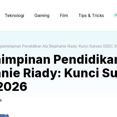
Teknologi
Gaming
Film
Tips & Tricks
P
pemimpinan Pendidikan Ala Stephanie Riady: Kunci Sukses GSDC 
mpinan Pendidikan
nie Riady: Kunci S
2026
6