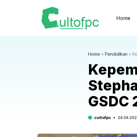
Langsung
ke
Home
isi
Home
»
Pendidikan
»
Ke
Kepemi
Stepha
GSDC 
cultofpc
24.06.202