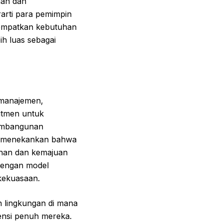
han dan
rarti para pemimpin
nempatkan kebutuhan
ih luas sebagai
manajemen,
itmen untuk
pembangunan
dy, menekankan bahwa
uhan dan kemajuan
 dengan model
 kekuasaan.
 lingkungan di mana
tensi penuh mereka.