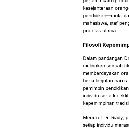
pertama kali dipopu
kesejahteraan orang-
pendidikan—mulai da
mahasiswa, staf peng
prioritas utama.
Filosofi Kepemimp
Dalam pandangan Dr.
melainkan sebuah fil
memberdayakan oran
berkelanjutan harus 
pemimpin pendidika
individu serta kolek
kepemimpinan tradisi
Menurut Dr. Riady,
setiap individu mera