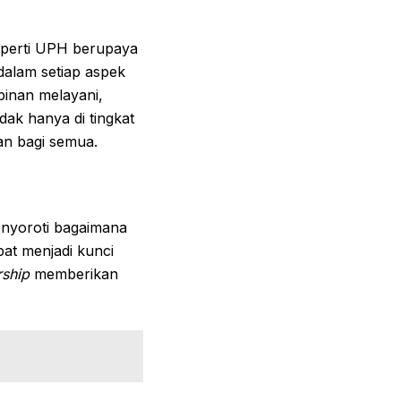
eperti UPH berupaya
dalam setiap aspek
inan melayani,
idak hanya di tingkat
an bagi semua.
enyoroti bagaimana
at menjadi kunci
rship
memberikan