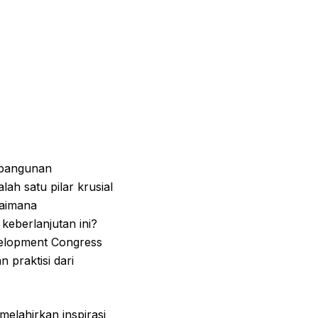
mbangunan
ah satu pilar krusial
aimana
keberlanjutan ini?
velopment Congress
praktisi dari
elahirkan inspirasi