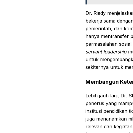
Dr. Riady menjelask
bekerja sama dengan 
pemerintah, dan komu
hanya mentransfer pe
permasalahan sosial
servant leadership
mu
untuk mengembang
sekitarnya untuk me
Membangun Keter
Lebih jauh lagi, Dr
penerus yang mampu 
institusi pendidikan
juga menanamkan nila
relevan dan kegiata