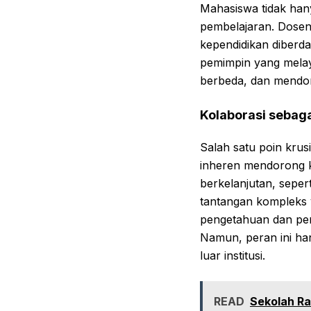
Mahasiswa tidak hany
pembelajaran. Dosen
kependidikan diberd
pemimpin yang melay
berbeda, dan mendoro
Kolaborasi sebag
Salah satu poin krus
inheren mendorong 
berkelanjutan, seper
tantangan kompleks y
pengetahuan dan pemb
Namun, peran ini han
luar institusi.
READ
Sekolah Ra