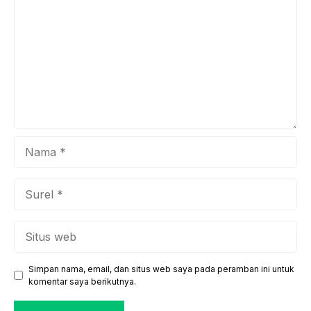
penting nan relevan bagi generasi penerus bangsa,
khususnya Generasi Z. Mursid, dengan kesederhanaan dan
...
Nama
Surel
Situs
web
Simpan nama, email, dan situs web saya pada peramban ini untuk
komentar saya berikutnya.