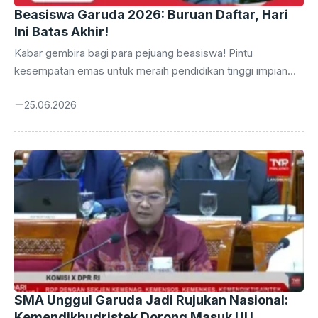
Beasiswa Garuda 2026: Buruan Daftar, Hari
Ini Batas Akhir!
Kabar gembira bagi para pejuang beasiswa! Pintu
kesempatan emas untuk meraih pendidikan tinggi impian
melalui Beasiswa Garuda 2026 Gelombang 2 segera
25.06.2026
tertutup. Tenggat waktu pendaftaran adalah hari ini, Kamis,
25 Juni 2026, tepat pukul 23.59 WIB. Jangan lewatkan
momen krusial ini untuk mengamankan masa depan
pendidikan Anda. Bagi Anda yang berambisi melanjutkan
studi ke jenjang yang lebih tinggi dengan dukungan finansial
penuh, kini saatnya bertindak. Beasiswa Garuda telah
dikenal sebagai salah satu program bergengsi yang
membuka jalan bagi talenta-talenta terbaik ...
SMA Unggul Garuda Jadi Rujukan Nasional:
Kemendikbudristek Dorong Masuk UU