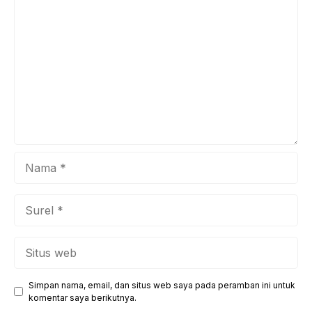
Komentar
melestarikan warisan leluhur dan menyampaikan pesan
penting nan relevan bagi generasi penerus bangsa,
khususnya Generasi Z. Mursid, dengan kesederhanaan dan
...
Nama
Surel
Situs
web
Simpan nama, email, dan situs web saya pada peramban ini untuk
komentar saya berikutnya.