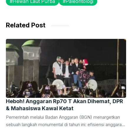
Hewan Laut Purba
Paleontologi
o
p
n
m
o
p
g
k
er
Related Post
Heboh! Anggaran Rp70 T Akan Dihemat, DPR
& Mahasiswa Kawal Ketat
Pemerintah melalui Badan Anggaran (BGN) menargetkan
sebuah langkah monumental di tahun ini: efisiensi anggaran
di berbagai kementerian, lembaga, dan unit organisasi