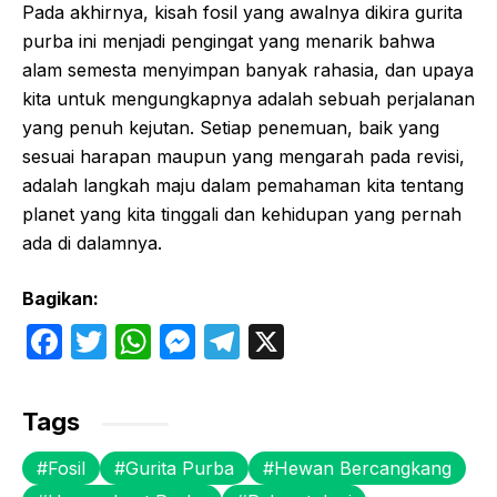
Pada akhirnya, kisah fosil yang awalnya dikira gurita
purba ini menjadi pengingat yang menarik bahwa
alam semesta menyimpan banyak rahasia, dan upaya
kita untuk mengungkapnya adalah sebuah perjalanan
yang penuh kejutan. Setiap penemuan, baik yang
sesuai harapan maupun yang mengarah pada revisi,
adalah langkah maju dalam pemahaman kita tentang
planet yang kita tinggali dan kehidupan yang pernah
ada di dalamnya.
Bagikan:
F
T
W
M
T
X
a
w
h
e
el
c
itt
at
s
e
Tags
e
er
s
s
gr
Fosil
Gurita Purba
Hewan Bercangkang
b
A
e
a