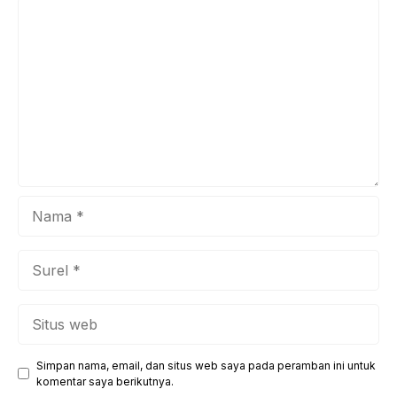
Komentar
melestarikan warisan leluhur dan menyampaikan pesan
penting nan relevan bagi generasi penerus bangsa,
khususnya Generasi Z. Mursid, dengan kesederhanaan dan
...
Nama
Surel
Situs
web
Simpan nama, email, dan situs web saya pada peramban ini untuk
komentar saya berikutnya.