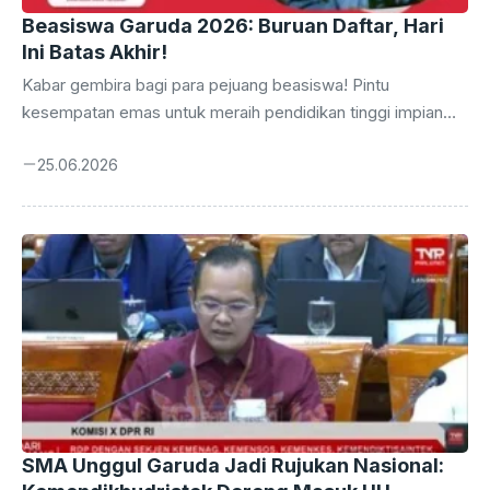
Beasiswa Garuda 2026: Buruan Daftar, Hari
Ini Batas Akhir!
Kabar gembira bagi para pejuang beasiswa! Pintu
kesempatan emas untuk meraih pendidikan tinggi impian
melalui Beasiswa Garuda 2026 Gelombang 2 segera
25.06.2026
tertutup. Tenggat waktu pendaftaran adalah hari ini, Kamis,
25 Juni 2026, tepat pukul 23.59 WIB. Jangan lewatkan
momen krusial ini untuk mengamankan masa depan
pendidikan Anda. Bagi Anda yang berambisi melanjutkan
studi ke jenjang yang lebih tinggi dengan dukungan finansial
penuh, kini saatnya bertindak. Beasiswa Garuda telah
dikenal sebagai salah satu program bergengsi yang
membuka jalan bagi talenta-talenta terbaik ...
SMA Unggul Garuda Jadi Rujukan Nasional: