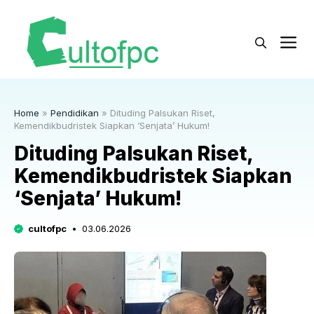
Langsung
ke
M
isi
Home
»
Pendidikan
»
Dituding Palsukan Riset,
Kemendikbudristek Siapkan ‘Senjata’ Hukum!
Dituding Palsukan Riset,
Kemendikbudristek Siapkan
‘Senjata’ Hukum!
cultofpc
03.06.2026