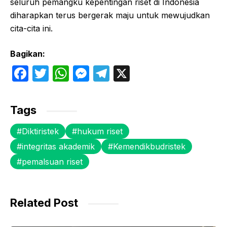
seluruh pemangku kepentingan riset di Indonesia
diharapkan terus bergerak maju untuk mewujudkan
cita-cita ini.
Bagikan:
F
T
W
M
T
X
a
w
h
e
el
c
itt
at
s
e
Tags
e
er
s
s
gr
Diktiristek
hukum riset
b
A
e
a
integritas akademik
Kemendikbudristek
o
p
n
m
pemalsuan riset
o
p
g
k
er
Related Post