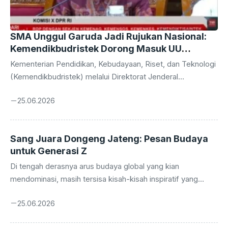
SMA Unggul Garuda Jadi Rujukan Nasional:
Kemendikbudristek Dorong Masuk UU
Sisdiknas
Kementerian Pendidikan, Kebudayaan, Riset, dan Teknologi
(Kemendikbudristek) melalui Direktorat Jenderal
Pendidikan Vokasi (Ditjen Diksi) tengah mengupayakan
25.06.2026
agar Sekolah Menengah Atas (SMA) Unggul Garuda dapat
diakomodasi dalam Undang-Undang Sistem Pendidikan
Nasional (UU Sisdiknas). Langkah strategis ini
Sang Juara Dongeng Jateng: Pesan Budaya
dilatarbelakangi oleh berbagai capaian luar biasa yang telah
untuk Generasi Z
diraih oleh SMA Unggul Garuda, menjadikannya sebagai
model sekolah yang patut dijadikan contoh dan rujukan bagi
Di tengah derasnya arus budaya global yang kian
institusi pendidikan lainnya di seluruh Indonesia. Keinginan
mendominasi, masih tersisa kisah-kisah inspiratif yang
ini bukan tanpa dasar, melainkan hasil evaluasi mendalam
membuktikan kekuatan akar budaya lokal. Salah satunya
terhadap kinerja dan potensi sekolah tersebut ...
25.06.2026
adalah kisah Mursid, seorang anak petani sekaligus guru
Taman Kanak-Kanak (TK) asal Jawa Tengah, yang berhasil