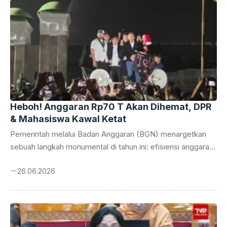
Heboh! Anggaran Rp70 T Akan Dihemat, DPR
& Mahasiswa Kawal Ketat
Pemerintah melalui Badan Anggaran (BGN) menargetkan
sebuah langkah monumental di tahun ini: efisiensi anggaran
di berbagai kementerian, lembaga, dan unit organisasi
26.06.2026
(MBG) diproyeksikan mampu menekan pengeluaran hingga
mencapai Rp 70 triliun. Angka fantastis ini bukan sekadar
wacana, melainkan sebuah komitmen serius yang akan
mengawali gelombang reformasi pengelolaan keuangan
negara. Keberhasilan program ini diharapkan tidak hanya