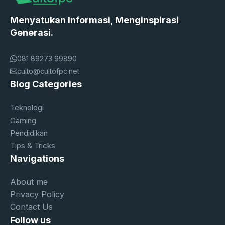
Menyatukan Informasi, Menginspirasi
Generasi.
081 89273 99890
culto@cultofpc.net
Blog Categories
Teknologi
Gaming
Pendidikan
Tips & Tricks
Navigations
About me
Privacy Policy
Contact Us
Follow us