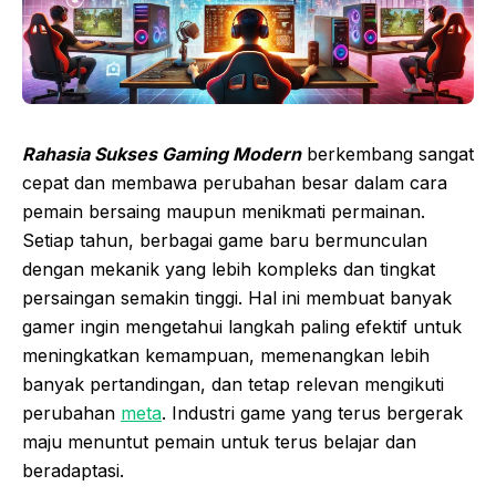
Rahasia Sukses Gaming Modern
berkembang sangat
cepat dan membawa perubahan besar dalam cara
pemain bersaing maupun menikmati permainan.
Setiap tahun, berbagai game baru bermunculan
dengan mekanik yang lebih kompleks dan tingkat
persaingan semakin tinggi. Hal ini membuat banyak
gamer ingin mengetahui langkah paling efektif untuk
meningkatkan kemampuan, memenangkan lebih
banyak pertandingan, dan tetap relevan mengikuti
perubahan
meta
. Industri game yang terus bergerak
maju menuntut pemain untuk terus belajar dan
beradaptasi.