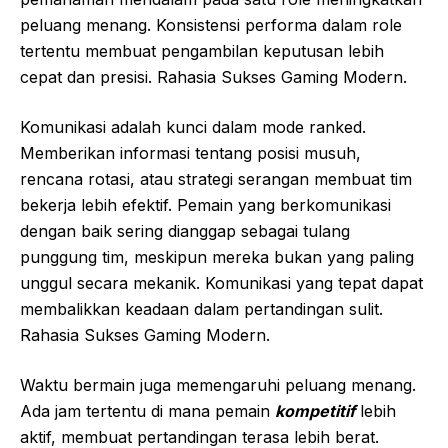
peluang menang. Konsistensi performa dalam role
tertentu membuat pengambilan keputusan lebih
cepat dan presisi. Rahasia Sukses Gaming Modern.
Komunikasi adalah kunci dalam mode ranked.
Memberikan informasi tentang posisi musuh,
rencana rotasi, atau strategi serangan membuat tim
bekerja lebih efektif. Pemain yang berkomunikasi
dengan baik sering dianggap sebagai tulang
punggung tim, meskipun mereka bukan yang paling
unggul secara mekanik. Komunikasi yang tepat dapat
membalikkan keadaan dalam pertandingan sulit.
Rahasia Sukses Gaming Modern.
Waktu bermain juga memengaruhi peluang menang.
Ada jam tertentu di mana pemain
kompetitif
lebih
aktif, membuat pertandingan terasa lebih berat.