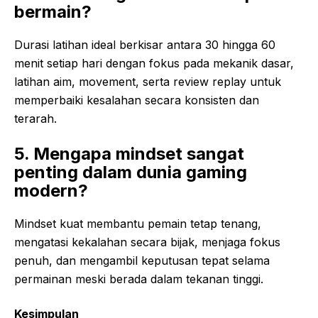
bermain?
Durasi latihan ideal berkisar antara 30 hingga 60
menit setiap hari dengan fokus pada mekanik dasar,
latihan aim, movement, serta review replay untuk
memperbaiki kesalahan secara konsisten dan
terarah.
5. Mengapa mindset sangat
penting dalam dunia gaming
modern?
Mindset kuat membantu pemain tetap tenang,
mengatasi kekalahan secara bijak, menjaga fokus
penuh, dan mengambil keputusan tepat selama
permainan meski berada dalam tekanan tinggi.
Kesimpulan