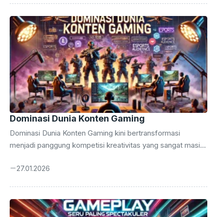
Pemain hebat selalu memulai langkah mereka dengan
membangun fondasi mekanik yang kuat serta pemahaman
mendalam tentang ekosistem industri. Anda perlu
menguasai setiap elemen teknis agar mampu bersaing
dengan para talenta berbakat dari seluruh penjuru dunia
internasional. Keberhasilan dalam karier esports sangat
bergantung pada ...
Dominasi Dunia Konten Gaming
Dominasi Dunia Konten Gaming kini bertransformasi
menjadi panggung kompetisi kreativitas yang sangat masif
bagi semua orang. Kamu harus memahami bahwa strategi
27.01.2026
konten gaming memerlukan kombinasi antara kepribadian
unik dan penguasaan teknologi. Para penonton masa kini
tidak hanya mencari tontonan gameplay biasa namun
mereka menginginkan pengalaman yang imersif.