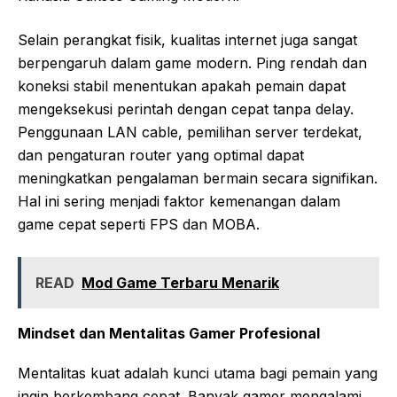
Selain perangkat fisik, kualitas internet juga sangat
berpengaruh dalam game modern. Ping rendah dan
koneksi stabil menentukan apakah pemain dapat
mengeksekusi perintah dengan cepat tanpa delay.
Penggunaan LAN cable, pemilihan server terdekat,
dan pengaturan router yang optimal dapat
meningkatkan pengalaman bermain secara signifikan.
Hal ini sering menjadi faktor kemenangan dalam
game cepat seperti FPS dan MOBA.
READ
Mod Game Terbaru Menarik
Mindset dan Mentalitas Gamer Profesional
Mentalitas kuat adalah kunci utama bagi pemain yang
ingin berkembang cepat. Banyak gamer mengalami