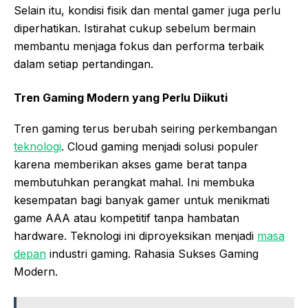
Selain itu, kondisi fisik dan mental gamer juga perlu
diperhatikan. Istirahat cukup sebelum bermain
membantu menjaga fokus dan performa terbaik
dalam setiap pertandingan.
Tren Gaming Modern yang Perlu Diikuti
Tren gaming terus berubah seiring perkembangan
teknologi
. Cloud gaming menjadi solusi populer
karena memberikan akses game berat tanpa
membutuhkan perangkat mahal. Ini membuka
kesempatan bagi banyak gamer untuk menikmati
game AAA atau kompetitif tanpa hambatan
hardware. Teknologi ini diproyeksikan menjadi
masa
depan
industri gaming. Rahasia Sukses Gaming
Modern.