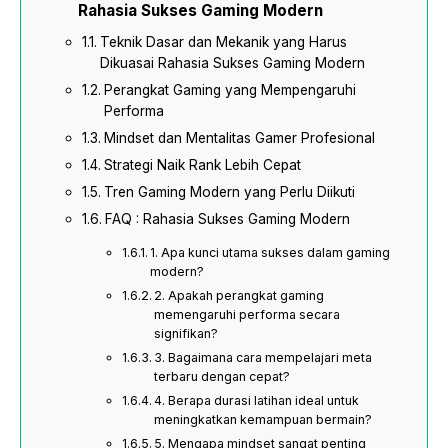
Rahasia Sukses Gaming Modern
Teknik Dasar dan Mekanik yang Harus
Dikuasai Rahasia Sukses Gaming Modern
Perangkat Gaming yang Mempengaruhi
Performa
Mindset dan Mentalitas Gamer Profesional
Strategi Naik Rank Lebih Cepat
Tren Gaming Modern yang Perlu Diikuti
FAQ : Rahasia Sukses Gaming Modern
1. Apa kunci utama sukses dalam gaming
modern?
2. Apakah perangkat gaming
memengaruhi performa secara
signifikan?
3. Bagaimana cara mempelajari meta
terbaru dengan cepat?
4. Berapa durasi latihan ideal untuk
meningkatkan kemampuan bermain?
5. Mengapa mindset sangat penting