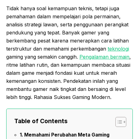
Tidak hanya soal kemampuan teknis, tetapi juga
pemahaman dalam mempelajari pola permainan,
analisis strategi lawan, serta penggunaan perangkat
pendukung yang tepat. Banyak gamer yang
berkembang pesat karena menerapkan cara latihan
terstruktur dan memahami perkembangan
teknologi
gaming yang semakin canggih.
Pengalaman bermain
,
ritme latihan rutin, dan kemampuan membaca situasi
dalam game menjadi fondasi kuat untuk meraih
kemenangan konsisten. Pendekatan inilah yang
membantu gamer naik tingkat dan bersaing di level
lebih tinggi. Rahasia Sukses Gaming Modern.
Table of Contents
Memahami Perubahan Meta Gaming