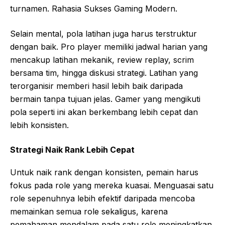
turnamen. Rahasia Sukses Gaming Modern.
Selain mental, pola latihan juga harus terstruktur
dengan baik. Pro player memiliki jadwal harian yang
mencakup latihan mekanik, review replay, scrim
bersama tim, hingga diskusi strategi. Latihan yang
terorganisir memberi hasil lebih baik daripada
bermain tanpa tujuan jelas. Gamer yang mengikuti
pola seperti ini akan berkembang lebih cepat dan
lebih konsisten.
Strategi Naik Rank Lebih Cepat
Untuk naik rank dengan konsisten, pemain harus
fokus pada role yang mereka kuasai. Menguasai satu
role sepenuhnya lebih efektif daripada mencoba
memainkan semua role sekaligus, karena
pemahaman mendalam pada satu role meningkatkan