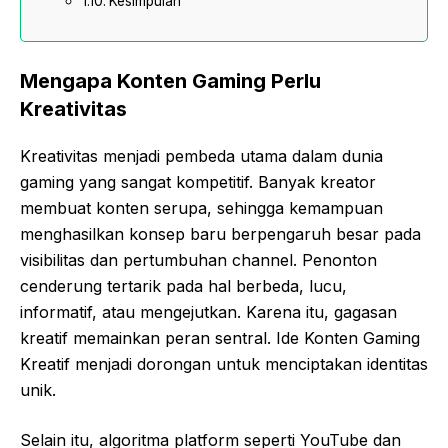
Kesimpulan
Mengapa Konten Gaming Perlu
Kreativitas
Kreativitas menjadi pembeda utama dalam dunia
gaming yang sangat kompetitif. Banyak kreator
membuat konten serupa, sehingga kemampuan
menghasilkan konsep baru berpengaruh besar pada
visibilitas dan pertumbuhan channel. Penonton
cenderung tertarik pada hal berbeda, lucu,
informatif, atau mengejutkan. Karena itu, gagasan
kreatif memainkan peran sentral. Ide Konten Gaming
Kreatif menjadi dorongan untuk menciptakan identitas
unik.
Selain itu, algoritma platform seperti YouTube dan