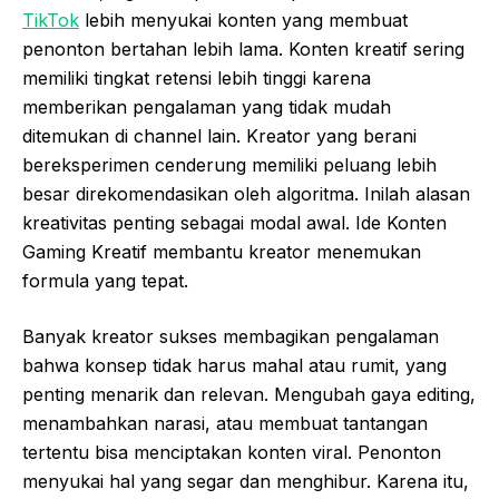
TikTok
lebih menyukai konten yang membuat
penonton bertahan lebih lama. Konten kreatif sering
memiliki tingkat retensi lebih tinggi karena
memberikan pengalaman yang tidak mudah
ditemukan di channel lain. Kreator yang berani
bereksperimen cenderung memiliki peluang lebih
besar direkomendasikan oleh algoritma. Inilah alasan
kreativitas penting sebagai modal awal. Ide Konten
Gaming Kreatif membantu kreator menemukan
formula yang tepat.
Banyak kreator sukses membagikan pengalaman
bahwa konsep tidak harus mahal atau rumit, yang
penting menarik dan relevan. Mengubah gaya editing,
menambahkan narasi, atau membuat tantangan
tertentu bisa menciptakan konten viral. Penonton
menyukai hal yang segar dan menghibur. Karena itu,