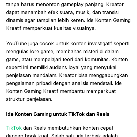
tanpa harus menonton gameplay panjang. Kreator
dapat menambah efek suara, musik, dan transisi
dinamis agar tampilan lebih keren. Ide Konten Gaming
Kreatif memperkuat kualitas visualnya.
YouTube juga cocok untuk konten investigatif seperti
mengulas lore game, membahas misteri di dalam
game, atau mempelajari teori dari komunitas. Konten
seperti ini memiliki audiens loyal yang menyukai
penjelasan mendalam. Kreator bisa menggabungkan
pengalaman pribadi dengan analisis mendetail. Ide
Konten Gaming Kreatif membantu memperkuat
struktur penjelasan.
Ide Konten Gaming untuk TikTok dan Reels
TikTok
dan Reels membutuhkan konten cepat
dengan hook kuat. Salah satu ide terbaik adalah