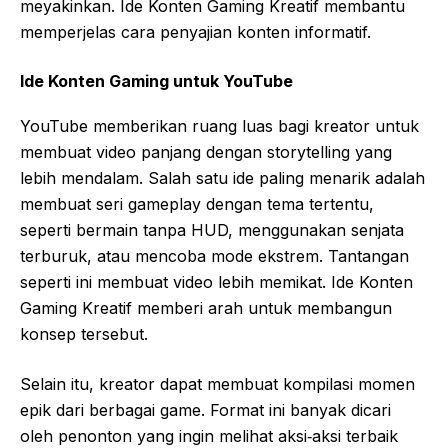
meyakinkan. Ide Konten Gaming Kreatif membantu
memperjelas cara penyajian konten informatif.
Ide Konten Gaming untuk YouTube
YouTube memberikan ruang luas bagi kreator untuk
membuat video panjang dengan storytelling yang
lebih mendalam. Salah satu ide paling menarik adalah
membuat seri gameplay dengan tema tertentu,
seperti bermain tanpa HUD, menggunakan senjata
terburuk, atau mencoba mode ekstrem. Tantangan
seperti ini membuat video lebih memikat. Ide Konten
Gaming Kreatif memberi arah untuk membangun
konsep tersebut.
Selain itu, kreator dapat membuat kompilasi momen
epik dari berbagai game. Format ini banyak dicari
oleh penonton yang ingin melihat aksi‐aksi terbaik