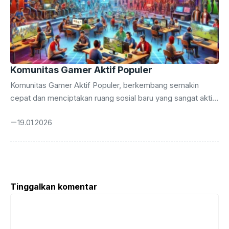
dalam permainan modern menawarkan keajaiban teknis
yang mampu membuat mulut kita ...
Komunitas Gamer Aktif Populer
Komunitas Gamer Aktif Populer, berkembang semakin
cepat dan menciptakan ruang sosial baru yang sangat aktif,
penuh kreativitas, dan menarik bagi banyak pemain. Banyak
19.01.2026
gamer dari berbagai level mencari tempat berkumpul yang
nyaman untuk berdiskusi, mabar, belajar mekanik baru,
hingga berbagi pengalaman unik yang mereka alami selama
bermain. Karena itu, Komunitas Gamer Aktif menjadi salah
satu pusat pertemuan terbaik yang menghubungkan pemain
Tinggalkan komentar
muda, dewasa, hingga calon pro player dalam satu
Komentar
ekosistem sosial yang harmonis. Komunitas Gamer Aktif.
Selain menjadi ruang bertemu, ...