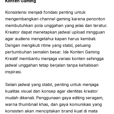
Konten Gaming
Konsistensi menjadi fondasi penting untuk
mengembangkan channel gaming karena penonton
membutuhkan pola unggahan yang jelas dan teratur.
Kreator dapat menetapkan jadwal upload mingguan
agar audiens mengetahui kapan harus kembali.
Dengan mengikuti ritme yang stabil, peluang
pertumbuhan semakin besar. Ide Konten Gaming
Kreatif membantu menjaga variasi konten sehingga
jadwal unggahan tetap berjalan tanpa kehabisan
inspirasi.
Selain jadwal yang stabil, penting untuk menjaga
kualitas visual dan konsep agar identitas kreator
mudah dikenali. Penggunaan gaya editing seragam,
warna thumbnail khas, dan gaya komunikasi yang
konsisten akan menciptakan brand kuat di mata