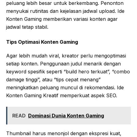
peluang lebih besar untuk berkembang. Penonton
menyukai rutinitas dan kejelasan jadwal upload. Ide
Konten Gaming memberikan variasi konten agar
jadwal tetap stabil.
Tips Optimasi Konten Gaming
Agar lebih mudah viral, kreator perlu mengoptimasi
setiap konten. Penggunaan judul menarik dengan
keyword spesifik seperti “build hero terkuat”, “combo
damage tinggi”, atau “tips cepat menang”
meningkatkan peluang muncul di rekomendasi. Ide
Konten Gaming Kreatif memperkuat aspek SEO.
READ
Dominasi Dunia Konten Gaming
Thumbnail harus menonjol dengan ekspresi kuat,