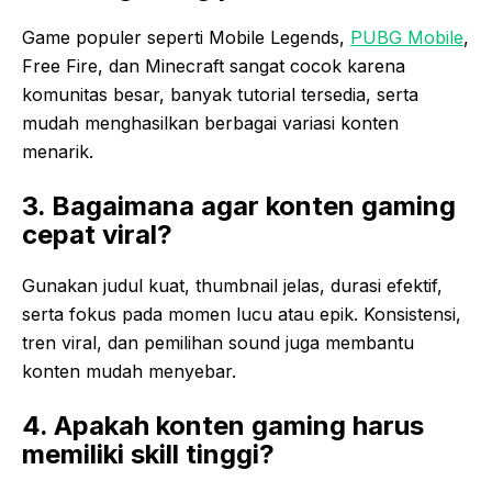
Game populer seperti Mobile Legends,
PUBG Mobile
,
Free Fire, dan Minecraft sangat cocok karena
komunitas besar, banyak tutorial tersedia, serta
mudah menghasilkan berbagai variasi konten
menarik.
3. Bagaimana agar konten gaming
cepat viral?
Gunakan judul kuat, thumbnail jelas, durasi efektif,
serta fokus pada momen lucu atau epik. Konsistensi,
tren viral, dan pemilihan sound juga membantu
konten mudah menyebar.
4. Apakah konten gaming harus
memiliki skill tinggi?