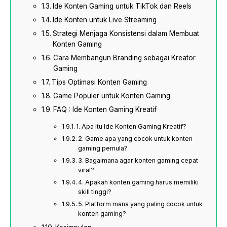
Ide Konten Gaming untuk TikTok dan Reels
Ide Konten untuk Live Streaming
Strategi Menjaga Konsistensi dalam Membuat
Konten Gaming
Cara Membangun Branding sebagai Kreator
Gaming
Tips Optimasi Konten Gaming
Game Populer untuk Konten Gaming
FAQ : Ide Konten Gaming Kreatif
1. Apa itu Ide Konten Gaming Kreatif?
2. Game apa yang cocok untuk konten
gaming pemula?
3. Bagaimana agar konten gaming cepat
viral?
4. Apakah konten gaming harus memiliki
skill tinggi?
5. Platform mana yang paling cocok untuk
konten gaming?