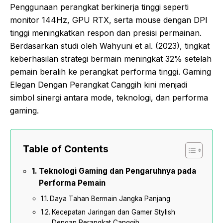
Penggunaan perangkat berkinerja tinggi seperti
monitor 144Hz, GPU RTX, serta mouse dengan DPI
tinggi meningkatkan respon dan presisi permainan.
Berdasarkan studi oleh Wahyuni et al. (2023), tingkat
keberhasilan strategi bermain meningkat 32% setelah
pemain beralih ke perangkat performa tinggi. Gaming
Elegan Dengan Perangkat Canggih kini menjadi
simbol sinergi antara mode, teknologi, dan performa
gaming.
Table of Contents
Teknologi Gaming dan Pengaruhnya pada
Performa Pemain
Daya Tahan Bermain Jangka Panjang
Kecepatan Jaringan dan Gamer Stylish
Dengan Perangkat Canggih