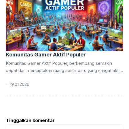
menuju standar hiburan yang belum pernah terbayangkan
oleh siapa pun pada dekade sebelumnya. Setiap detik
dalam permainan modern menawarkan keajaiban teknis
yang mampu membuat mulut kita ...
Komunitas Gamer Aktif Populer
Komunitas Gamer Aktif Populer, berkembang semakin
cepat dan menciptakan ruang sosial baru yang sangat aktif,
penuh kreativitas, dan menarik bagi banyak pemain. Banyak
19.01.2026
gamer dari berbagai level mencari tempat berkumpul yang
nyaman untuk berdiskusi, mabar, belajar mekanik baru,
hingga berbagi pengalaman unik yang mereka alami selama
bermain. Karena itu, Komunitas Gamer Aktif menjadi salah
satu pusat pertemuan terbaik yang menghubungkan pemain
Tinggalkan komentar
muda, dewasa, hingga calon pro player dalam satu
Komentar
ekosistem sosial yang harmonis. Komunitas Gamer Aktif.