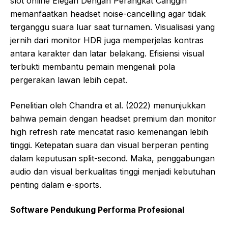
slot online Elegan Dengan Perangkat Canggih
memanfaatkan headset noise-cancelling agar tidak
terganggu suara luar saat turnamen. Visualisasi yang
jernih dari monitor HDR juga memperjelas kontras
antara karakter dan latar belakang. Efisiensi visual
terbukti membantu pemain mengenali pola
pergerakan lawan lebih cepat.
Penelitian oleh Chandra et al. (2022) menunjukkan
bahwa pemain dengan headset premium dan monitor
high refresh rate mencatat rasio kemenangan lebih
tinggi. Ketepatan suara dan visual berperan penting
dalam keputusan split-second. Maka, penggabungan
audio dan visual berkualitas tinggi menjadi kebutuhan
penting dalam e-sports.
Software Pendukung Performa Profesional