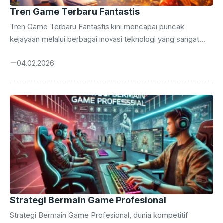
Tren Game Terbaru Fantastis
Tren Game Terbaru Fantastis kini mencapai puncak
kejayaan melalui berbagai inovasi teknologi yang sangat
memukau mata para pemain dunia. Para pengembang
04.02.2026
besar berlomba menyajikan kualitas visual tingkat tinggi
yang mampu menghapus batasan antara realitas fisik dan
dunia simulasi digital. Fenomena game fantastis ini
membawa perubahan radikal pada cara kita mengonsumsi
konten media secara aktif setiap hari. Anda akan
merasakan sensasi petualangan yang jauh lebih mendalam
berkat dukungan perangkat keras generasi terbaru yang
sangat bertenaga sekarang. Kehadiran teknologi
kecerdasan buatan atau ...
Strategi Bermain Game Profesional
Strategi Bermain Game Profesional, dunia kompetitif