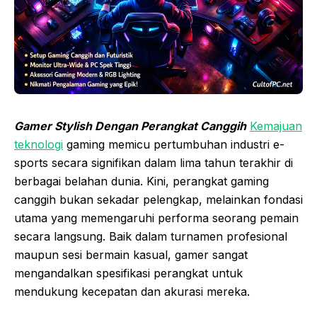
Gamer Stylish Dengan Perangkat Canggih
Kemajuan
teknologi
gaming memicu pertumbuhan industri e-
sports secara signifikan dalam lima tahun terakhir di
berbagai belahan dunia. Kini, perangkat gaming
canggih bukan sekadar pelengkap, melainkan fondasi
utama yang memengaruhi performa seorang pemain
secara langsung. Baik dalam turnamen profesional
maupun sesi bermain kasual, gamer sangat
mengandalkan spesifikasi perangkat untuk
mendukung kecepatan dan akurasi mereka.