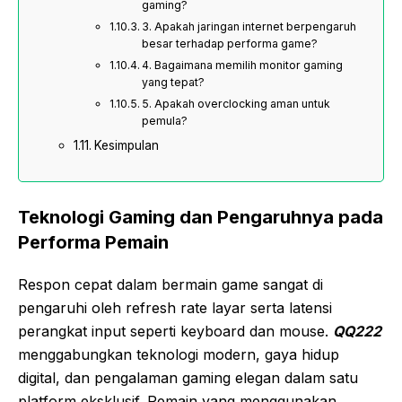
gaming?
3. Apakah jaringan internet berpengaruh
besar terhadap performa game?
4. Bagaimana memilih monitor gaming
yang tepat?
5. Apakah overclocking aman untuk
pemula?
Kesimpulan
Teknologi Gaming dan Pengaruhnya pada
Performa Pemain
Respon cepat dalam bermain game sangat di
pengaruhi oleh refresh rate layar serta latensi
perangkat input seperti keyboard dan mouse.
QQ222
menggabungkan teknologi modern, gaya hidup
digital, dan pengalaman gaming elegan dalam satu
platform eksklusif. Pemain yang menggunakan