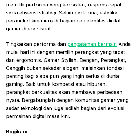
memiliki performa yang konsisten, respons cepat,
serta efisiensi strategi. Selain performa, estetika
perangkat kini menjadi bagian dari identitas digital
gamer di era visual.
Tingkatkan performa dan
pengalaman bermain
Anda
mulai hari ini dengan memilih perangkat yang tepat
dan ergonomis. Gamer Stylish, Dengan, Perangkat,
Canggih bukan sekadar slogan, melainkan fondasi
penting bagi siapa pun yang ingin serius di dunia
gaming. Baik untuk kompetisi atau hiburan,
perangkat berkualitas akan membawa perbedaan
nyata. Bergabunglah dengan komunitas gamer yang
sadar teknologi dan juga jadilah bagian dari evolusi
permainan digital masa kini.
Bagikan: