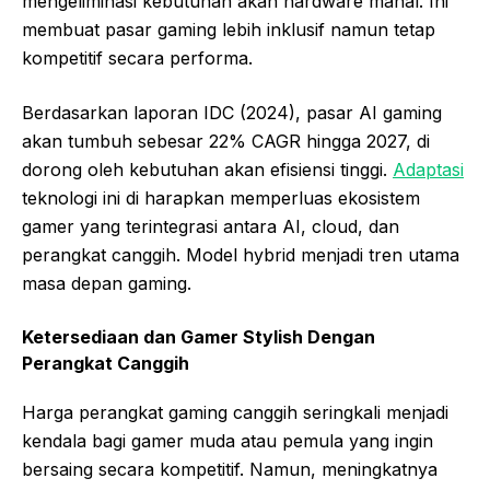
mengeliminasi kebutuhan akan hardware mahal. Ini
membuat pasar gaming lebih inklusif namun tetap
kompetitif secara performa.
Berdasarkan laporan IDC (2024), pasar AI gaming
akan tumbuh sebesar 22% CAGR hingga 2027, di
dorong oleh kebutuhan akan efisiensi tinggi.
Adaptasi
teknologi ini di harapkan memperluas ekosistem
gamer yang terintegrasi antara AI, cloud, dan
perangkat canggih. Model hybrid menjadi tren utama
masa depan gaming.
Ketersediaan dan Gamer Stylish Dengan
Perangkat Canggih
Harga perangkat gaming canggih seringkali menjadi
kendala bagi gamer muda atau pemula yang ingin
bersaing secara kompetitif. Namun, meningkatnya