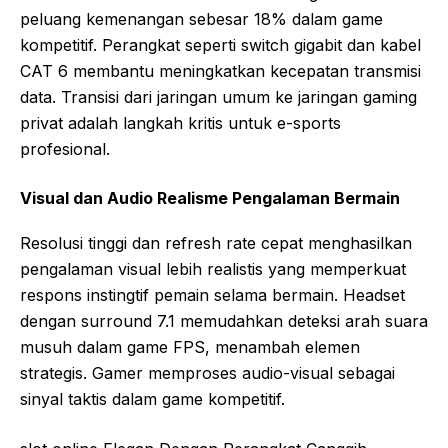
peluang kemenangan sebesar 18% dalam game
kompetitif. Perangkat seperti switch gigabit dan kabel
CAT 6 membantu meningkatkan kecepatan transmisi
data. Transisi dari jaringan umum ke jaringan gaming
privat adalah langkah kritis untuk e-sports
profesional.
Visual dan Audio Realisme Pengalaman Bermain
Resolusi tinggi dan refresh rate cepat menghasilkan
pengalaman visual lebih realistis yang memperkuat
respons instingtif pemain selama bermain. Headset
dengan surround 7.1 memudahkan deteksi arah suara
musuh dalam game FPS, menambah elemen
strategis. Gamer memproses audio-visual sebagai
sinyal taktis dalam game kompetitif.