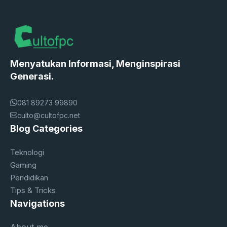
Menyatukan Informasi, Menginspirasi
Generasi.
081 89273 99890
culto@cultofpc.net
Blog Categories
Teknologi
Gaming
Pendidikan
Tips & Tricks
Navigations
About me