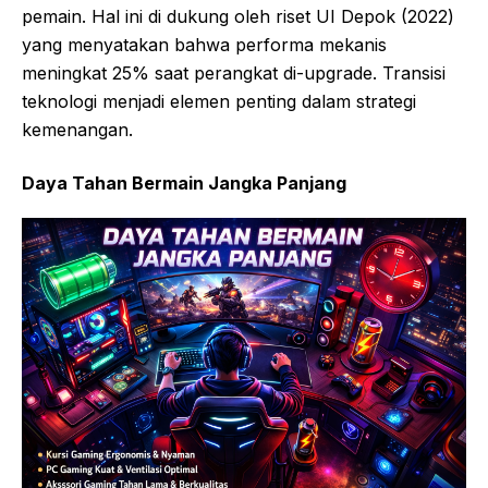
pemain. Hal ini di dukung oleh riset UI Depok (2022)
yang menyatakan bahwa performa mekanis
meningkat 25% saat perangkat di-upgrade. Transisi
teknologi menjadi elemen penting dalam strategi
kemenangan.
Daya Tahan Bermain Jangka Panjang