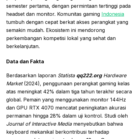
semester pertama, dengan permintaan tertinggi pada
headset dan monitor. Komunitas gaming
Indonesia
tumbuh dengan cepat berkat akses perangkat yang
semakin mudah. Ekosistem ini mendorong
perkembangan kompetisi lokal yang sehat dan
berkelanjutan.
Data dan Fakta
Berdasarkan laporan
Statista
qq222.org
Hardware
Market
(2024), penggunaan perangkat gaming kelas
atas meningkat 42% dalam tiga tahun terakhir secara
global. Pemain yang menggunakan monitor 144Hz
dan GPU RTX 4070 mencatat peningkatan akurasi
permainan hingga 28% dalam uji kontrol. Studi oleh
Journal of Interactive Media
menyebutkan bahwa
keyboard mekanikal berkontribusi terhadap