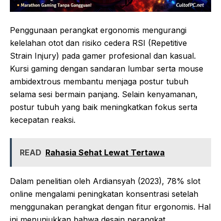
Penggunaan perangkat ergonomis mengurangi
kelelahan otot dan risiko cedera RSI (Repetitive
Strain Injury) pada gamer profesional dan kasual.
Kursi gaming dengan sandaran lumbar serta mouse
ambidextrous membantu menjaga postur tubuh
selama sesi bermain panjang. Selain kenyamanan,
postur tubuh yang baik meningkatkan fokus serta
kecepatan reaksi.
READ
Rahasia Sehat Lewat Tertawa
Dalam penelitian oleh Ardiansyah (2023), 78% slot
online mengalami peningkatan konsentrasi setelah
menggunakan perangkat dengan fitur ergonomis. Hal
ini menunjukkan bahwa desain perangkat