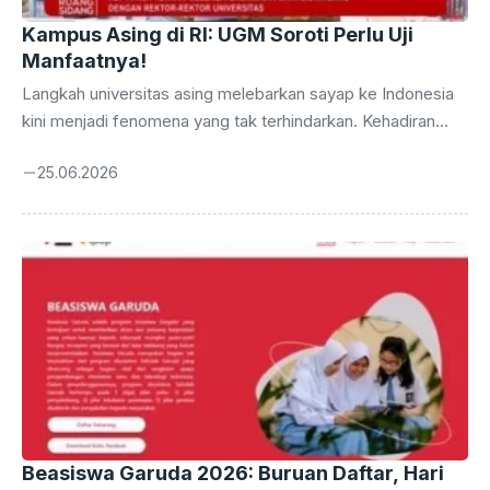
Kampus Asing di RI: UGM Soroti Perlu Uji
Manfaatnya!
Langkah universitas asing melebarkan sayap ke Indonesia
kini menjadi fenomena yang tak terhindarkan. Kehadiran
mereka digadang-gadang akan membawa angin segar
25.06.2026
dalam dunia pendidikan tinggi tanah air, menawarkan ragam
program studi, metode pengajaran inovatif, hingga koneksi
global yang lebih luas. Namun, di tengah optimisme
tersebut, muncul suara kritis yang mengajak untuk melihat
lebih dalam dampaknya. Universitas Gadjah Mada (UGM)
melalui salah satu wakil rektornya, secara tegas meminta
agar kehadiran kampus-kampus internasional ini dievaluasi
secara mendalam. Pertanyaan krusial yang diajukan adalah:
seberapa ...
Beasiswa Garuda 2026: Buruan Daftar, Hari