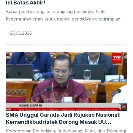
Ini Batas Akhir!
Kabar gembira bagi para pejuang beasiswa! Pintu
kesempatan emas untuk meraih pendidikan tinggi impian
melalui Beasiswa Garuda 2026 Gelombang 2 segera
25.06.2026
tertutup. Tenggat waktu pendaftaran adalah hari ini, Kamis,
25 Juni 2026, tepat pukul 23.59 WIB. Jangan lewatkan
momen krusial ini untuk mengamankan masa depan
pendidikan Anda. Bagi Anda yang berambisi melanjutkan
studi ke jenjang yang lebih tinggi dengan dukungan finansial
penuh, kini saatnya bertindak. Beasiswa Garuda telah
dikenal sebagai salah satu program bergengsi yang
membuka jalan bagi talenta-talenta terbaik ...
SMA Unggul Garuda Jadi Rujukan Nasional:
Kemendikbudristek Dorong Masuk UU
Sisdiknas
Kementerian Pendidikan, Kebudayaan, Riset, dan Teknologi