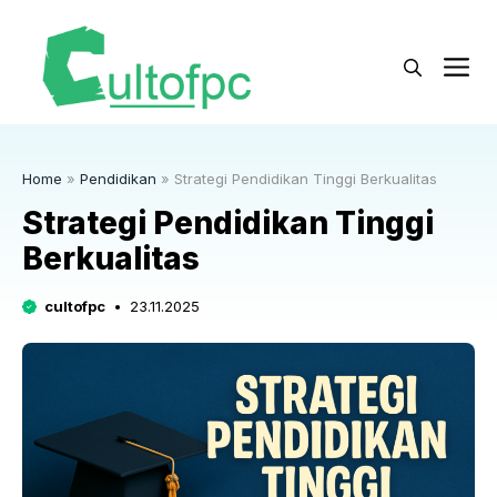
Langsung
ke
M
isi
Home
»
Pendidikan
»
Strategi Pendidikan Tinggi Berkualitas
Strategi Pendidikan Tinggi
Berkualitas
cultofpc
23.11.2025