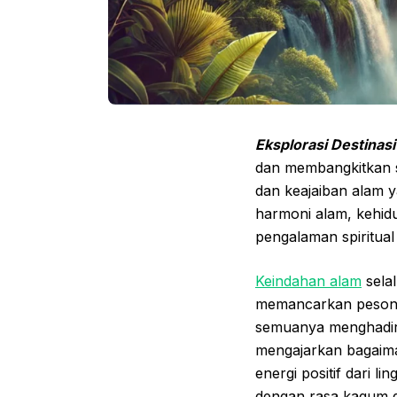
Eksplorasi Destina
dan membangkitkan s
dan keajaiban alam 
harmoni alam, kehidu
pengalaman spiritua
Keindahan alam
sela
memancarkan pesona 
semuanya menghadir
mengajarkan bagaim
energi positif dari l
dengan rasa kagum d