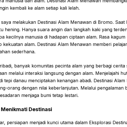
a manusia dan alam. Destinasi Alam Menawan membangkit
in kembali ke alam setiap kali lelah.
 saya melakukan Destinasi Alam Menawan di Bromo. Saat l
u hening. Hanya suara angin dan langkah kaki yang terden
pa kecilnya manusia di hadapan ciptaan alam. Rasa kagum
p kekuatan alam. Destinasi Alam Menawan memberi pelajar
dahan sederhana.
ibadi, banyak komunitas pecinta alam yang berbagi cerita
n melalui interaksi langsung dengan alam. Menjelajahi hu
 di tepi danau menciptakan kenangan abadi. Destinasi Al
-orang dengan nilai keberlanjutan. Melalui pengalaman
kesadaran menjaga bumi tetap lestari.
k Menikmati Destinasi
ar, persiapan menjadi kunci utama dalam Eksplorasi Desti