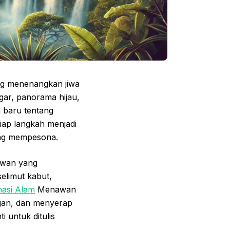
g menenangkan jiwa
gar, panorama hijau,
 baru tentang
ap langkah menjadi
ang mempesona.
nawan yang
elimut kabut,
nasi Alam
Menawan
gan, dan menyerap
i untuk ditulis