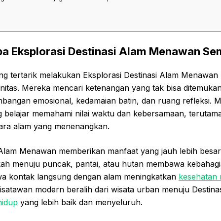
a Eksplorasi Destinasi Alam Menawan Sem
g tertarik melakukan Eksplorasi Destinasi Alam Menawan 
tinitas. Mereka mencari ketenangan yang tak bisa ditemukan 
angan emosional, kedamaian batin, dan ruang refleksi. Me
belajar memahami nilai waktu dan kebersamaan, terutama
uara alam yang menenangkan.
i Alam Menawan memberikan manfaat yang jauh lebih besar
gkah menuju puncak, pantai, atau hutan membawa kebahagia
hwa kontak langsung dengan alam meningkatkan
kesehatan 
wisatawan modern beralih dari wisata urban menuju Desti
hidup
yang lebih baik dan menyeluruh.