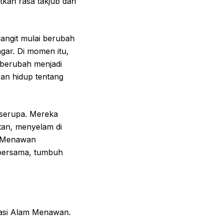
kan rasa takjub dan
angit mulai berubah
gar. Di momen itu,
 berubah menjadi
an hidup tentang
 serupa. Mereka
tan, menyelam di
am Menawan
 bersama, tumbuh
nasi Alam Menawan.