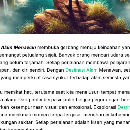
si Alam Menawan
membuka gerbang menuju keindahan yan
emangat petualang sejati. Banyak orang mencari udara se
yang belum terjamah. Setiap perjalanan membawa pelajaran
pan, dan diri sendiri. Dengan
Destinasi Alam
Menawan, seti
l yang memperkuat rasa syukur terhadap alam semesta y
lu memikat hati, terutama saat kita menelusuri tempat me
alami. Dari pantai berpasir putih hingga pegunungan bers
kan kesempurnaan visual dan emosional. Eksplorasi
Desti
ana menikmati momen tanpa tergesa, menghargai kehenin
ingkungan sekitar. Setiap perjalanan adalah kisah yang menant
an kehangatan hati.