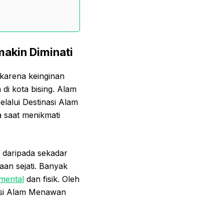
akin Diminati
karena keinginan
di kota bising. Alam
lalui Destinasi Alam
 saat menikmati
 daripada sekadar
an sejati. Banyak
mental
dan fisik. Oleh
nasi Alam Menawan