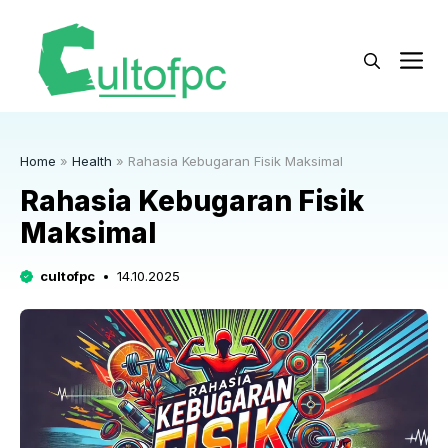
Langsung
ke
M
isi
Home
»
Health
»
Rahasia Kebugaran Fisik Maksimal
Rahasia Kebugaran Fisik
Maksimal
cultofpc
14.10.2025