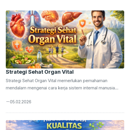
k
er
Strategi Sehat Organ Vital
Strategi Sehat Organ Vital memerlukan pemahaman
mendalam mengenai cara kerja sistem internal manusia
secara menyeluruh. Anda wajib menerapkan strategi sehat
05.02.2026
agar kualitas hidup tetap terjaga hingga masa tua nanti.
Tubuh manusia bekerja layaknya mesin kompleks yang
membutuhkan perawatan rutin serta perhatian yang sangat
mendetail setiap saat. Banyak orang mengabaikan sinyal