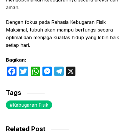
aman.
Dengan fokus pada Rahasia Kebugaran Fisik
Maksimal, tubuh akan mampu berfungsi secara
optimal dan menjaga kualitas hidup yang lebih baik
setiap hari.
Bagikan:
F
T
W
M
T
X
a
w
h
e
el
c
itt
at
s
e
Tags
e
er
s
s
gr
Kebugaran Fisik
b
A
e
a
o
p
n
m
o
p
g
Related Post