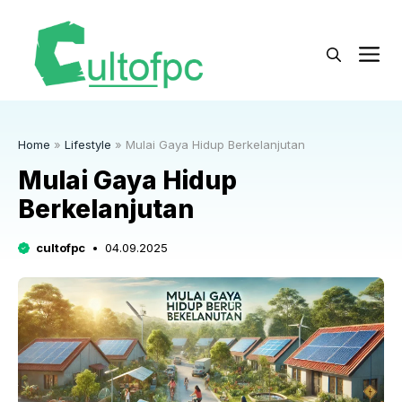
Langsung
ke
M
isi
Home
»
Lifestyle
»
Mulai Gaya Hidup Berkelanjutan
Mulai Gaya Hidup
Berkelanjutan
cultofpc
04.09.2025