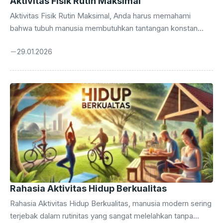
Aktivitas Fisik Rutin Maksimal
Aktivitas Fisik Rutin Maksimal, Anda harus memahami
bahwa tubuh manusia membutuhkan tantangan konstan
untuk mencapai kebugaran level tertinggi setiap hari.
29.01.2026
Aktivitas fisik bukan sekadar jargon olahraga biasa
melainkan sebuah metode sistematis untuk
mengoptimalkan potensi biologis manusia secara
menyeluruh. Banyak orang terjebak dalam rutinitas yang
monoton tanpa hasil nyata karena mengabaikan prinsip
dasar pembebanan progresif dalam latihan. Anda perlu
merancang strategi yang menggabungkan kekuatan fisik
dan ketahanan mental guna mencapai target kesehatan
yang paling ambisius sekarang. Keberhasilan dalam
olahraga menuntut pemahaman ...
Rahasia Aktivitas Hidup Berkualitas
Rahasia Aktivitas Hidup Berkualitas, manusia modern sering
terjebak dalam rutinitas yang sangat melelahkan tanpa