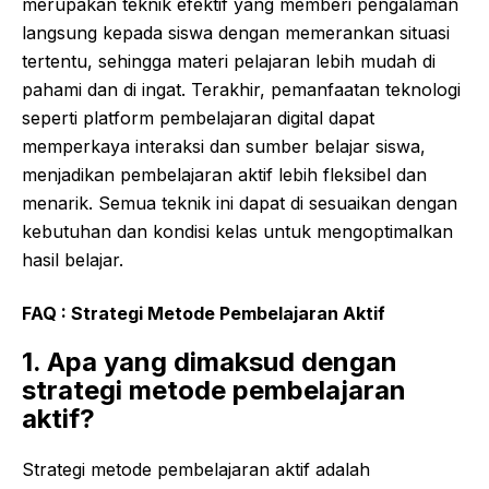
merupakan teknik efektif yang memberi pengalaman
langsung kepada siswa dengan memerankan situasi
tertentu, sehingga materi pelajaran lebih mudah di
pahami dan di ingat. Terakhir, pemanfaatan teknologi
seperti platform pembelajaran digital dapat
memperkaya interaksi dan sumber belajar siswa,
menjadikan pembelajaran aktif lebih fleksibel dan
menarik. Semua teknik ini dapat di sesuaikan dengan
kebutuhan dan kondisi kelas untuk mengoptimalkan
hasil belajar.
FAQ :
Strategi
Metode
Pembelajaran
Aktif
1. Apa yang dimaksud dengan
strategi metode pembelajaran
aktif?
Strategi metode pembelajaran aktif adalah