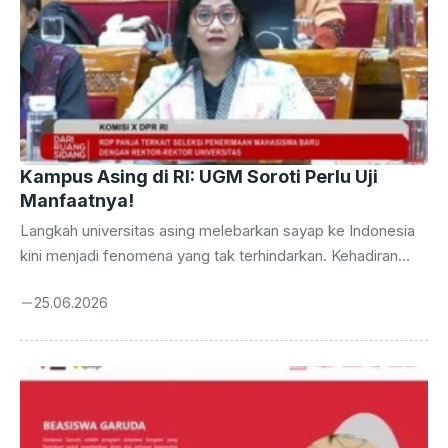
negara. Keberhasilan program ini diharapkan tidak hanya
meringankan beban fiskal, tetapi juga membuka ruang lebih
luas untuk program-program prioritas yang langsung
menyentuh kebutuhan masyarakat. Namun, rencana besar
ini tidak berjalan tanpa pengawasan. ...
Kampus Asing di RI: UGM Soroti Perlu Uji
Manfaatnya!
Langkah universitas asing melebarkan sayap ke Indonesia
kini menjadi fenomena yang tak terhindarkan. Kehadiran
mereka digadang-gadang akan membawa angin segar
25.06.2026
dalam dunia pendidikan tinggi tanah air, menawarkan ragam
program studi, metode pengajaran inovatif, hingga koneksi
global yang lebih luas. Namun, di tengah optimisme
tersebut, muncul suara kritis yang mengajak untuk melihat
lebih dalam dampaknya. Universitas Gadjah Mada (UGM)
melalui salah satu wakil rektornya, secara tegas meminta