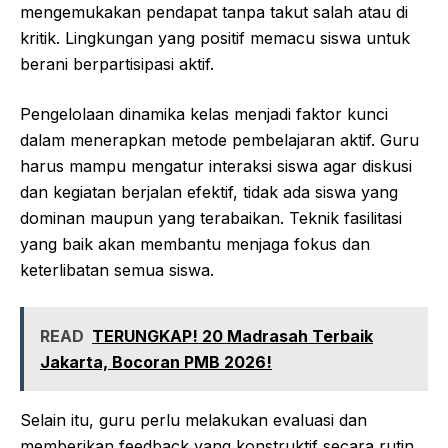
mengemukakan pendapat tanpa takut salah atau di
kritik. Lingkungan yang positif memacu siswa untuk
berani berpartisipasi aktif.
Pengelolaan dinamika kelas menjadi faktor kunci
dalam menerapkan metode pembelajaran aktif. Guru
harus mampu mengatur interaksi siswa agar diskusi
dan kegiatan berjalan efektif, tidak ada siswa yang
dominan maupun yang terabaikan. Teknik fasilitasi
yang baik akan membantu menjaga fokus dan
keterlibatan semua siswa.
READ
TERUNGKAP! 20 Madrasah Terbaik
Jakarta, Bocoran PMB 2026!
Selain itu, guru perlu melakukan evaluasi dan
memberikan feedback yang konstruktif secara rutin.