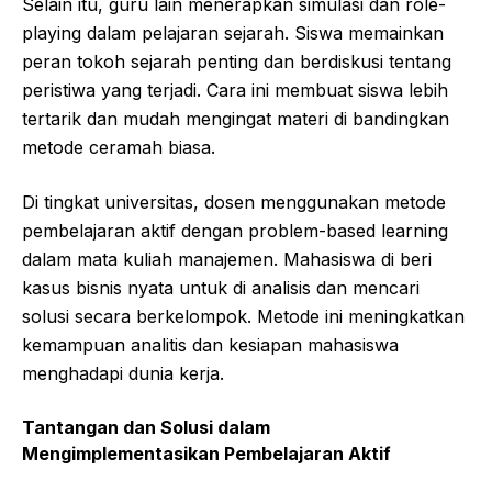
Selain itu, guru lain menerapkan simulasi dan role-
playing dalam pelajaran sejarah. Siswa memainkan
peran tokoh sejarah penting dan berdiskusi tentang
peristiwa yang terjadi. Cara ini membuat siswa lebih
tertarik dan mudah mengingat materi di bandingkan
metode ceramah biasa.
Di tingkat universitas, dosen menggunakan metode
pembelajaran aktif dengan problem-based learning
dalam mata kuliah manajemen. Mahasiswa di beri
kasus bisnis nyata untuk di analisis dan mencari
solusi secara berkelompok. Metode ini meningkatkan
kemampuan analitis dan kesiapan mahasiswa
menghadapi dunia kerja.
Tantangan dan Solusi dalam
Mengimplementasikan Pembelajaran Aktif