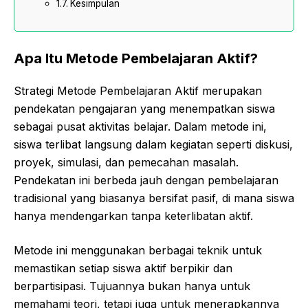
Kesimpulan
Apa Itu Metode Pembelajaran Aktif?
Strategi Metode Pembelajaran Aktif merupakan
pendekatan pengajaran yang menempatkan siswa
sebagai pusat aktivitas belajar. Dalam metode ini,
siswa terlibat langsung dalam kegiatan seperti diskusi,
proyek, simulasi, dan pemecahan masalah.
Pendekatan ini berbeda jauh dengan pembelajaran
tradisional yang biasanya bersifat pasif, di mana siswa
hanya mendengarkan tanpa keterlibatan aktif.
Metode ini menggunakan berbagai teknik untuk
memastikan setiap siswa aktif berpikir dan
berpartisipasi. Tujuannya bukan hanya untuk
memahami teori, tetapi juga untuk menerapkannya