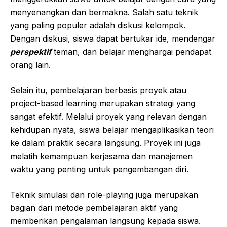
menyenangkan dan bermakna. Salah satu teknik
yang paling populer adalah diskusi kelompok.
Dengan diskusi, siswa dapat bertukar ide, mendengar
perspektif
teman, dan belajar menghargai pendapat
orang lain.
Selain itu, pembelajaran berbasis proyek atau
project-based learning merupakan strategi yang
sangat efektif. Melalui proyek yang relevan dengan
kehidupan nyata, siswa belajar mengaplikasikan teori
ke dalam praktik secara langsung. Proyek ini juga
melatih kemampuan kerjasama dan manajemen
waktu yang penting untuk pengembangan diri.
Teknik simulasi dan role-playing juga merupakan
bagian dari metode pembelajaran aktif yang
memberikan pengalaman langsung kepada siswa.