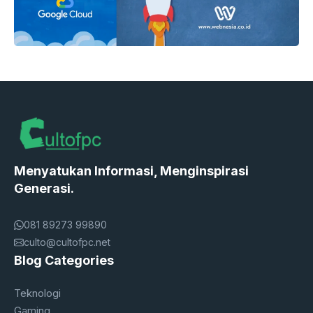
Menyatukan Informasi, Menginspirasi
Generasi.
081 89273 99890
culto@cultofpc.net
Blog Categories
Teknologi
Gaming