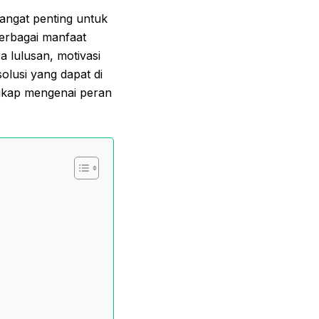
angat penting untuk
berbagai manfaat
ra lulusan, motivasi
olusi yang dapat di
gkap mengenai peran