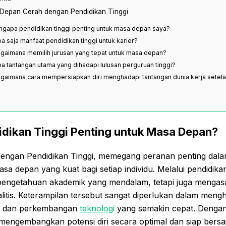
Depan Cerah dengan Pendidikan Tinggi
ngapa pendidikan tinggi penting untuk masa depan saya?
pa saja manfaat pendidikan tinggi untuk karier?
agaimana memilih jurusan yang tepat untuk masa depan?
pa tantangan utama yang dihadapi lulusan perguruan tinggi?
agaimana cara mempersiapkan diri menghadapi tantangan dunia kerja setela
dikan Tinggi Penting untuk Masa Depan?
engan Pendidikan Tinggi, memegang peranan penting da
asa depan yang kuat bagi setiap individu. Melalui pendidikan
engetahuan akademik yang mendalam, tetapi juga meng
nalitis. Keterampilan tersebut sangat diperlukan dalam meng
n dan perkembangan
teknologi
yang semakin cepat. Dengan
t mengembangkan potensi diri secara optimal dan siap bersai