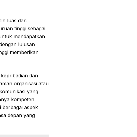
bih luas dan
ruan tinggi sebagai
r untuk mendapatkan
 dengan lulusan
inggi memberikan
 kepribadian dan
laman organisasi atau
 komunikasi yang
 hanya kompeten
di berbagai aspek
masa depan yang