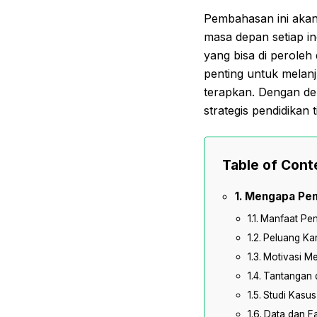
Pembahasan ini ak
masa depan setiap in
yang bisa di peroleh 
penting untuk melanju
terapkan. Dengan d
strategis pendidika
Table of Cont
Mengapa Pend
Manfaat Pen
Peluang Kar
Motivasi Me
Tantangan 
Studi Kasus
Data dan F