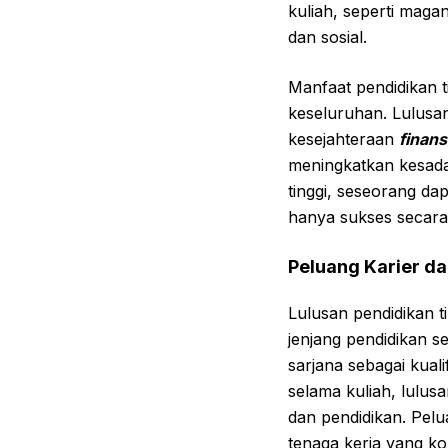
kuliah, seperti maga
dan sosial.
Manfaat pendidikan t
keseluruhan. Lulusan
kesejahteraan
finans
meningkatkan kesad
tinggi, seseorang dap
hanya sukses secara 
Peluang Karier d
Lulusan pendidikan t
jenjang pendidikan s
sarjana sebagai kua
selama kuliah, lulus
dan pendidikan. Pel
tenaga kerja yang kom