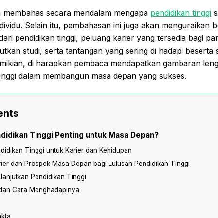
an membahas secara mendalam mengapa
pendidikan tinggi
s
dividu. Selain itu, pembahasan ini juga akan menguraikan 
dari pendidikan tinggi, peluang karier yang tersedia bagi pa
tkan studi, serta tantangan yang sering di hadapi beserta s
emikian, di harapkan pembaca mendapatkan gambaran len
n tinggi dalam membangun masa depan yang sukses.
ents
idikan Tinggi Penting untuk Masa Depan?
didikan Tinggi untuk Karier dan Kehidupan
ier dan Prospek Masa Depan bagi Lulusan Pendidikan Tinggi
lanjutkan Pendidikan Tinggi
dan Cara Menghadapinya
akta