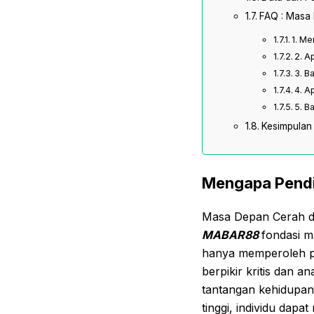
FAQ : Masa 
1. Me
2. A
3. B
4. A
5. B
Kesimpulan
Mengapa Pendi
Masa Depan Cerah d
MABAR88
fondasi m
hanya memperoleh p
berpikir kritis dan a
tantangan kehidupa
tinggi, individu dapa