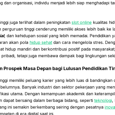
ng dan organisasi, individu menjadi lebih siap menghadapi t
inggi juga terlihat dalam peningkatan
slot online
kualitas hi
 perguruan tinggi cenderung memiliki akses lebih baik ke 
ial
, dan kehidupan sosial yang lebih memadai. Pendidikan y
aran akan pola
hidup sehat
dan cara mengelola stres. Deng
at hidup mandiri dan berkontribusi positif pada masyarakat
pribadi, tetapi juga membawa dampak bagi lingkungan seki
an Prospek Masa Depan bagi Lulusan Pendidikan Ti
inggi memiliki peluang karier yang lebih luas di bandingkan
ebelumnya. Banyak industri dan sektor pekerjaan yang men
lifikasi utama. Dengan kemampuan akademik dan keterampil
an dapat bersaing dalam berbagai bidang, seperti
teknologi
,
uang ini semakin berkembang seiring dengan pesatnya
inova
peten di era digital saat ini.