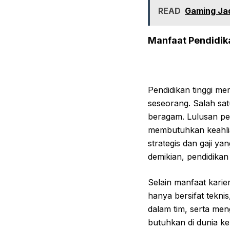
READ
Gaming Jad
Manfaat Pendidik
Pendidikan tinggi m
seseorang. Salah sa
beragam. Lulusan per
membutuhkan keahlia
strategis dan gaji y
demikian, pendidikan
Selain manfaat karie
hanya bersifat teknis
dalam tim, serta me
butuhkan di dunia k