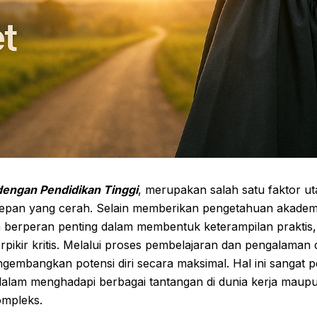
engan Pendidikan Tinggi
, merupakan salah satu faktor 
depan yang cerah. Selain memberikan pengetahuan akade
 berperan penting dalam membentuk keterampilan praktis, 
ikir kritis. Melalui proses pembelajaran dan pengalaman d
embangkan potensi diri secara maksimal. Hal ini sangat p
dalam menghadapi berbagai tantangan di dunia kerja maupu
ompleks.