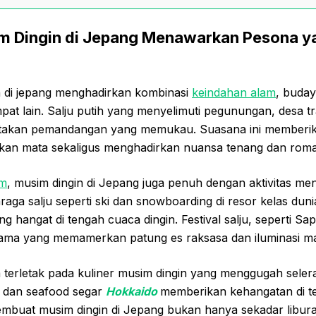
 Dingin di Jepang Menawarkan Pesona y
n di jepang menghadirkan kombinasi
keindahan alam
, buday
mpat lain. Salju putih yang menyelimuti pegunungan, desa tr
takan pemandangan yang memukau. Suasana ini memberi
kan mata sekaligus menghadirkan nuansa tenang dan roma
am
, musim dingin di Jepang juga penuh dengan aktivitas me
raga salju seperti ski dan snowboarding di resor kelas dun
ng hangat di tengah cuaca dingin. Festival salju, seperti S
utama yang memamerkan patung es raksasa dan iluminasi m
 terletak pada kuliner musim dingin yang menggugah selera
 dan seafood segar
Hokkaido
memberikan kehangatan di t
mbuat musim dingin di Jepang bukan hanya sekadar liburan