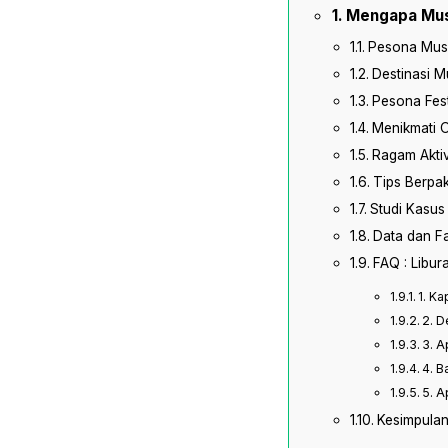
Mengapa Mus
Pesona Musi
Destinasi M
Pesona Fes
Menikmati O
Ragam Aktiv
Tips Berpa
Studi Kasus
Data dan F
FAQ : Libur
1. K
2. D
3. A
4. B
5. A
Kesimpula