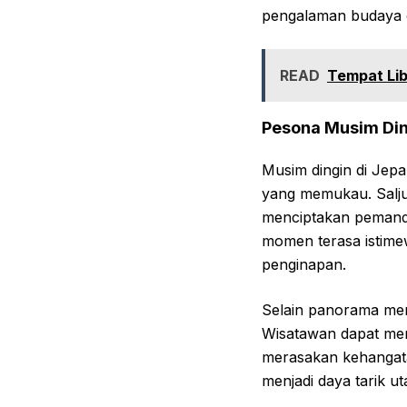
pengalaman budaya 
READ
Tempat Lib
Pesona Musim Din
Musim dingin di Jep
yang memukau. Salju
menciptakan pemand
momen terasa istimew
penginapan.
Selain panorama men
Wisatawan dapat men
merasakan kehangatan
menjadi daya tarik 