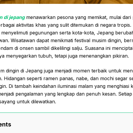
n di jepang
menawarkan pesona yang memikat, mulai dari
rbagai aktivitas khas yang sulit ditemukan di negara tropis
i menyelimuti pegunungan serta kota-kota, Jepang berubah
. Wisatawan dapat menikmati festival musim dingin, berma
endam di onsen sambil dikelilingi salju. Suasana ini menci
nya menyegarkan tubuh, tetapi juga menenangkan pikiran.
im dingin di Jepang juga menjadi momen terbaik untuk menc
 Hidangan seperti ramen panas, nabe, dan mochi segar s
ingin. Di tambah keindahan iluminasi malam yang menghiasi 
i menjadi pengalaman yang lengkap dan penuh kesan. Seti
sayang untuk dilewatkan.
ents