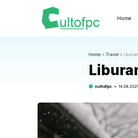
Langsung
ke
Home
isi
Home
»
Travel
»
Libura
Libura
cultofpc
14.08.202