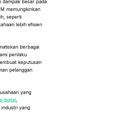
ki dampak besar pada
 STEM memungkinkan
h, seperti
ahaan lebih efisien
atiskan berbagai
mi perilaku
membuat keputusan
aman pelanggan
rusahaan yang
a digital
,
industri yang