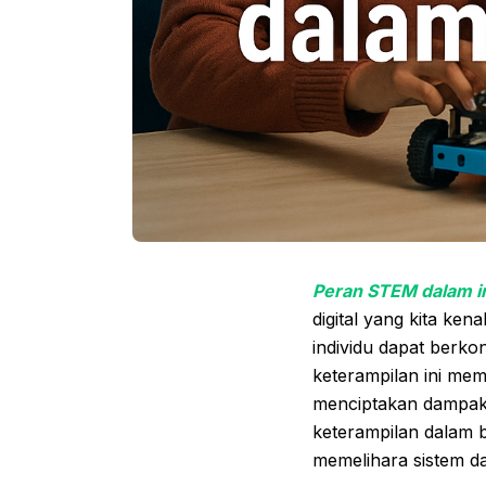
Peran STEM dalam in
digital yang kita ke
individu dapat berkon
keterampilan ini me
menciptakan dampak p
keterampilan dalam
memelihara sistem da