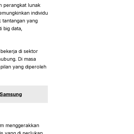
n perangkat lunak
memungkinkan individu
uk tantangan yang
 big data,
bekerja di sektor
hubung. Di masa
ilan yang diperoleh
n Samsung
alam menggerakkan
is yang di perlukan