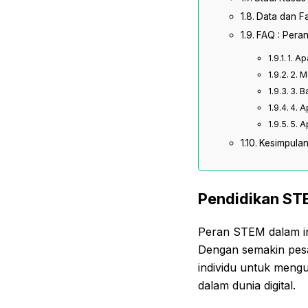
Data dan F
FAQ : Peran
1. A
2. M
3. B
4. A
5. A
Kesimpula
Pendidikan STE
Peran STEM dalam ind
Dengan semakin pesa
individu untuk meng
dalam dunia digital.