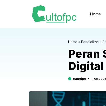
Langsung
ke
Home
isi
Home
»
Pendidikan
»
Pe
Peran 
Digital
cultofpc
11.08.202