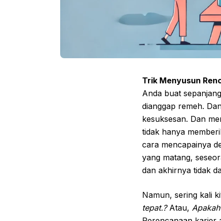
Trik Menyusun Renc
Anda buat sepanjang
dianggap remeh. Dan
kesuksesan. Dan mer
tidak hanya memberik
cara mencapainya de
yang matang, seseor
dan akhirnya tidak d
Namun, sering kali 
tepat.?
Atau,
Apakah 
Perencanaan karier 