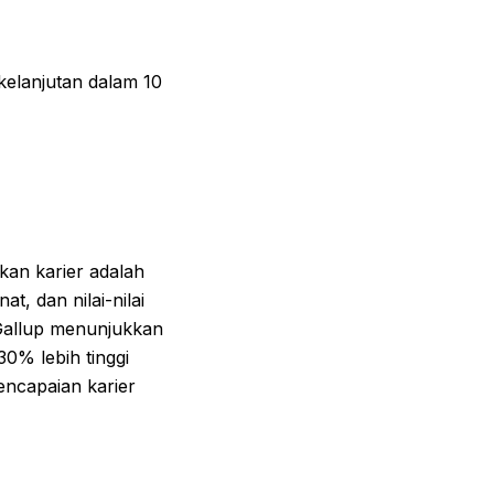
elanjutan dalam 10
kan karier adalah
, dan nilai-nilai
 Gallup menunjukkan
0% lebih tinggi
ncapaian karier