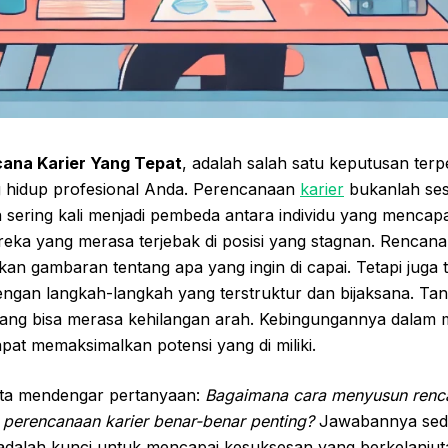
ana Karier Yang Tepat
, adalah salah satu keputusan ter
 hidup profesional Anda. Perencanaan
karier
bukanlah ses
 sering kali menjadi pembeda antara individu yang mencap
eka yang merasa terjebak di posisi yang stagnan. Rencan
an gambaran tentang apa yang ingin di capai. Tetapi juga
ngan langkah-langkah yang terstruktur dan bijaksana. T
ang bisa merasa kehilangan arah. Kebingungannya dalam 
apat memaksimalkan potensi yang di miliki.
kita mendengar pertanyaan:
Bagaimana cara menyusun renca
perencanaan karier benar-benar penting?
Jawabannya sed
adalah kunci untuk mencapai kesuksesan yang berkelanjut