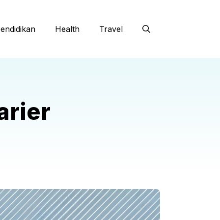
endidikan
Health
Travel
arier