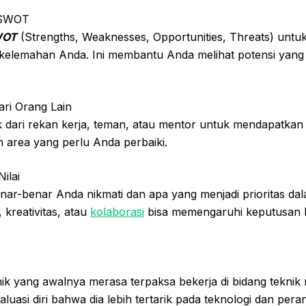
n SWOT
WOT
(Strengths, Weaknesses, Opportunities, Threats) untuk
kelemahan Anda. Ini membantu Anda melihat potensi yang 
ari Orang Lain
 dari rekan kerja, teman, atau mentor untuk mendapatkan 
 area yang perlu Anda perbaiki.
ilai
nar-benar Anda nikmati dan apa yang menjadi prioritas dal
s, kreativitas, atau
kolaborasi
bisa memengaruhi keputusan 
ik yang awalnya merasa terpaksa bekerja di bidang teknik
luasi diri bahwa dia lebih tertarik pada teknologi dan pera