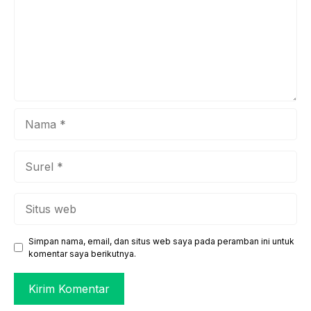
Nama
Surel
Situs
web
Simpan nama, email, dan situs web saya pada peramban ini untuk
komentar saya berikutnya.