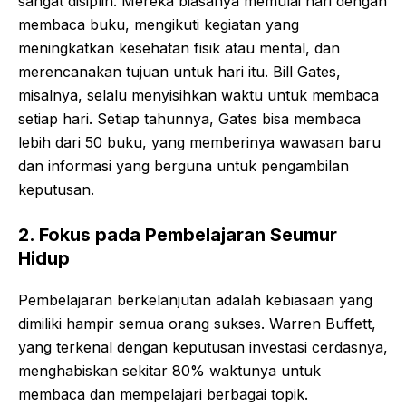
sangat disiplin. Mereka biasanya memulai hari dengan
membaca buku, mengikuti kegiatan yang
meningkatkan kesehatan fisik atau mental, dan
merencanakan tujuan untuk hari itu. Bill Gates,
misalnya, selalu menyisihkan waktu untuk membaca
setiap hari. Setiap tahunnya, Gates bisa membaca
lebih dari 50 buku, yang memberinya wawasan baru
dan informasi yang berguna untuk pengambilan
keputusan.
2. Fokus pada Pembelajaran Seumur
Hidup
Pembelajaran berkelanjutan adalah kebiasaan yang
dimiliki hampir semua orang sukses. Warren Buffett,
yang terkenal dengan keputusan investasi cerdasnya,
menghabiskan sekitar 80% waktunya untuk
membaca dan mempelajari berbagai topik.