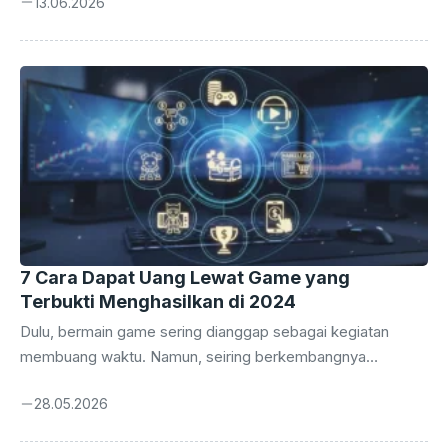
13.06.2026
absolut dari sebuah desain kemasan produk makanan yang
bekerja sebagai ‘salesman’ paling setia selama 24 jam
penuh tanpa pernah mengeluh. Di dunia yang serba cepat
ini, mata konsumen hanya butuh tiga detik untuk
memutuskan: beli atau tinggalkan. Desain kemasan bukan
sekadar tentang estetika semata. Ini adalah pertempuran
psikologi, strategi pemasaran, dan jaminan keamanan
pangan yang dibungkus menjadi satu entitas ...
7 Cara Dapat Uang Lewat Game yang
Terbukti Menghasilkan di 2024
Dulu, bermain game sering dianggap sebagai kegiatan
membuang waktu. Namun, seiring berkembangnya
ekonomi digital, paradigma tersebut berubah total. Saat ini,
28.05.2026
cara dapat uang lewat game bukan lagi sekadar impian,
melainkan profesi nyata yang dijalani oleh jutaan orang di