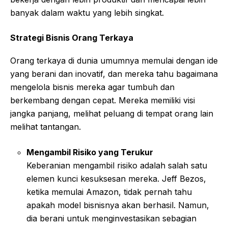
banyak dalam waktu yang lebih singkat.
Strategi Bisnis Orang Terkaya
Orang terkaya di dunia umumnya memulai dengan ide
yang berani dan inovatif, dan mereka tahu bagaimana
mengelola bisnis mereka agar tumbuh dan
berkembang dengan cepat. Mereka memiliki visi
jangka panjang, melihat peluang di tempat orang lain
melihat tantangan.
Mengambil Risiko yang Terukur
Keberanian mengambil risiko adalah salah satu
elemen kunci kesuksesan mereka. Jeff Bezos,
ketika memulai Amazon, tidak pernah tahu
apakah model bisnisnya akan berhasil. Namun,
dia berani untuk menginvestasikan sebagian