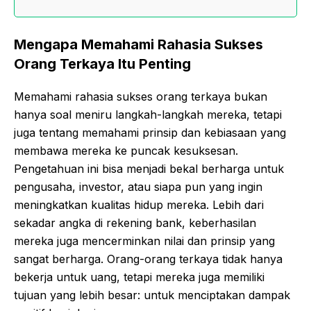
Mengapa Memahami Rahasia Sukses
Orang Terkaya Itu Penting
Memahami rahasia sukses orang terkaya bukan
hanya soal meniru langkah-langkah mereka, tetapi
juga tentang memahami prinsip dan kebiasaan yang
membawa mereka ke puncak kesuksesan.
Pengetahuan ini bisa menjadi bekal berharga untuk
pengusaha, investor, atau siapa pun yang ingin
meningkatkan kualitas hidup mereka. Lebih dari
sekadar angka di rekening bank, keberhasilan
mereka juga mencerminkan nilai dan prinsip yang
sangat berharga. Orang-orang terkaya tidak hanya
bekerja untuk uang, tetapi mereka juga memiliki
tujuan yang lebih besar: untuk menciptakan dampak