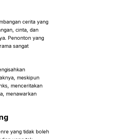
embangan cerita yang
ngan, cinta, dan
nya. Penonton yang
drama sangat
engisahkan
naknya, meskipun
nks, menceritakan
ika, menawarkan
ang
nre yang tidak boleh