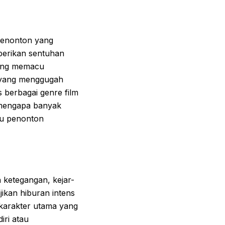
menonton yang
berikan sentuhan
yang memacu
n yang menggugah
s berbagai genre film
 mengapa banyak
tu penonton
 ketegangan, kejar-
jikan hiburan intens
 karakter utama yang
iri atau