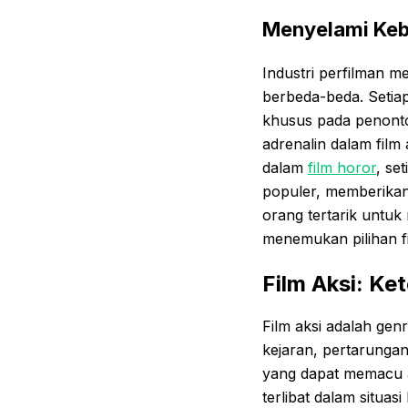
Menyelami Keb
Industri perfilman
berbeda-beda. Setia
khusus pada penonto
adrenalin dalam fil
dalam
film horor
, se
populer, memberika
orang tertarik untu
menemukan pilihan f
Film Aksi: K
Film aksi adalah gen
kejaran, pertarungan
yang dapat memacu a
terlibat dalam situa