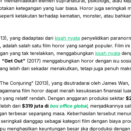
or memanfaatkan elemen supranatural, psikologis, atau kej
takan ketegangan yang luar biasa. Horor juga seringkali 
eperti ketakutan terhadap kematian, monster, atau bahkan
13), yang diadaptasi dari
kisah nyata
penyelidikan paranor
adalah salah satu film horor yang sangat populer. Film ini
an yang tak terelakkan, menggabungkan
kisah nyata
deng
,
“Get Out”
(2017) menggabungkan horor dengan isu sosia
ang lebih dari sekadar menakutkan, tetapi juga penuh mak
The Conjuring” (2013), yang disutradarai oleh James Wan, 
agaimana film horor dapat meraih kesuksesan finansial lua
 yang relatif rendah. Dengan anggaran produksi sekitar
$2
lebih dari
$319 juta di
box office global
, menjadikannya sal
an terbesar sepanjang masa. Keberhasilan tersebut men
seringkali dianggap sebagai kategori film dengan biaya pr
pu menghasilkan keuntungan besar jika diproduksi dengan 