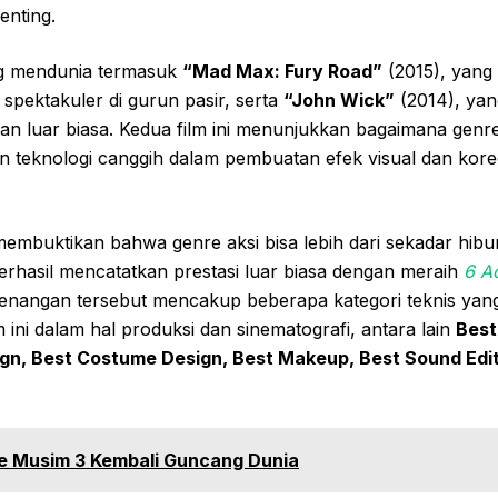
enting.
ng mendunia termasuk
“Mad Max: Fury Road”
(2015), yang
 spektakuler di gurun pasir, serta
“John Wick”
(2014), ya
an luar biasa. Kedua film ini menunjukkan bagaimana genr
teknologi canggih dalam pembuatan efek visual dan kore
embuktikan bahwa genre aksi bisa lebih dari sekadar hib
 berhasil mencatatkan prestasi luar biasa dengan meraih
6 A
enangan tersebut mencakup beberapa kategori teknis ya
ilm ini dalam hal produksi dan sinematografi, antara lain
Best
gn, Best Costume Design, Best Makeup, Best Sound Edit
e Musim 3 Kembali Guncang Dunia