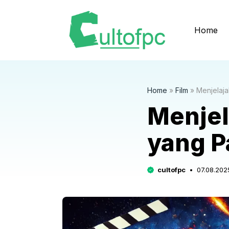
Langsung
ke
Home
isi
Home
»
Film
»
Menjelaja
Menjel
yang P
cultofpc
07.08.202