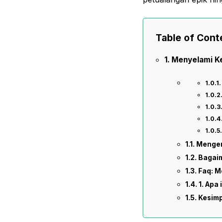
Table of Cont
Menyelami K
Mengen
Bagai
Faq: M
1. Apa 
Kesim