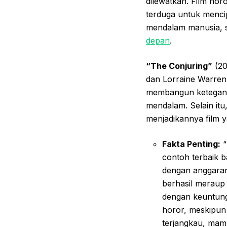
dilewatkan. Film hor
terduga untuk mencip
mendalam manusia, s
depan
.
“The Conjuring”
(20
dan Lorraine Warren, 
membangun ketegang
mendalam. Selain itu
menjadikannya film y
Fakta Penting:
“
contoh terbaik b
dengan anggaran
berhasil meraup 
dengan keuntung
horor, meskipun 
terjangkau, mam