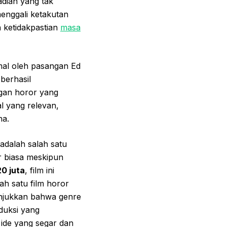
adian yang tak
menggali ketakutan
 ketidakpastian
masa
mal oleh pasangan Ed
 berhasil
an horor yang
l yang relevan,
na.
adalah salah satu
r biasa meskipun
0 juta
, film ini
ah satu film horor
unjukkan bahwa genre
oduksi yang
ide yang segar dan