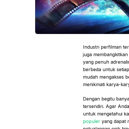
Industri perfilman t
juga membangkitkan 
yang penuh adrenali
berbeda untuk setiap
mudah mengakses ber
menikmati karya-kary
Dengan begitu banyak
tersendiri. Agar And
untuk mengetahui kar
populer
yang dapat m
petualangan epik hi