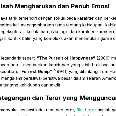
Kisah Mengharukan dan Penuh Emosi
daya tarik tersendiri dengan fokus pada karakter dan perk
 sering kali menggambarkan tema tentang kehidupan, kehila
ngeksplorasi kedalaman psikologis dari karakter-karakter
ngan konflik batin yang kompleks akan menemukan genre 
legendaris seperti
“The Pursuit of Happyness”
(2006) m
ayah untuk memberikan kehidupan yang lebih baik bagi a
esulitan.
“Forrest Gump”
(1994), yang dibintangi Tom Ha
g mengalami peristiwa-peristiwa besar dalam sejarah Amer
tentang kehidupan dan takdir.
Ketegangan dan Teror yang Menggunc
menyukai sensasi ketakutan dan teror,
film horor
adalah ge