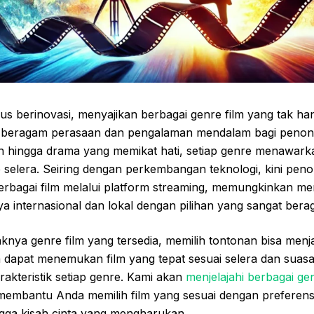
erus berinovasi, menyajikan berbagai genre film yang tak ha
beragam perasaan dan pengalaman mendalam bagi penonto
n hingga drama yang memikat hati, setiap genre menawark
 selera. Seiring dengan perkembangan teknologi, kini pen
bagai film melalui platform streaming, memungkinkan me
a internasional dan lokal dengan pilihan yang sangat bera
nya genre film yang tersedia, memilih tontonan bisa menj
a dapat menemukan film yang tepat sesuai selera dan suasa
akteristik setiap genre. Kami akan
menjelajahi berbagai gen
embantu Anda memilih film yang sesuai dengan preferensi
ngga kisah cinta yang mengharukan.