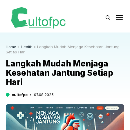
Langsung
ke
M
isi
Home
»
Health
»
Langkah Mudah Menjaga Kesehatan Jantung
Setiap Hari
Langkah Mudah Menjaga
Kesehatan Jantung Setiap
Hari
cultofpc
07.08.2025