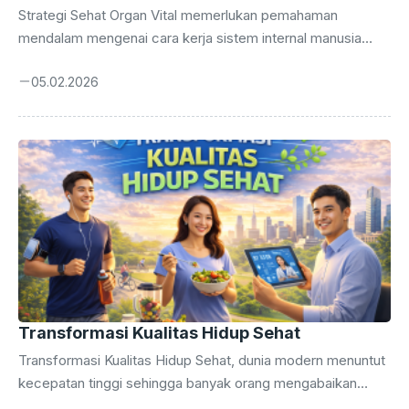
Strategi Sehat Organ Vital memerlukan pemahaman
mendalam mengenai cara kerja sistem internal manusia
secara menyeluruh. Anda wajib menerapkan strategi sehat
05.02.2026
agar kualitas hidup tetap terjaga hingga masa tua nanti.
Tubuh manusia bekerja layaknya mesin kompleks yang
membutuhkan perawatan rutin serta perhatian yang sangat
mendetail setiap saat. Banyak orang mengabaikan sinyal
kecil dari tubuh sampai masalah besar muncul dan
mengganggu aktivitas harian mereka. Kesadaran dini
merupakan kunci utama dalam mencegah kerusakan
permanen pada organ-organ yang sangat penting bagi
kehidupan kita. Pengalaman ...
Transformasi Kualitas Hidup Sehat
Transformasi Kualitas Hidup Sehat, dunia modern menuntut
kecepatan tinggi sehingga banyak orang mengabaikan
sinyal tubuh mereka sendiri setiap hari. Anda membutuhkan