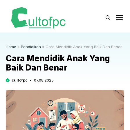
Langsung
ke
M
isi
Home
»
Pendidikan
»
Cara Mendidik Anak Yang Baik Dan Benar
Cara Mendidik Anak Yang
Baik Dan Benar
cultofpc
07.08.2025