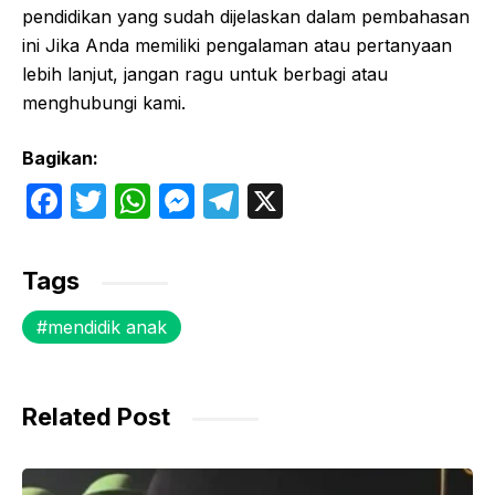
pendidikan yang sudah dijelaskan dalam pembahasan
ini Jika Anda memiliki pengalaman atau pertanyaan
lebih lanjut, jangan ragu untuk berbagi atau
menghubungi kami.
Bagikan:
F
T
W
M
T
X
a
w
h
e
el
c
itt
at
s
e
Tags
e
er
s
s
gr
mendidik anak
b
A
e
a
o
p
n
m
o
p
g
Related Post
k
er