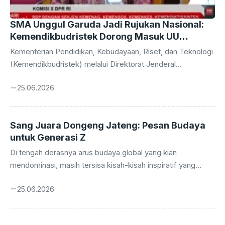
SMA Unggul Garuda Jadi Rujukan Nasional:
Kemendikbudristek Dorong Masuk UU
Sisdiknas
Kementerian Pendidikan, Kebudayaan, Riset, dan Teknologi
(Kemendikbudristek) melalui Direktorat Jenderal
Pendidikan Vokasi (Ditjen Diksi) tengah mengupayakan
25.06.2026
agar Sekolah Menengah Atas (SMA) Unggul Garuda dapat
diakomodasi dalam Undang-Undang Sistem Pendidikan
Nasional (UU Sisdiknas). Langkah strategis ini
Sang Juara Dongeng Jateng: Pesan Budaya
dilatarbelakangi oleh berbagai capaian luar biasa yang telah
untuk Generasi Z
diraih oleh SMA Unggul Garuda, menjadikannya sebagai
model sekolah yang patut dijadikan contoh dan rujukan bagi
Di tengah derasnya arus budaya global yang kian
institusi pendidikan lainnya di seluruh Indonesia. Keinginan
mendominasi, masih tersisa kisah-kisah inspiratif yang
ini bukan tanpa dasar, melainkan hasil evaluasi mendalam
membuktikan kekuatan akar budaya lokal. Salah satunya
terhadap kinerja dan potensi sekolah tersebut ...
25.06.2026
adalah kisah Mursid, seorang anak petani sekaligus guru
Taman Kanak-Kanak (TK) asal Jawa Tengah, yang berhasil
menyabet gelar juara dalam ajang dongeng Cerita Rakyat