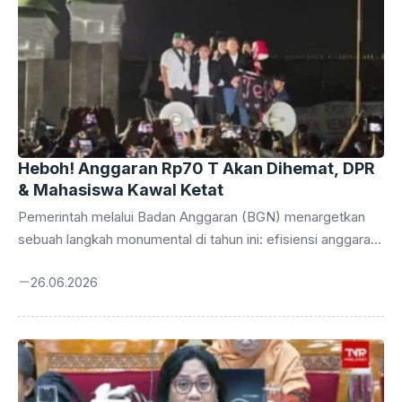
Heboh! Anggaran Rp70 T Akan Dihemat, DPR
& Mahasiswa Kawal Ketat
Pemerintah melalui Badan Anggaran (BGN) menargetkan
sebuah langkah monumental di tahun ini: efisiensi anggaran
di berbagai kementerian, lembaga, dan unit organisasi
26.06.2026
(MBG) diproyeksikan mampu menekan pengeluaran hingga
mencapai Rp 70 triliun. Angka fantastis ini bukan sekadar
wacana, melainkan sebuah komitmen serius yang akan
mengawali gelombang reformasi pengelolaan keuangan
negara. Keberhasilan program ini diharapkan tidak hanya
meringankan beban fiskal, tetapi juga membuka ruang lebih