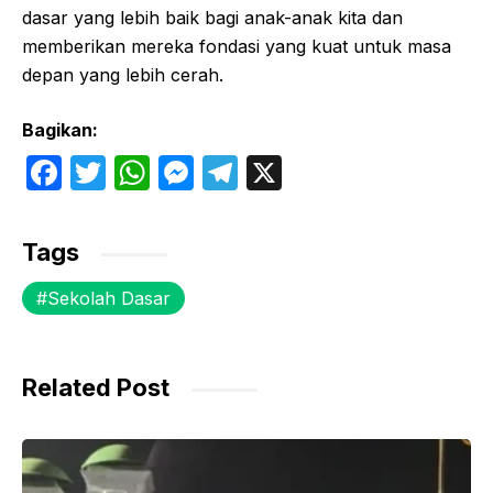
dasar yang lebih baik bagi anak-anak kita dan
memberikan mereka fondasi yang kuat untuk masa
depan yang lebih cerah.
Bagikan:
F
T
W
M
T
X
a
w
h
e
el
c
itt
at
s
e
Tags
e
er
s
s
gr
Sekolah Dasar
b
A
e
a
o
p
n
m
o
p
g
Related Post
k
er