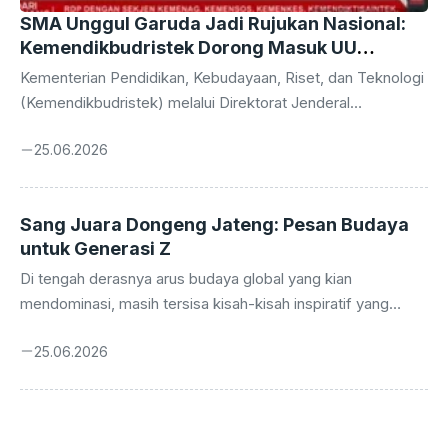
SMA Unggul Garuda Jadi Rujukan Nasional:
Kemendikbudristek Dorong Masuk UU
Sisdiknas
Kementerian Pendidikan, Kebudayaan, Riset, dan Teknologi
(Kemendikbudristek) melalui Direktorat Jenderal
Pendidikan Vokasi (Ditjen Diksi) tengah mengupayakan
25.06.2026
agar Sekolah Menengah Atas (SMA) Unggul Garuda dapat
diakomodasi dalam Undang-Undang Sistem Pendidikan
Nasional (UU Sisdiknas). Langkah strategis ini
Sang Juara Dongeng Jateng: Pesan Budaya
dilatarbelakangi oleh berbagai capaian luar biasa yang telah
untuk Generasi Z
diraih oleh SMA Unggul Garuda, menjadikannya sebagai
model sekolah yang patut dijadikan contoh dan rujukan bagi
Di tengah derasnya arus budaya global yang kian
institusi pendidikan lainnya di seluruh Indonesia. Keinginan
mendominasi, masih tersisa kisah-kisah inspiratif yang
ini bukan tanpa dasar, melainkan hasil evaluasi mendalam
membuktikan kekuatan akar budaya lokal. Salah satunya
terhadap kinerja dan potensi sekolah tersebut ...
25.06.2026
adalah kisah Mursid, seorang anak petani sekaligus guru
Taman Kanak-Kanak (TK) asal Jawa Tengah, yang berhasil
menyabet gelar juara dalam ajang dongeng Cerita Rakyat
yang diselenggarakan oleh Kementerian Kebudayaan