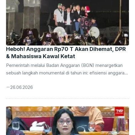
Heboh! Anggaran Rp70 T Akan Dihemat, DPR
& Mahasiswa Kawal Ketat
Pemerintah melalui Badan Anggaran (BGN) menargetkan
sebuah langkah monumental di tahun ini: efisiensi anggaran
di berbagai kementerian, lembaga, dan unit organisasi
26.06.2026
(MBG) diproyeksikan mampu menekan pengeluaran hingga
mencapai Rp 70 triliun. Angka fantastis ini bukan sekadar
wacana, melainkan sebuah komitmen serius yang akan
mengawali gelombang reformasi pengelolaan keuangan
negara. Keberhasilan program ini diharapkan tidak hanya
meringankan beban fiskal, tetapi juga membuka ruang lebih
luas untuk program-program prioritas yang langsung