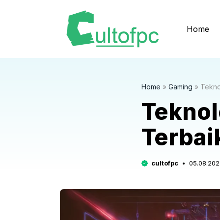
Langsung
ke
Home
isi
Home
»
Gaming
»
Tekno
Teknol
Terbai
cultofpc
05.08.202