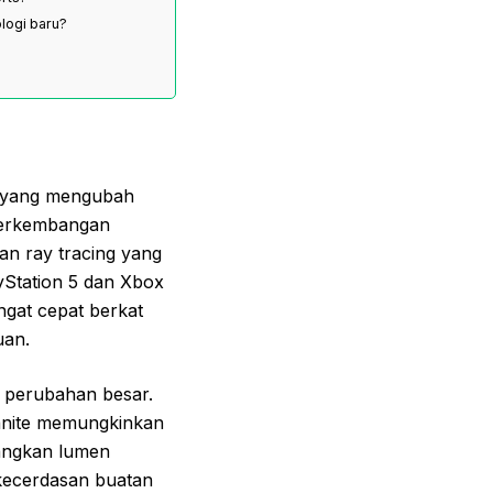
logi baru?
an yang mengubah
 perkembangan
an ray tracing yang
ayStation 5 dan Xbox
ngat cepat berkat
uan.
a perubahan besar.
 nanite memungkinkan
dangkan lumen
 kecerdasan buatan