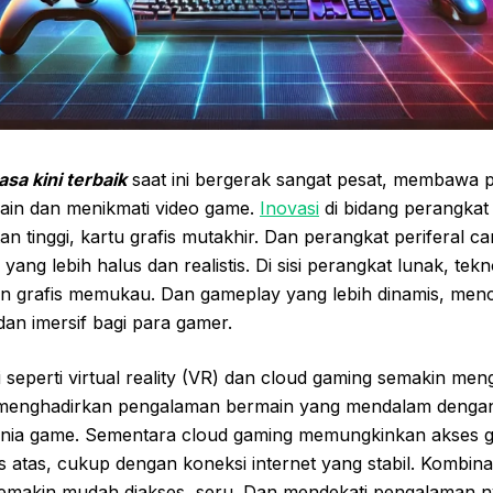
sa kini terbaik
saat ini bergerak sangat pesat, membawa 
main dan menikmati video game.
Inovasi
di bidang perangkat 
n tinggi, kartu grafis mutakhir. Dan perangkat periferal
ang lebih halus dan realistis. Di sisi perangkat lunak, tek
n grafis memukau. Dan gameplay yang lebih dinamis, menci
an imersif bagi para gamer.
ini seperti virtual reality (VR) dan cloud gaming semakin m
menghadirkan pengalaman bermain yang mendalam dengan
unia game. Sementara cloud gaming memungkinkan akses 
 atas, cukup dengan koneksi internet yang stabil. Kombinasi
emakin mudah diakses, seru. Dan mendekati pengalaman 