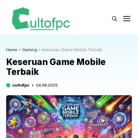
Langsung
ke
M
isi
Home
»
Gaming
»
Keseruan Game Mobile Terbaik
Keseruan Game Mobile
Terbaik
cultofpc
04.08.2025