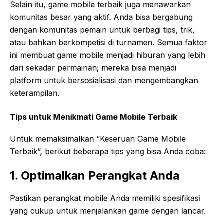
Selain itu, game mobile terbaik juga menawarkan
komunitas besar yang aktif. Anda bisa bergabung
dengan komunitas pemain untuk berbagi tips, trik,
atau bahkan berkompetisi di turnamen. Semua faktor
ini membuat game mobile menjadi hiburan yang lebih
dari sekadar permainan; mereka bisa menjadi
platform untuk bersosialisasi dan mengembangkan
keterampilan.
Tips untuk Menikmati Game Mobile Terbaik
Untuk memaksimalkan “Keseruan Game Mobile
Terbaik”, berikut beberapa tips yang bisa Anda coba:
1. Optimalkan Perangkat Anda
Pastikan perangkat mobile Anda memiliki spesifikasi
yang cukup untuk menjalankan game dengan lancar.