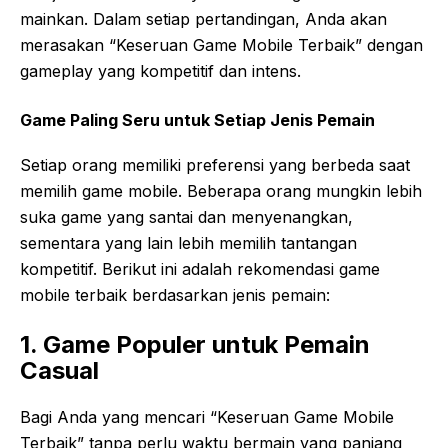
mainkan. Dalam setiap pertandingan, Anda akan
merasakan “Keseruan Game Mobile Terbaik” dengan
gameplay yang kompetitif dan intens.
Game Paling Seru untuk Setiap Jenis Pemain
Setiap orang memiliki preferensi yang berbeda saat
memilih game mobile. Beberapa orang mungkin lebih
suka game yang santai dan menyenangkan,
sementara yang lain lebih memilih tantangan
kompetitif. Berikut ini adalah rekomendasi game
mobile terbaik berdasarkan jenis pemain:
1. Game Populer untuk Pemain
Casual
Bagi Anda yang mencari “Keseruan Game Mobile
Terbaik” tanpa perlu waktu bermain yang panjang