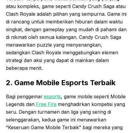
atau kompleks, game seperti Candy Crush Saga atau
Clash Royale adalah pilihan yang sempurna. Game ini
di rancang untuk memberikan hiburan dalam waktu
singkat, dengan gameplay yang mudah di pahami dan
di nikmati oleh semua kalangan. Candy Crush Saga
menawarkan puzzle yang menyenangkan,
sedangkan Clash Royale menggabungkan elemen
strategi dan aksi yang dapat di mainkan dalam
beberapa menit.
2. Game Mobile Esports Terbaik
Bagi penggemar
esports
, game mobile seperti Mobile
Legends dan
Free Fire
menghadirkan kompetisi yang
seru. Dengan turnamen dan liga yang sering di
selenggarakan, kedua game ini menawarkan
“Keseruan Game Mobile Terbaik” bagi mereka yang