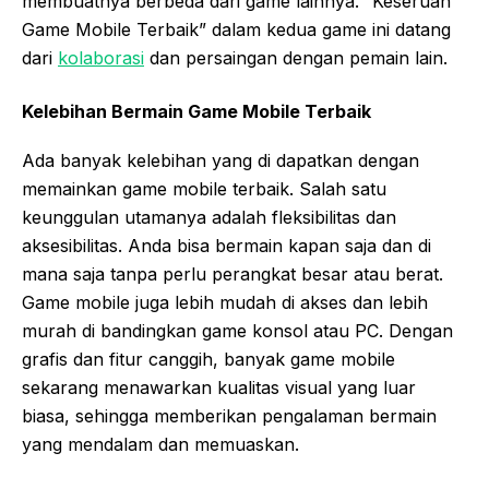
membuatnya berbeda dari game lainnya. “Keseruan
Game Mobile Terbaik” dalam kedua game ini datang
dari
kolaborasi
dan persaingan dengan pemain lain.
Kelebihan Bermain Game Mobile Terbaik
Ada banyak kelebihan yang di dapatkan dengan
memainkan game mobile terbaik. Salah satu
keunggulan utamanya adalah fleksibilitas dan
aksesibilitas. Anda bisa bermain kapan saja dan di
mana saja tanpa perlu perangkat besar atau berat.
Game mobile juga lebih mudah di akses dan lebih
murah di bandingkan game konsol atau PC. Dengan
grafis dan fitur canggih, banyak game mobile
sekarang menawarkan kualitas visual yang luar
biasa, sehingga memberikan pengalaman bermain
yang mendalam dan memuaskan.