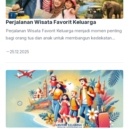
Perjalanan Wisata Favorit Keluarga
Perjalanan Wisata Favorit Keluarga menjadi momen penting
bagi orang tua dan anak untuk membangun kedekatan
emosional melalui pengalaman bersama yang bermakna.
25.12.2025
Liburan keluarga menghadirkan ruang interaksi tanpa
distraksi pekerjaan dan sekolah sehingga setiap anggota
keluarga saling terhubung secara alami. Anak belajar
mengenal lingkungan baru, budaya lokal, dan kebiasaan
sosial, sementara orang tua mengamati perkembangan
karakter anak secara langsung. Perencanaan yang tepat
membantu keluarga menikmati perjalanan aman, nyaman,
menyenangkan, sekaligus memberikan nilai edukatif
berkelanjutan bagi keluarga Indonesia masa kini yang
mengutamakan ...