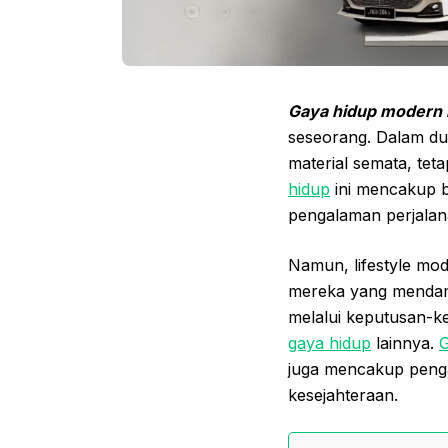
Gaya hidup modern
seseorang. Dalam du
material semata, teta
hidup
ini mencakup be
pengalaman perjala
Namun, lifestyle mo
mereka yang mendam
melalui keputusan-ke
gaya hidup
lainnya.
juga mencakup peng
kesejahteraan.