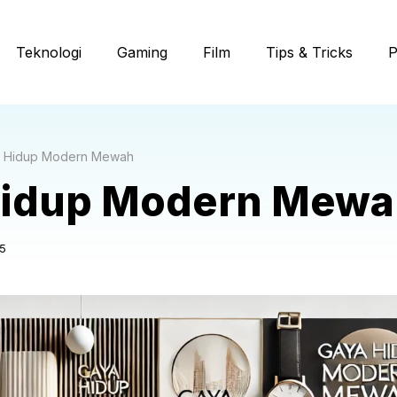
Teknologi
Gaming
Film
Tips & Tricks
P
 Hidup Modern Mewah
Hidup Modern Mewa
5