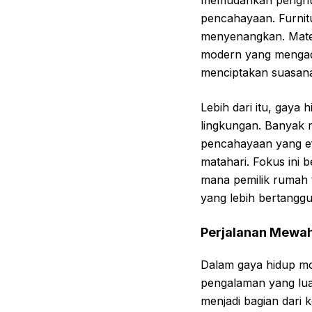
memudahkan penghun
pencahayaan. Furnit
menyenangkan. Mater
modern yang mengado
menciptakan suasa
Lebih dari itu, gay
lingkungan. Banyak r
pencahayaan yang ef
matahari. Fokus ini
mana pemilik rumah 
yang lebih bertangg
Perjalanan Mewah
Dalam gaya hidup mo
pengalaman yang luar
menjadi bagian dar