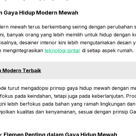
am Gaya Hidup Modern Mewah
dern mewah terus berkembang seiring dengan perubahan s
ini, banyak orang yang lebih memilih untuk hidup dengan k
 Misalnya, desainer interior kini lebih mengutamakan desain
n mengintegrasikan
teknologi pintar
di setiap aspek rumah.
p Modern Terbaik
i mode turut mengadopsi prinsip gaya hidup mewah dengan 
fokus pada keindahan, tetapi juga pada keberlanjutan. Pr
kini lebih berfokus pada bahan yang ramah lingkungan dan
njolkan kualitas dan kenyamanan, sesuai dengan prinsip 
: Elemen Penting dalam Gaya Hidup Mewah