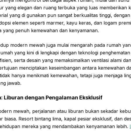
inya mengontrol berbagai aspek rumah, mulai dari suhu 
ur yang elegan dan ruang terbuka yang luas memberikan
ial yang di gunakan pun sangat berkualitas tinggi, denga
psi elemen seperti marmer, kayu keras, dan logam prem
na yang penuh kemewahan dan kenyamanan.
a hidup modern mewah juga mulai mengarah pada rumah yan
umah yang kini di lengkapi dengan teknologi penghematan 
isien, serta desain yang memaksimalkan ventilasi alami d
 bertujuan menciptakan keseimbangan antara kemewahan dan
tidak hanya menikmati kemewahan, tetapi juga menjaga li
ung jawab.
: Liburan dengan Pengalaman Eksklusif
dern mewah, perjalanan atau liburan bukan sekadar kebu
 biasa. Resort bintang lima, kapal pesiar eksklusif, dan de
i kehidupan mereka yang mendambakan kenyamanan lebih.