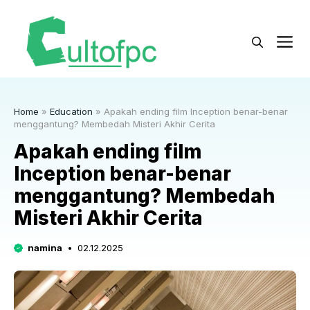
Langsung
ke
M
isi
Home
»
Education
»
Apakah ending film Inception benar-benar
menggantung? Membedah Misteri Akhir Cerita
Apakah ending film
Inception benar-benar
menggantung? Membedah
Misteri Akhir Cerita
namina
02.12.2025