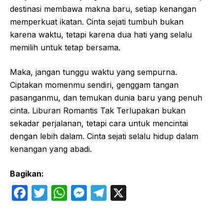
destinasi membawa makna baru, setiap kenangan
memperkuat ikatan. Cinta sejati tumbuh bukan
karena waktu, tetapi karena dua hati yang selalu
memilih untuk tetap bersama.
Maka, jangan tunggu waktu yang sempurna.
Ciptakan momenmu sendiri, genggam tangan
pasanganmu, dan temukan dunia baru yang penuh
cinta. Liburan Romantis Tak Terlupakan bukan
sekadar perjalanan, tetapi cara untuk mencintai
dengan lebih dalam. Cinta sejati selalu hidup dalam
kenangan yang abadi.
Bagikan:
F
T
W
M
T
X
a
w
h
e
el