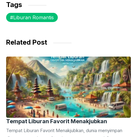
c
itt
at
s
e
Tags
e
er
s
s
gr
Liburan Romantis
b
A
e
a
o
p
n
m
o
p
g
Related Post
k
er
Tempat Liburan Favorit Menakjubkan
Tempat Liburan Favorit Menakjubkan, dunia menyimpan