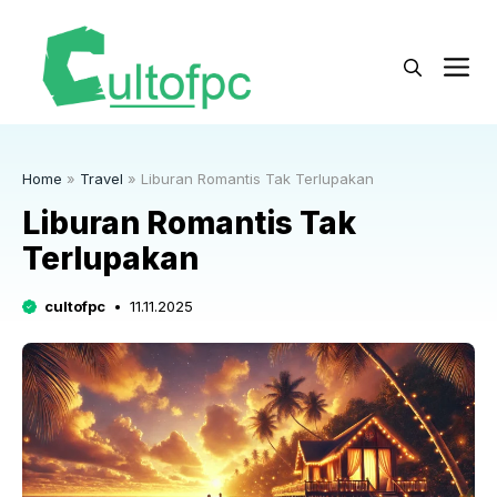
Langsung
ke
M
isi
Home
»
Travel
»
Liburan Romantis Tak Terlupakan
Liburan Romantis Tak
Terlupakan
cultofpc
11.11.2025