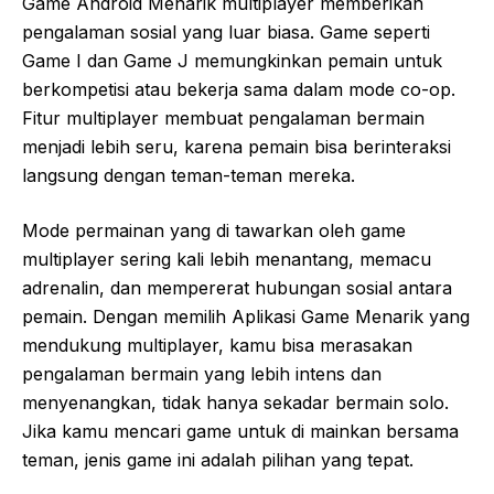
Game Android Menarik multiplayer memberikan
pengalaman sosial yang luar biasa. Game seperti
Game I dan Game J memungkinkan pemain untuk
berkompetisi atau bekerja sama dalam mode co-op.
Fitur multiplayer membuat pengalaman bermain
menjadi lebih seru, karena pemain bisa berinteraksi
langsung dengan teman-teman mereka.
Mode permainan yang di tawarkan oleh game
multiplayer sering kali lebih menantang, memacu
adrenalin, dan mempererat hubungan sosial antara
pemain. Dengan memilih Aplikasi Game Menarik yang
mendukung multiplayer, kamu bisa merasakan
pengalaman bermain yang lebih intens dan
menyenangkan, tidak hanya sekadar bermain solo.
Jika kamu mencari game untuk di mainkan bersama
teman, jenis game ini adalah pilihan yang tepat.