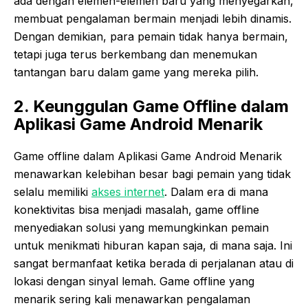
ada dengan elemen-elemen baru yang menyegarkan,
membuat pengalaman bermain menjadi lebih dinamis.
Dengan demikian, para pemain tidak hanya bermain,
tetapi juga terus berkembang dan menemukan
tantangan baru dalam game yang mereka pilih.
2. Keunggulan Game Offline dalam
Aplikasi Game Android Menarik
Game offline dalam Aplikasi Game Android Menarik
menawarkan kelebihan besar bagi pemain yang tidak
selalu memiliki
akses internet
. Dalam era di mana
konektivitas bisa menjadi masalah, game offline
menyediakan solusi yang memungkinkan pemain
untuk menikmati hiburan kapan saja, di mana saja. Ini
sangat bermanfaat ketika berada di perjalanan atau di
lokasi dengan sinyal lemah. Game offline yang
menarik sering kali menawarkan pengalaman