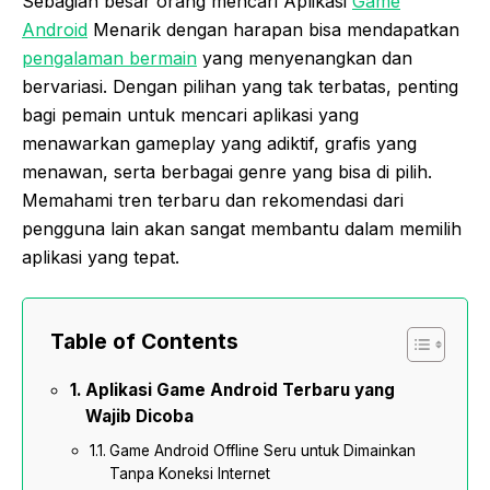
Sebagian besar orang mencari Aplikasi
Game
Android
Menarik dengan harapan bisa mendapatkan
pengalaman bermain
yang menyenangkan dan
bervariasi. Dengan pilihan yang tak terbatas, penting
bagi pemain untuk mencari aplikasi yang
menawarkan gameplay yang adiktif, grafis yang
menawan, serta berbagai genre yang bisa di pilih.
Memahami tren terbaru dan rekomendasi dari
pengguna lain akan sangat membantu dalam memilih
aplikasi yang tepat.
Table of Contents
Aplikasi Game Android Terbaru yang
Wajib Dicoba
Game Android Offline Seru untuk Dimainkan
Tanpa Koneksi Internet