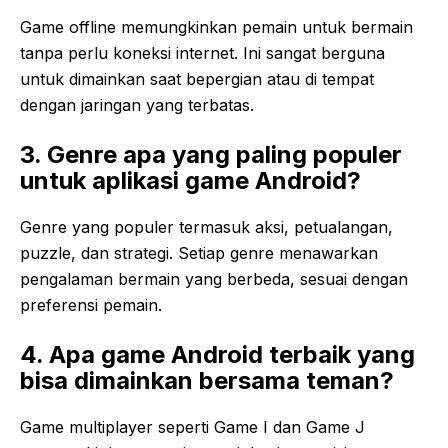
Game offline memungkinkan pemain untuk bermain
tanpa perlu koneksi internet. Ini sangat berguna
untuk dimainkan saat bepergian atau di tempat
dengan jaringan yang terbatas.
3. Genre apa yang paling populer
untuk aplikasi game Android?
Genre yang populer termasuk aksi, petualangan,
puzzle, dan strategi. Setiap genre menawarkan
pengalaman bermain yang berbeda, sesuai dengan
preferensi pemain.
4. Apa game Android terbaik yang
bisa dimainkan bersama teman?
Game multiplayer seperti Game I dan Game J