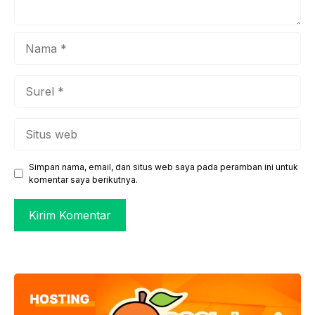
Nama
Surel
Situs
web
Simpan nama, email, dan situs web saya pada peramban ini untuk
komentar saya berikutnya.