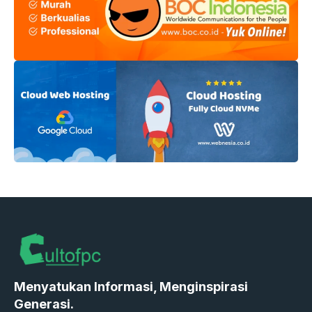
Menyatukan Informasi, Menginspirasi
Generasi.