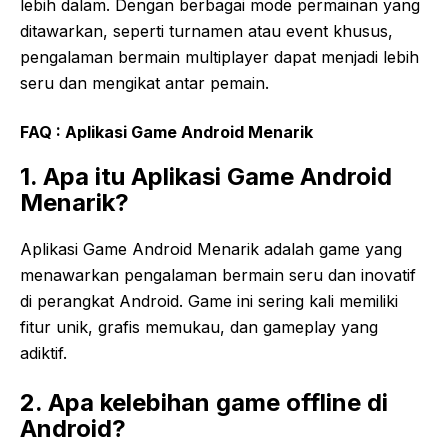
lebih dalam. Dengan berbagai mode permainan yang
ditawarkan, seperti turnamen atau event khusus,
pengalaman bermain multiplayer dapat menjadi lebih
seru dan mengikat antar pemain.
FAQ :
Aplikasi
Game Android
Menarik
1. Apa itu Aplikasi Game Android
Menarik?
Aplikasi Game Android Menarik adalah game yang
menawarkan pengalaman bermain seru dan inovatif
di perangkat Android. Game ini sering kali memiliki
fitur unik, grafis memukau, dan gameplay yang
adiktif.
2. Apa kelebihan game offline di
Android?