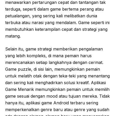
menawarkan pertarungan cepat dan tantangan tak
terduga, seperti dalam game bertema perang atau
petualangan, yang sering kali melibatkan dunia
terbuka atau narasi yang mendalam. Game seperti ini
membutuhkan keterampilan cepat dan strategi yang
matang.
Selain itu, game strategi memberikan pengalaman
yang lebih kompleks, di mana pemain harus
merencanakan setiap langkahnya dengan cermat.
Game puzzle, di sisi lain, memungkinkan pemain
untuk melatih otak dengan teka-teki yang menantang
dan sering kali menghadirkan solusi kreatif. Aplikasi
Game Menarik memungkinkan pemain untuk memilih
game sesuai dengan mood atau tujuan mereka. Tidak
hanya itu, aplikasi game Android terbaru sering
memperkenalkan genre baru atau genre yang sudah