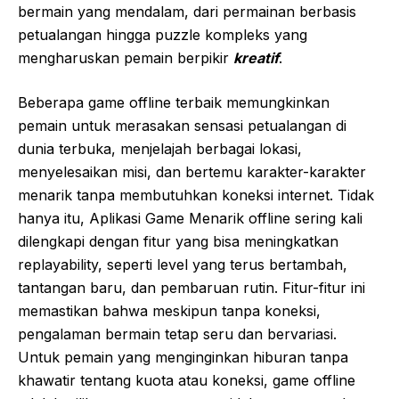
bermain yang mendalam, dari permainan berbasis
petualangan hingga puzzle kompleks yang
mengharuskan pemain berpikir
kreatif
.
Beberapa game offline terbaik memungkinkan
pemain untuk merasakan sensasi petualangan di
dunia terbuka, menjelajah berbagai lokasi,
menyelesaikan misi, dan bertemu karakter-karakter
menarik tanpa membutuhkan koneksi internet. Tidak
hanya itu, Aplikasi Game Menarik offline sering kali
dilengkapi dengan fitur yang bisa meningkatkan
replayability, seperti level yang terus bertambah,
tantangan baru, dan pembaruan rutin. Fitur-fitur ini
memastikan bahwa meskipun tanpa koneksi,
pengalaman bermain tetap seru dan bervariasi.
Untuk pemain yang menginginkan hiburan tanpa
khawatir tentang kuota atau koneksi, game offline