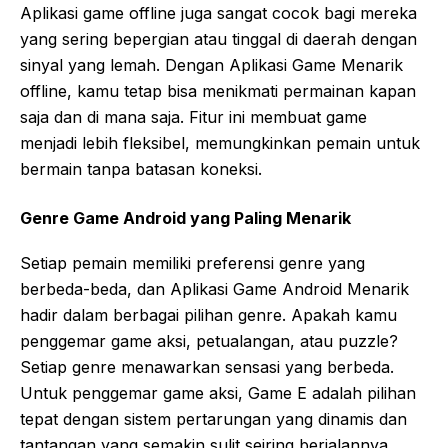
Aplikasi game offline juga sangat cocok bagi mereka
yang sering bepergian atau tinggal di daerah dengan
sinyal yang lemah. Dengan Aplikasi Game Menarik
offline, kamu tetap bisa menikmati permainan kapan
saja dan di mana saja. Fitur ini membuat game
menjadi lebih fleksibel, memungkinkan pemain untuk
bermain tanpa batasan koneksi.
Genre Game Android yang Paling Menarik
Setiap pemain memiliki preferensi genre yang
berbeda-beda, dan Aplikasi Game Android Menarik
hadir dalam berbagai pilihan genre. Apakah kamu
penggemar game aksi, petualangan, atau puzzle?
Setiap genre menawarkan sensasi yang berbeda.
Untuk penggemar game aksi, Game E adalah pilihan
tepat dengan sistem pertarungan yang dinamis dan
tantangan yang semakin sulit seiring berjalannya