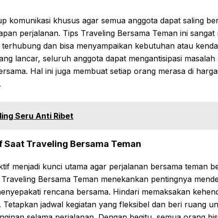
up komunikasi khusus agar semua anggota dapat saling ber
iapan perjalanan. Tips Traveling Bersama Teman ini sanga
 terhubung dan bisa menyampaikan kebutuhan atau kendal
ang lancar, seluruh anggota dapat mengantisipasi masalah 
sama. Hal ini juga membuat setiap orang merasa di hargai 
.
ing Seru Anti Ribet
if Saat Traveling Bersama Teman
ktif menjadi kunci utama agar perjalanan bersama teman b
 Traveling Bersama Teman menekankan pentingnya mend
menyepakati rencana bersama. Hindari memaksakan kehenda
 Tetapkan jadwal kegiatan yang fleksibel dan beri ruang un
nginan selama perjalanan. Dengan begitu, semua orang bis