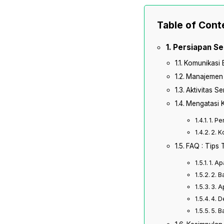
Table of Cont
Persiapan S
Komunikasi 
Manajemen 
Aktivitas S
Mengatasi K
1. P
2. K
FAQ : Tips
1. A
2. B
3. A
4. D
5. B