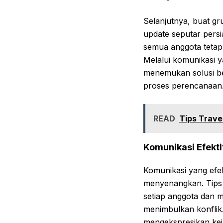
Selanjutnya, buat gr
update seputar pers
semua anggota tetap
Melalui komunikasi y
menemukan solusi ber
proses perencanaan
READ
Tips Travel
Komunikasi Efekt
Komunikasi yang efe
menyenangkan. Tips
setiap anggota dan 
menimbulkan konflik.
mengekspresikan kei