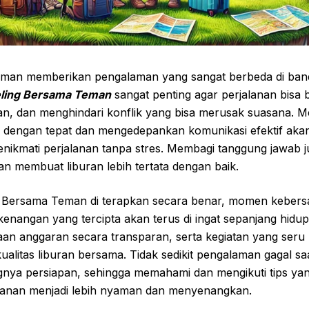
eman memberikan pengalaman yang sangat berbeda di ban
eling Bersama Teman
sangat penting agar perjalanan bisa
n, dan menghindari konflik yang bisa merusak suasana. M
l dengan tepat dan mengedepankan komunikasi efektif ak
enikmati perjalanan tanpa stres. Membagi tanggung jawab
n membuat liburan lebih tertata dengan baik.
Bersama Teman di terapkan secara benar, momen kebers
enangan yang tercipta akan terus di ingat sepanjang hidup.
laan anggaran secara transparan, serta kegiatan yang ser
alitas liburan bersama. Tidak sedikit pengalaman gagal sa
ya persiapan, sehingga memahami dan mengikuti tips yang 
lanan menjadi lebih nyaman dan menyenangkan.