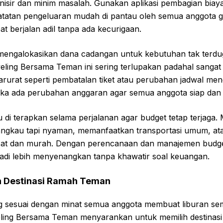
anisir dan minim masalah. Gunakan aplikasi pembagian biaya 
atatan pengeluaran mudah di pantau oleh semua anggota gr
t berjalan adil tanpa ada kecurigaan.
 mengalokasikan dana cadangan untuk kebutuhan tak terd
veling Bersama Teman ini sering terlupakan padahal sanga
arurat seperti pembatalan tiket atau perubahan jadwal men
ika ada perubahan anggaran agar semua anggota siap dan t
u di terapkan selama perjalanan agar budget tetap terjaga. 
angkau tapi nyaman, memanfaatkan transportasi umum, at
zat dan murah. Dengan perencanaan dan manajemen budget
di lebih menyenangkan tanpa khawatir soal keuangan.
an Destinasi Ramah Teman
ang sesuai dengan minat semua anggota membuat liburan se
eling Bersama Teman menyarankan untuk memilih destinasi 