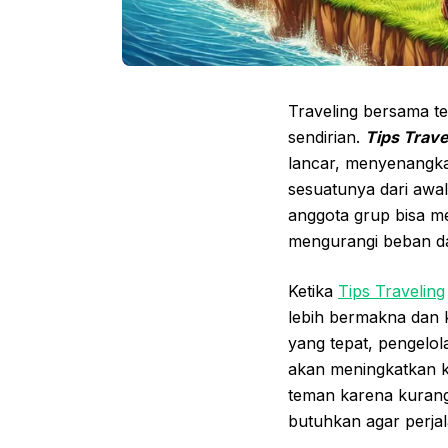
Traveling bersama t
sendirian.
Tips Trav
lancar, menyenangka
sesuatunya dari awa
anggota grup bisa m
mengurangi beban da
Ketika
Tips Traveling
lebih bermakna dan k
yang tepat, pengelo
akan meningkatkan ku
teman karena kurangn
butuhkan agar perja