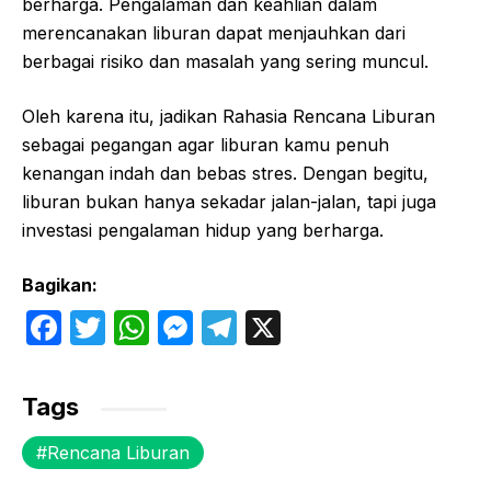
berharga. Pengalaman dan keahlian dalam
merencanakan liburan dapat menjauhkan dari
berbagai risiko dan masalah yang sering muncul.
Oleh karena itu, jadikan Rahasia Rencana Liburan
sebagai pegangan agar liburan kamu penuh
kenangan indah dan bebas stres. Dengan begitu,
liburan bukan hanya sekadar jalan-jalan, tapi juga
investasi pengalaman hidup yang berharga.
Bagikan:
F
T
W
M
T
X
a
w
h
e
el
c
itt
at
s
e
Tags
e
er
s
s
gr
Rencana Liburan
b
A
e
a