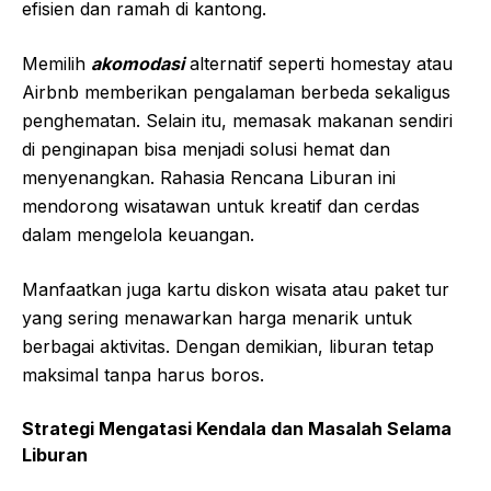
efisien dan ramah di kantong.
Memilih
akomodasi
alternatif seperti homestay atau
Airbnb memberikan pengalaman berbeda sekaligus
penghematan. Selain itu, memasak makanan sendiri
di penginapan bisa menjadi solusi hemat dan
menyenangkan. Rahasia Rencana Liburan ini
mendorong wisatawan untuk kreatif dan cerdas
dalam mengelola keuangan.
Manfaatkan juga kartu diskon wisata atau paket tur
yang sering menawarkan harga menarik untuk
berbagai aktivitas. Dengan demikian, liburan tetap
maksimal tanpa harus boros.
Strategi Mengatasi Kendala dan Masalah Selama
Liburan