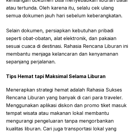
kehilangan dokumen bisa menyebabkan liburan batal
atau tertunda. Oleh karena itu, selalu cek ulang
semua dokumen jauh hari sebelum keberangkatan.
Selain dokumen, persiapkan kebutuhan pribadi
seperti obat-obatan, alat elektronik, dan pakaian
sesuai cuaca di destinasi. Rahasia Rencana Liburan ini
membantu menjaga kelancaran dan kenyamanan
sepanjang perjalanan.
Tips Hemat tapi Maksimal Selama Liburan
Menerapkan strategi hemat adalah Rahasia Sukses
Rencana Liburan yang banyak di cari para traveler.
Menggunakan aplikasi diskon dan promo tiket masuk
tempat wisata atau makanan lokal membantu
mengurangi pengeluaran tanpa mengorbankan
kualitas liburan. Cari juga transportasi lokal yang