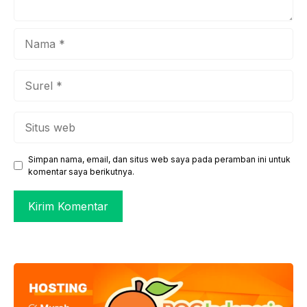
Nama
Surel
Situs
web
Simpan nama, email, dan situs web saya pada peramban ini untuk
komentar saya berikutnya.