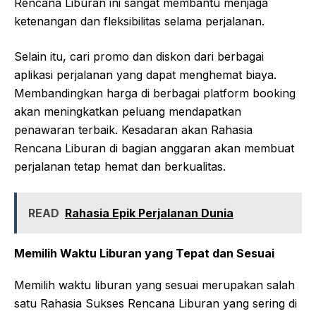
Rencana Liburan ini sangat membantu menjaga
ketenangan dan fleksibilitas selama perjalanan.
Selain itu, cari promo dan diskon dari berbagai
aplikasi perjalanan yang dapat menghemat biaya.
Membandingkan harga di berbagai platform booking
akan meningkatkan peluang mendapatkan
penawaran terbaik. Kesadaran akan Rahasia
Rencana Liburan di bagian anggaran akan membuat
perjalanan tetap hemat dan berkualitas.
READ
Rahasia Epik Perjalanan Dunia
Memilih Waktu Liburan yang Tepat dan Sesuai
Memilih waktu liburan yang sesuai merupakan salah
satu Rahasia Sukses Rencana Liburan yang sering di