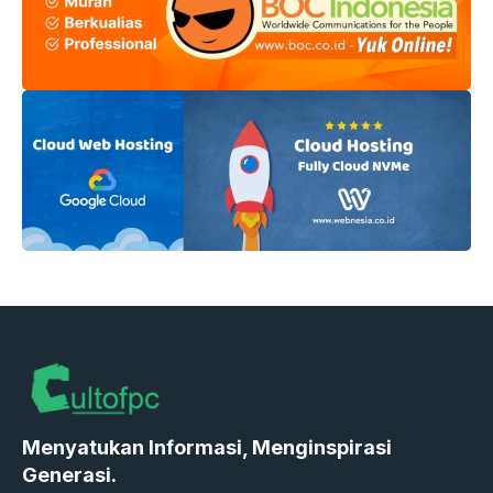
Menyatukan Informasi, Menginspirasi
Generasi.