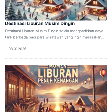
meningkatnya kebutuhan rekreasi yang ...
Destinasi Liburan Musim Dingin
Destinasi Liburan Musim Dingin selalu menghadirkan daya
tarik berbeda bagi para wisatawan yang ingin merasakan
suasana liburan penuh kehangatan meski cuaca bersuhu
08.01.2026
rendah. Banyak orang memilih menjelajahi berbagai tempat
bersalju karena pengalaman unik yang tidak mereka
temukan di negara tropis. Para traveler mencari inspirasi
liburan akhir tahun dan mulai merencanakan perjalanan yang
sesuai dengan budget, minat, dan kenyamanan perjalanan.
Liburan Musim Dingin menjadi pilihan utama bagi mereka
yang ingin mendapatkan momen spesial bersama orang
tersayang. Minat wisatawan terhadap perjalanan musim ...