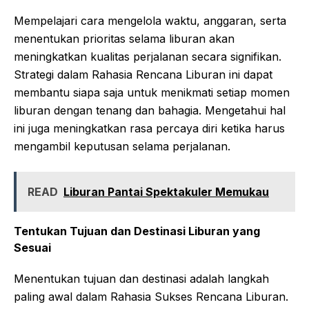
Mempelajari cara mengelola waktu, anggaran, serta
menentukan prioritas selama liburan akan
meningkatkan kualitas perjalanan secara signifikan.
Strategi dalam Rahasia Rencana Liburan ini dapat
membantu siapa saja untuk menikmati setiap momen
liburan dengan tenang dan bahagia. Mengetahui hal
ini juga meningkatkan rasa percaya diri ketika harus
mengambil keputusan selama perjalanan.
READ
Liburan Pantai Spektakuler Memukau
Tentukan Tujuan dan Destinasi Liburan yang
Sesuai
Menentukan tujuan dan destinasi adalah langkah
paling awal dalam Rahasia Sukses Rencana Liburan.