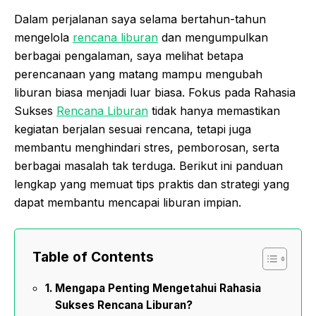
Dalam perjalanan saya selama bertahun-tahun
mengelola
rencana liburan
dan mengumpulkan
berbagai pengalaman, saya melihat betapa
perencanaan yang matang mampu mengubah
liburan biasa menjadi luar biasa. Fokus pada Rahasia
Sukses
Rencana Liburan
tidak hanya memastikan
kegiatan berjalan sesuai rencana, tetapi juga
membantu menghindari stres, pemborosan, serta
berbagai masalah tak terduga. Berikut ini panduan
lengkap yang memuat tips praktis dan strategi yang
dapat membantu mencapai liburan impian.
Table of Contents
Mengapa Penting Mengetahui Rahasia
Sukses Rencana Liburan?