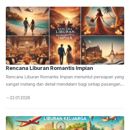
berjalan sangat lancar tanpa kendala. Kami merangkum
daftar destinasi terbaik berdasarkan pengalaman nyata para
petualang yang telah berkeliling dunia secara konsisten
selama bertahun-tahun. Setiap sudut lokasi menawarkan
keajaiban visual yang pasti akan memanjakan mata serta
memberikan ketenangan batin yang sangat luar biasa. Para
pelancong profesional selalu ...
Rencana Liburan Romantis Impian
Rencana Liburan Romantis Impian menuntut persiapan yang
sangat matang dan detail mendalam bagi setiap pasangan.
Kami telah mengunjungi berbagai destinasi dunia untuk
22.01.2026
memastikan setiap rekomendasi memiliki standar
kenyamanan yang sangat tinggi. Anda perlu memahami
bahwa atmosfer sebuah tempat mampu mengubah
suasana hati secara instan dan menciptakan memori indah.
Pengalaman kami menunjukkan bahwa komunikasi jujur