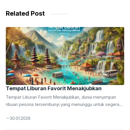
o
p
n
m
o
p
g
Related Post
k
er
Tempat Liburan Favorit Menakjubkan
Tempat Liburan Favorit Menakjubkan, dunia menyimpan
ribuan pesona tersembunyi yang menunggu untuk segera
Anda jelajahi bersama keluarga tercinta pada masa liburan
30.01.2026
nanti. Mencari tempat liburan menakjubkan membutuhkan
ketelitian dalam memilah informasi agar perjalanan Anda