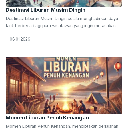
Destinasi Liburan Musim Dingin
Destinasi Liburan Musim Dingin selalu menghadirkan daya
tarik berbeda bagi para wisatawan yang ingin merasakan
suasana liburan penuh kehangatan meski cuaca bersuhu
08.01.2026
rendah. Banyak orang memilih menjelajahi berbagai tempat
bersalju karena pengalaman unik yang tidak mereka
temukan di negara tropis. Para traveler mencari inspirasi
liburan akhir tahun dan mulai merencanakan perjalanan yang
sesuai dengan budget, minat, dan kenyamanan perjalanan.
Liburan Musim Dingin menjadi pilihan utama bagi mereka
yang ingin mendapatkan momen spesial bersama orang
tersayang. Minat wisatawan terhadap perjalanan musim ...
Momen Liburan Penuh Kenangan
Momen Liburan Penuh Kenangan, menciptakan perjalanan