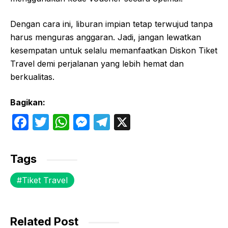
Dengan cara ini, liburan impian tetap terwujud tanpa
harus menguras anggaran. Jadi, jangan lewatkan
kesempatan untuk selalu memanfaatkan Diskon Tiket
Travel demi perjalanan yang lebih hemat dan
berkualitas.
Bagikan:
F
T
W
M
T
X
a
w
h
e
el
c
itt
at
s
e
Tags
e
er
s
s
gr
Tiket Travel
b
A
e
a
o
p
n
m
o
p
g
Related Post